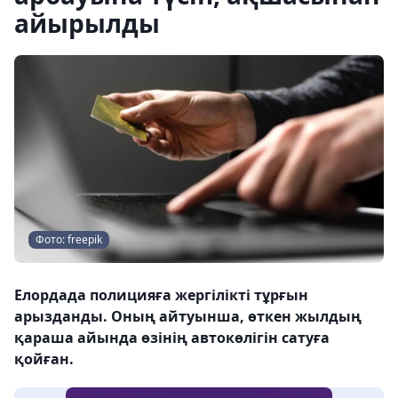
айырылды
Фото: freepik
Елордада полицияға жергілікті тұрғын
арызданды. Оның айтуынша, өткен жылдың
қараша айында өзінің автокөлігін сатуға
қойған.