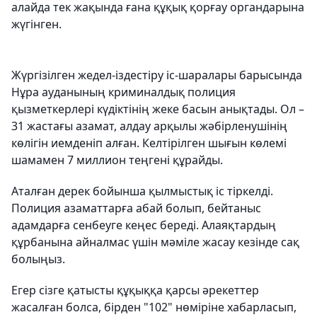
алайда тек жақында ғана құқық қорғау органдарына
жүгінген.
Жүргізілген жедел-іздестіру іс-шаралары барысында
Нұра ауданының криминалдық полиция
қызметкерлері күдіктінің жеке басын анықтады. Ол –
31 жастағы азамат, алдау арқылы жәбірленушінің
көлігін иемденіп алған. Келтірілген шығын көлемі
шамамен 7 миллион теңгені құрайды.
Аталған дерек бойынша қылмыстық іс тіркелді.
Полиция азаматтарға абай болып, бейтаныс
адамдарға сенбеуге кеңес береді. Алаяқтардың
құрбанына айналмас үшін мәміле жасау кезінде сақ
болыңыз.
Егер сізге қатысты құқыққа қарсы әрекеттер
жасалған болса, бірден "102" нөміріне хабарласып,