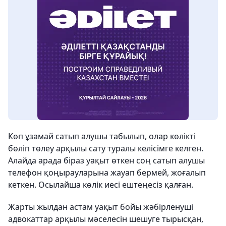
Көп ұзамай сатып алушы табылып, олар көлікті
бөліп төлеу арқылы сату туралы келісімге келген.
Алайда арада біраз уақыт өткен соң сатып алушы
телефон қоңырауларына жауап бермей, жоғалып
кеткен. Осылайша көлік иесі ештеңесіз қалған.
Жарты жылдан астам уақыт бойы жәбірленуші
адвокаттар арқылы мәселесін шешуге тырысқан,