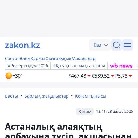
Қаз
Саясат
Әлем
Қаржы
Оқиға
Құқық
Мақалалар
#Референдум-2026
#Қазақстан мақтанышы
+30°
$
467.48
€
539.52
₽
5.73
Басты
Барлық жаңалықтар
Қоғам тынысы
Қоғам
12:41, 28 шілде 2025
Астаналық алаяқтың
арбауына түсіп, ақшасынан