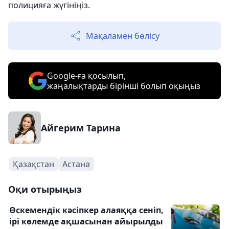
полицияға жүгініңіз.
Мақаламен бөлісу
Google-ға қосылып,
жаңалықтарды бірінші болып оқыңыз
Айгерим Тарина
Қазақстан
Астана
Оқи отырыңыз
Өскемендік кәсіпкер алаяққа сеніп,
ірі көлемде ақшасынан айырылды