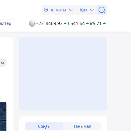
Алматы
Қаз
+23°
$
469.93
€
541.64
₽
5.71
алтері
ам
Соңғы
Танымал