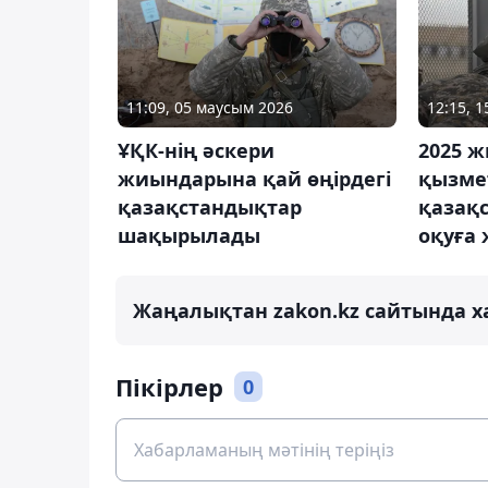
11:09, 05 маусым 2026
12:15, 
ҰҚК-нің әскери
2025 
жиындарына қай өңірдегі
қызме
қазақстандықтар
қазақ
шақырылады
оқуға 
Жаңалықтан zakon.kz сайтында х
Пікірлер
0