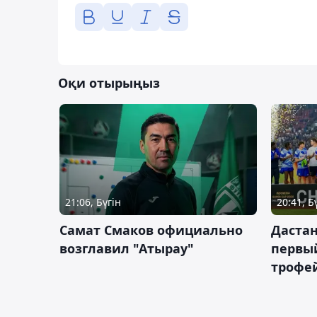
Оқи отырыңыз
21:06, Бүгін
20:41, Б
Самат Смаков официально
Дастан
возглавил "Атырау"
первы
трофей