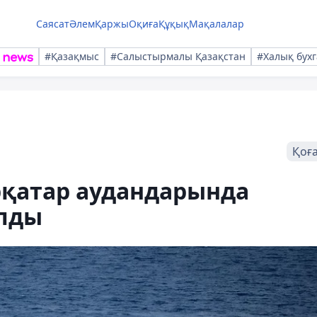
Саясат
Әлем
Қаржы
Оқиға
Құқық
Мақалалар
#Қазақмыс
#Салыстырмалы Қазақстан
#Халық бухг
Қоғ
ірқатар аудандарында
лды