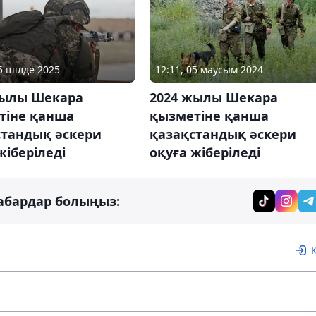
15 шілде 2025
12:11, 05 маусым 2024
жылы Шекара
2024 жылы Шекара
тіне қанша
қызметіне қанша
стандық әскери
қазақстандық әскери
жіберіледі
оқуға жіберіледі
абардар болыңыз: