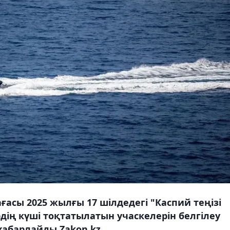
ағасы 2025 жылғы 17 шілдедегі "Каспий теңізі
ің күші тоқтатылатын учаскелерін белгілеу
хабарлайды Zakon.kz.