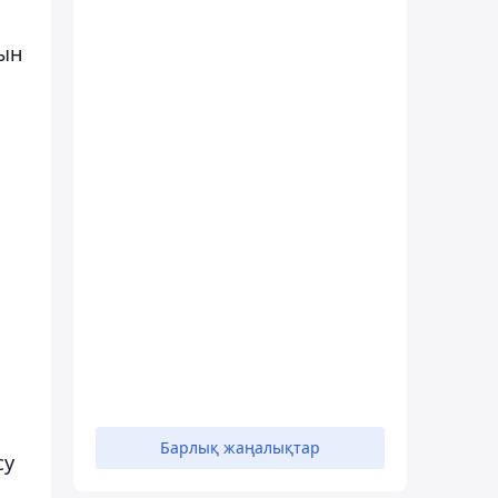
рын
Барлық жаңалықтар
су