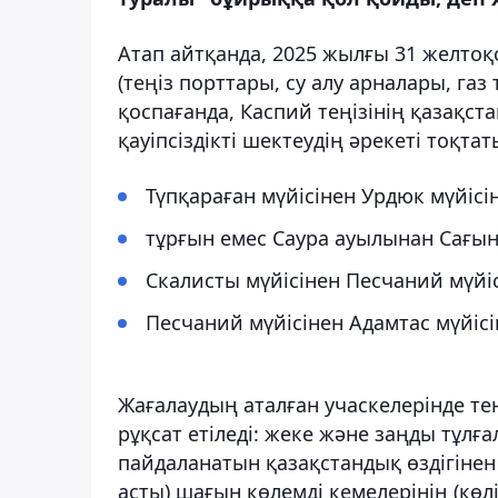
Атап айтқанда, 2025 жылғы 31 желтоқ
(теңіз порттары, су алу арналары, газ
қоспағанда, Каспий теңізінің қазақс
қауіпсіздікті шектеудің әрекеті тоқта
Түпқараған мүйісінен Урдюк мүйісін
тұрғын емес Саура ауылынан Сағынд
Скалисты мүйісінен Песчаний мүйіс
Песчаний мүйісінен Адамтас мүйісі
Жағалаудың аталған учаскелерінде тең
рұқсат етіледі: жеке және заңды тұлғ
пайдаланатын қазақстандық өздігінен 
асты) шағын көлемді кемелерінің (көл