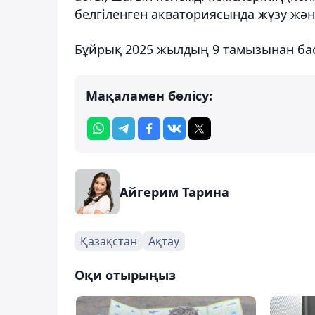
белгіленген акваториясында жүзу жән
Бұйрық 2025 жылдың 9 тамызынан баст
Мақаламен бөлісу:
Айгерим Тарина
Қазақстан
Ақтау
Оқи отырыңыз