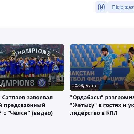
Пікір жаз
үгін
20:03, Бүгін
 Сатпаев завоевал
"Ордабасы" разгроми
й предсезонный
"Жетысу" в гостях и у
 с "Челси" (видео)
лидерство в КПЛ