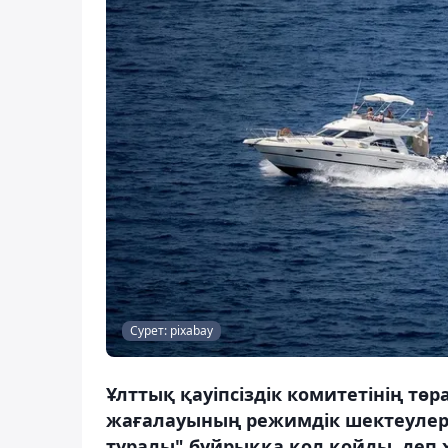
Сурет: pixabay
Ұлттық қауіпсіздік комитетінің төр
жағалауының режимдік шектеулерд
туралы" бұйрыққа қол қойды, деп 