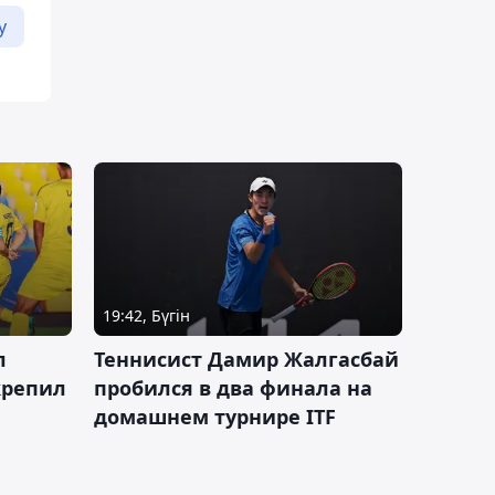
у
19:42, Бүгін
л
Теннисист Дамир Жалгасбай
крепил
пробился в два финала на
домашнем турнире ITF