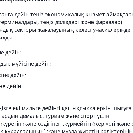
санға дейін теңіз экономикалық қызмет аймақта
 терминалдары, теңіз дәліздері және фарвалар)
тандық секторы жағалауының келесі учаскелерінде
тылды:
е дейін;
ық мүйісіне дейін;
іне дейін;
не дейін.
ізге екі мильге дейінгі қашықтыққа еркін шығуға
алардың демалыс, туризм және спорт үшін
жүретін және өздігінен жүрмейтін (жер үсті және 
ік құралдарының) және мұзда жүретін көліктерінің