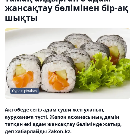
жансақтау бөлімінен бір-ақ
шықты
Сурет: pixabay
Ақтөбеде сегіз адам суши жеп уланып,
ауруханаға түсті. Жапон асханасының дәмін
татқан екі адам жансақтау бөлімінде жатыр,
деп хабарлайды Zakon.kz.