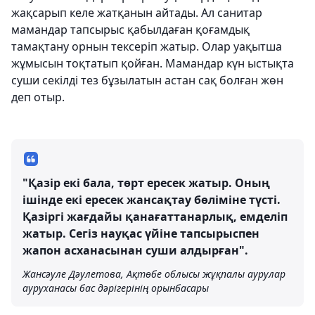
жақсарып келе жатқанын айтады. Ал санитар
мамандар тапсырыс қабылдаған қоғамдық
тамақтану орнын тексеріп жатыр. Олар уақытша
жұмысын тоқтатып қойған. Мамандар күн ыстықта
суши секілді тез бұзылатын астан сақ болған жөн
деп отыр.
"Қазір екі бала, төрт ересек жатыр. Оның
ішінде екі ересек жансақтау бөліміне түсті.
Қазіргі жағдайы қанағаттанарлық, емделіп
жатыр. Сегіз науқас үйіне тапсырыспен
жапон асханасынан суши алдырған".
Жансәуле Дәулетова, Ақтөбе облысы жұқпалы аурулар
ауруханасы бас дәрігерінің орынбасары