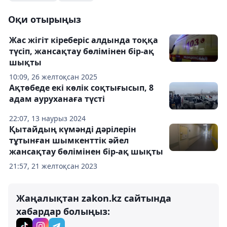
Оқи отырыңыз
Жас жігіт кіреберіс алдында тоққа
түсіп, жансақтау бөлімінен бір-ақ
шықты
10:09, 26 желтоқсан 2025
Ақтөбеде екі көлік соқтығысып, 8
адам ауруханаға түсті
22:07, 13 наурыз 2024
Қытайдың күмәнді дәрілерін
тұтынған шымкенттік әйел
жансақтау бөлімінен бір-ақ шықты
21:57, 21 желтоқсан 2023
Жаңалықтан zakon.kz сайтында
хабардар болыңыз: