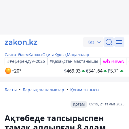
Қаз
Саясат
Әлем
Қаржы
Оқиға
Құқық
Мақалалар
#Референдум-2026
#Қазақстан мақтанышы
+20°
$
469.93
€
541.64
₽
5.71
Басты
Барлық жаңалықтар
Қоғам тынысы
Қоғам
09:19, 21 тамыз 2025
Ақтөбеде тапсырыспен
тамақ алдырған 8 адам