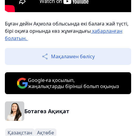
Бұған дейін Ақмола облысында екі балаға жай түсті,
бірі оқиға орнында көз жұмғандығы
хабарланған
болатын.
Мақаламен бөлісу
Google-ға қосылып,
жаңалықтарды бірінші болып оқыңыз
Ботагөз Ақиқат
Қазақстан
Ақтөбе