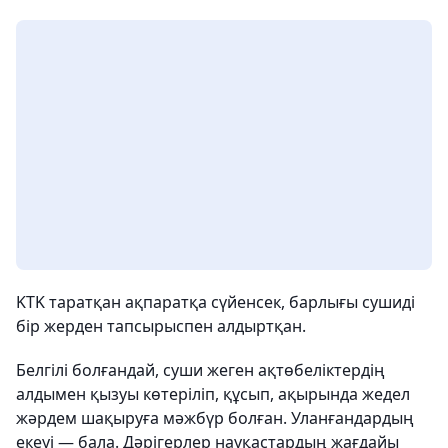
KTK таратқан ақпаратқа сүйенсек, барлығы сушиді
бір жерден тапсырыспен алдыртқан.
Белгілі болғандай, суши жеген ақтөбеліктердің
алдымен қызуы көтеріліп, құсып, ақырында жедел
жәрдем шақыруға мәжбүр болған. Уланғандардың
екеуі — бала. Дәрігерлер науқастардың жағдайы