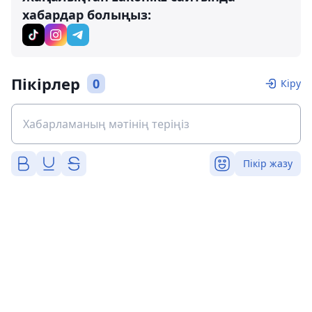
хабардар болыңыз:
Пікірлер
0
Кіру
Пікір жазу