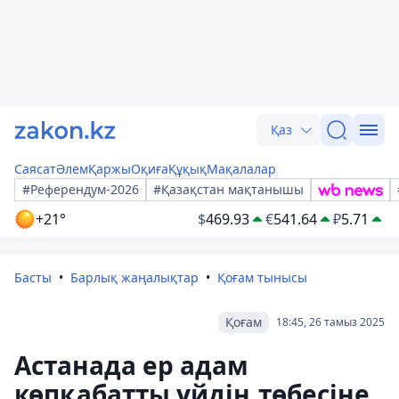
Қаз
Саясат
Әлем
Қаржы
Оқиға
Құқық
Мақалалар
#Референдум-2026
#Қазақстан мақтанышы
+21°
$
469.93
€
541.64
₽
5.71
Басты
Барлық жаңалықтар
Қоғам тынысы
Қоғам
18:45, 26 тамыз 2025
Астанада ер адам
көпқабатты үйдің төбесіне