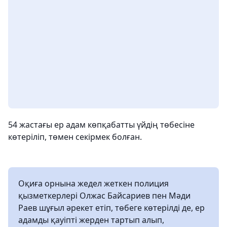
54 жастағы ер адам көпқабатты үйдің төбесіне
көтеріліп, төмен секірмек болған.
Оқиға орнына жедел жеткен полиция
қызметкерлері Олжас Байсариев пен Мәди
Раев шұғыл әрекет етіп, төбеге көтерілді де, ер
адамды қауіпті жерден тартып алып,