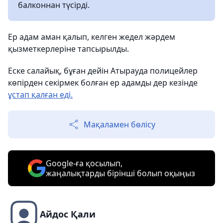
балконнан түсірді.
Ер адам аман қалып, келген жедел жәрдем
қызметкерлеріне тапсырылды.
Еске салайық, бұған дейін Атырауда полицейлер
көпірден секірмек болған ер адамды дер кезінде
ұстап қалған еді.
Мақаламен бөлісу
Google-ға қосылып,
жаңалықтарды бірінші болып оқыңыз
Айдос Қали