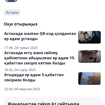
Астана
Оқи отырыңыз
Астанада жалған QR-код қолданған
ер адам ұсталды
17:39, 28 тамыз 2025
Астанада есту және сөйлеу
қабілетінен айырылған ер адам 15-
қабаттан секіріп кетпек болды
18:42, 04 сәуір 2025
Атырауда ер адам 5-қабаттан
секірмек болды
22:43, 09 маусым 2023
Жаңалықтан zakon.kz сайтында