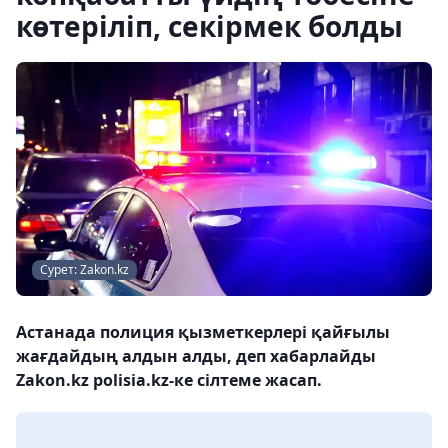
көтеріліп, секірмек болды
Сурет: Zakon.kz
Астанада полиция қызметкерлері қайғылы
жағдайдың алдын алды, деп хабарлайды
Zakon.kz polisia.kz-ке сілтеме жасап.