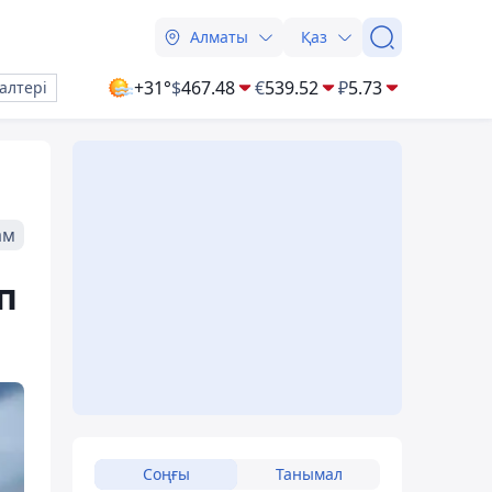
Алматы
Қаз
+31°
$
467.48
€
539.52
₽
5.73
алтері
ам
п
Соңғы
Танымал