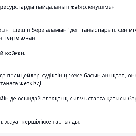
т-ресурстарды пайдаланып жәбірленушімен
есін "шешіп бере аламын" деп таныстырып, сенімг
ң теңге алған.
й қойған.
да полицейлер күдіктінің жеке басын анықтап, он
танаға жеткізді.
дейін де осындай алаяқтық қылмыстарға қатысы ба
ып, жауапкершілікке тартылды.