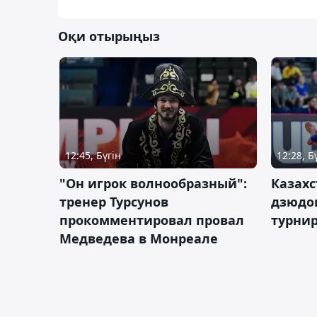
Оқи отырыңыз
12:45, Бүгін
12:28, Б
"Он игрок волнообразный":
Казахс
тренер Турсунов
дзюдо
прокомментировал провал
турнир
Медведева в Монреале