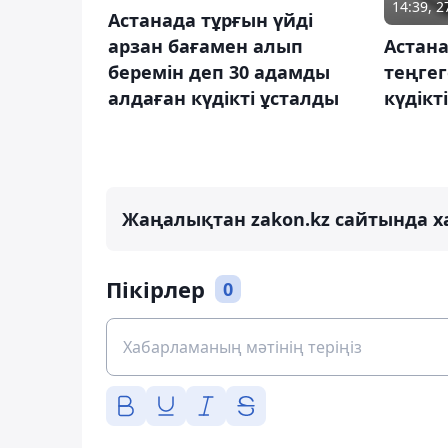
14:39, 
Астанада тұрғын үйді
арзан бағамен алып
Астана
беремін деп 30 адамды
теңгег
алдаған күдікті ұсталды
күдікт
Жаңалықтан zakon.kz сайтында х
Пікірлер
0