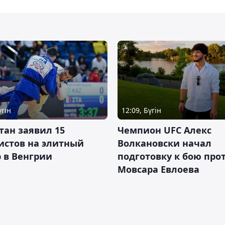
үгін
12:09, Бүгін
тан заявил 15
Чемпион UFC Алекс
истов на элитный
Волкановски начал
 в Венгрии
подготовку к бою про
Мовсара Евлоева