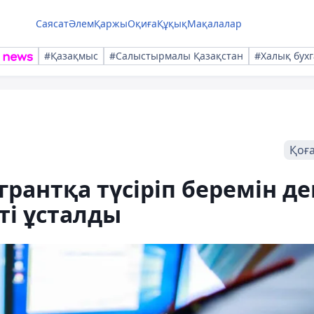
Саясат
Әлем
Қаржы
Оқиға
Құқық
Мақалалар
#Қазақмыс
#Салыстырмалы Қазақстан
#Халық бухг
Қоғ
рантқа түсіріп беремін де
ті ұсталды