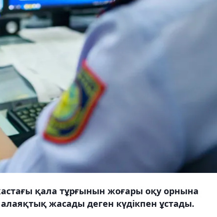
жастағы қала тұрғынын жоғары оқу орнына
 алаяқтық жасады деген күдікпен ұстады.