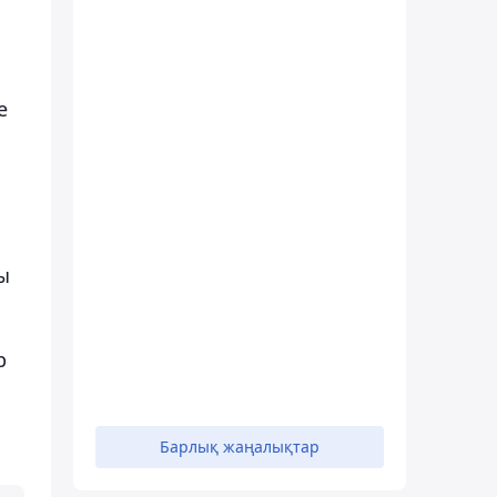
е
ы
р
Барлық жаңалықтар