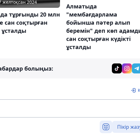
27 желтоқсан 2024
Алматыда
"мембағдарлама
да тұрғынды 20 млн
бойынша пәтер алып
е сан соқтырған
беремін" деп көп адамд
і ұсталды
сан соқтырған күдікті
ұсталды
абардар болыңыз:
Пікір жаз