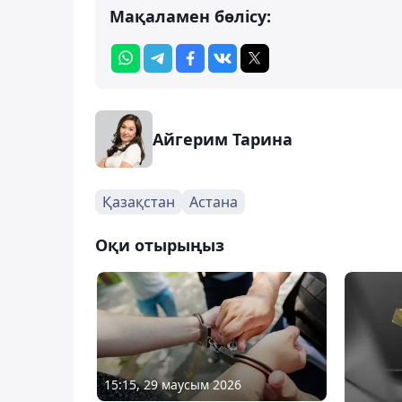
Мақаламен бөлісу:
Айгерим Тарина
Қазақстан
Астана
Оқи отырыңыз
15:15, 29 маусым 2026