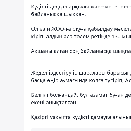
Күдікті делдал арқылы және интерне
байланысқа шыққан.
Ол өзін ЖОО-ға оқуға қабылдау мәсел
кіріп, алдын ала төлем ретінде 130 мы
Ақшаны алған соң байланысқа шықпа
Жедел-іздестіру іс-шаралары барысын
басқа өңір аумағында қолға түсіріп, Ас
Белгілі болғандай, бұл азамат бұған 
екені анықталған.
Қазіргі уақытта күдікті қамауға алын