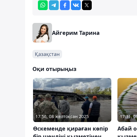
Айгерим Тарина
Қазақстан
Оқи отырыңыз
17:56, 08 желтоқсан 2025
17:31, 
Өскеменде қираған көпір
Абай 
бір шендіні қызметінен
қызме