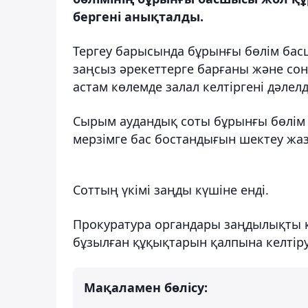
бергені анықталды.
Тергеу барысында бұрынғы бөлім басш
заңсыз әрекеттерге барғаны және со
астам көлемде залал келтіргені дәлелд
Сырым аудандық соты бұрынғы бөлім б
мерзімге бас бостандығын шектеу жа
Соттың үкімі заңды күшіне енді.
Прокуратура органдары заңдылықты 
бұзылған құқықтарын қалпына келтір
Мақаламен бөлісу: