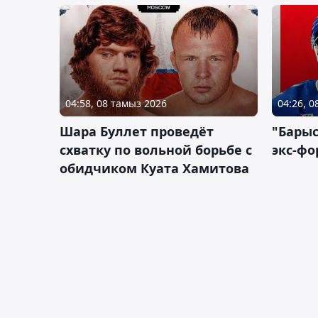
04:58, 08 тамыз 2026
04:26, 
Шара Буллет проведёт
"Барыс
схватку по вольной борьбе с
экс-фо
обидчиком Куата Хамитова