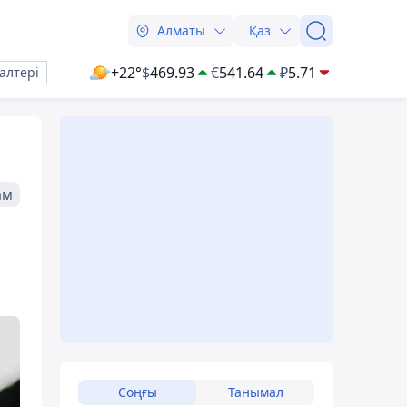
Алматы
Қаз
+22°
$
469.93
€
541.64
₽
5.71
алтері
ам
Соңғы
Танымал