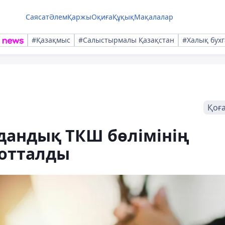
Саясат
Әлем
Қаржы
Оқиға
Құқық
Мақалалар
#Қазақмыс
#Салыстырмалы Қазақстан
#Халық бухг
Қоғ
дандық ТКШ бөлімінің
отталды