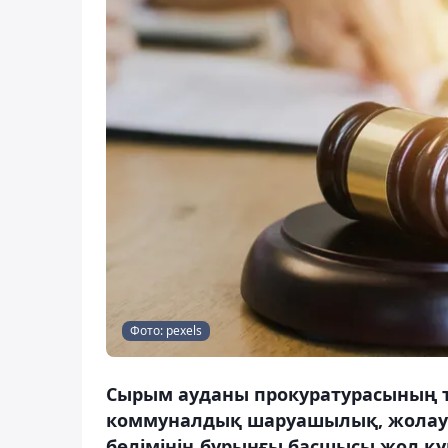
Фото: pexels
Сырым ауданы прокуратурасының те
коммуналдық шаруашылық, жолауш
бөлімінің бұрынғы басшысы жол қ