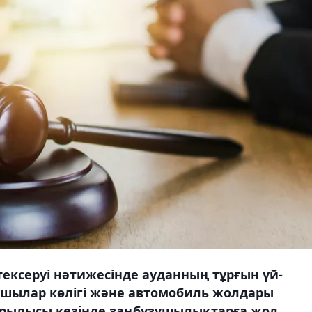
ксеруі нәтижесінде ауданның тұрғын үй-
ылар көлігі және автомобиль жолдары
ұрылысы кезінде заңбұзушылықтарға жол