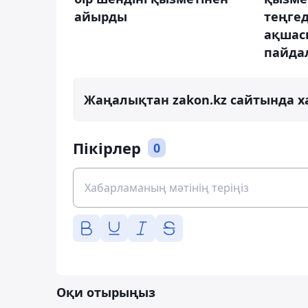
айырды
теңге
ақшас
пайда
Жаңалықтан zakon.kz сайтында х
Пікірлер
0
Оқи отырыңыз