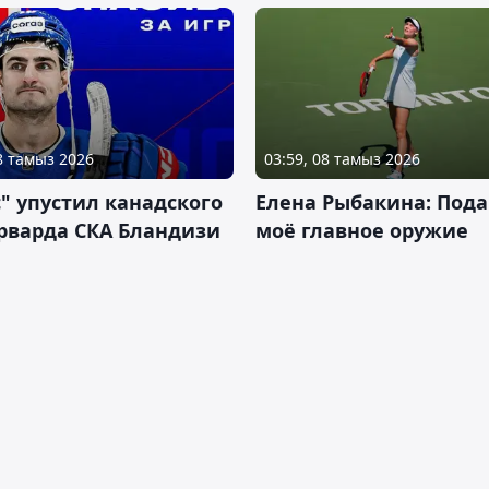
08 тамыз 2026
03:59, 08 тамыз 2026
" упустил канадского
Елена Рыбакина: Пода
рварда СКА Бландизи
моё главное оружие