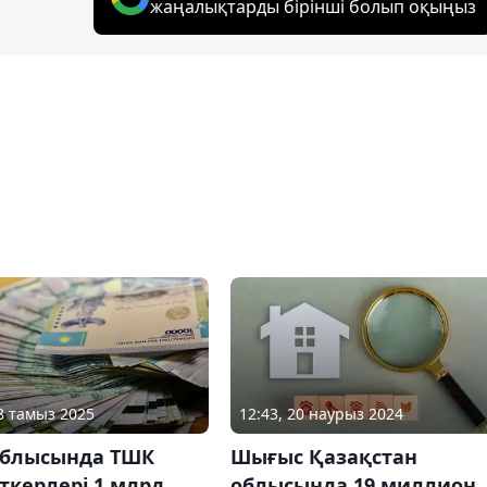
жаңалықтарды бірінші болып оқыңыз
08 тамыз 2025
12:43, 20 наурыз 2024
облысында ТШК
Шығыс Қазақстан
ткерлері 1 млрд
облысында 19 миллион