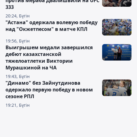
против Мераба Двалишвили на UFC
333
20:24, Бүгін
"Астана" одержала волевую победу
над "Окжетпесом" в матче КПЛ
19:56, Бүгін
Выигрышем медали завершился
дебют казахстанской
тяжелоатлетки Виктории
Мурашкиной на ЧА
19:43, Бүгін
"Динамо" без Зайнутдинова
одержало первую победу в новом
сезоне РПЛ
19:21, Бүгін