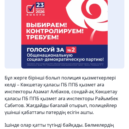
Бұл жерге бірінші болып полиция қызметкерлері
келді – Көкшетау қаласы ПБ ППБ қызмет аға
инспекторы Азамат Албаков, сондай-ақ Көкшетау
қаласы ПБ ППБ қызмет аға инспекторы Райымбек
Сабитов. Жағдайды бағалай отырып, полицейлер
үшінші қабаттағы пәтердің есігін ашты.
Ішінде олар қатты түтінді байқады. Бөлмелердің