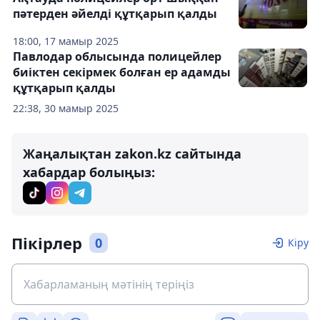
пәтерден әйелді құтқарып қалды
18:00, 17 мамыр 2025
Павлодар облысында полицейлер
биіктен секірмек болған ер адамды
құтқарып қалды
22:38, 30 мамыр 2025
Жаңалықтан zakon.kz сайтында
хабардар болыңыз:
Пікірлер
0
Кіру