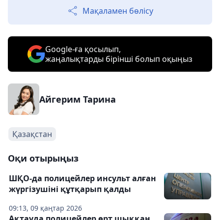
Мақаламен бөлісу
Google-ға қосылып,
жаңалықтарды бірінші болып оқыңыз
Айгерим Тарина
Қазақстан
Оқи отырыңыз
ШҚО-да полицейлер инсульт алған
жүргізушіні құтқарып қалды
09:13, 09 қаңтар 2026
Ақтауда полицейлер өрт шыққан