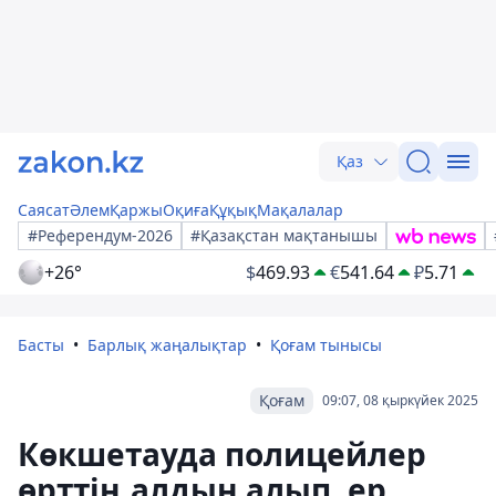
Қаз
Саясат
Әлем
Қаржы
Оқиға
Құқық
Мақалалар
#Референдум-2026
#Қазақстан мақтанышы
+26°
$
469.93
€
541.64
₽
5.71
Басты
Барлық жаңалықтар
Қоғам тынысы
Қоғам
09:07, 08 қыркүйек 2025
Көкшетауда полицейлер
өрттің алдын алып, ер