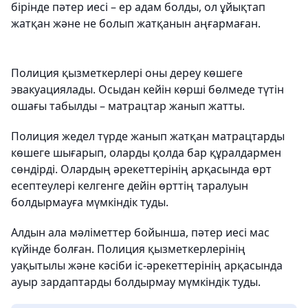
бірінде пәтер иесі – ер адам болды, ол ұйықтап
жатқан және не болып жатқанын аңғармаған.
Полиция қызметкерлері оны дереу көшеге
эвакуациялады. Осыдан кейін көрші бөлмеде түтін
ошағы табылды – матрацтар жанып жатты.
Полиция жедел түрде жанып жатқан матрацтарды
көшеге шығарып, оларды қолда бар құралдармен
сөндірді. Олардың әрекеттерінің арқасында өрт
есептеулері келгенге дейін өрттің таралуын
болдырмауға мүмкіндік туды.
Алдын ала мәліметтер бойынша, пәтер иесі мас
күйінде болған. Полиция қызметкерлерінің
уақытылы және кәсіби іс-әрекеттерінің арқасында
ауыр зардаптарды болдырмау мүмкіндік туды.