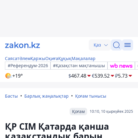
Қаз
Саясат
Әлем
Қаржы
Оқиға
Құқық
Мақалалар
#Референдум-2026
#Қазақстан мақтанышы
+19°
$
467.48
€
539.52
₽
5.73
Басты
Барлық жаңалықтар
Қоғам тынысы
Қоғам
10:10, 10 қыркүйек 2025
ҚР СІМ Қатарда қанша
қазақстандық барын