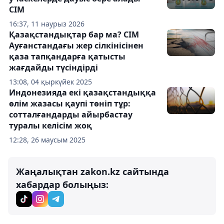
СІМ
16:37, 11 наурыз 2026
Қазақстандықтар бар ма? СІМ
Ауғанстандағы жер сілкінісінен
қаза тапқандарға қатысты
жағдайды түсіндірді
13:08, 04 қыркүйек 2025
Индонезияда екі қазақстандыққа
өлім жазасы қаупі төніп тұр:
сотталғандарды айырбастау
туралы келісім жоқ
12:28, 26 маусым 2025
Жаңалықтан zakon.kz сайтында
хабардар болыңыз: