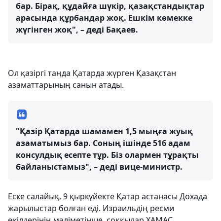
бар. Бірақ, құдайға шүкір, қазақстандықтар
арасында құрбандар жоқ. Ешкім көмекке
жүгінген жоқ", – деді Бақаев.
Ол қазіргі таңда Қатарда жүрген Қазақстан
азаматтарының санын атады.
"Қазір Қатарда шамамен 1,5 мыңға жуық
азаматымыз бар. Соның ішінде 516 адам
консулдық есепте тұр. Біз олармен тұрақты
байланыстамыз", – деді вице-министр.
Еске салайық, 9 қыркүйекте Қатар астанасы Дохада
жарылыстар болған еді. Израильдің ресми
өкілдерінің мәліметінше, соққылар ХАМАС