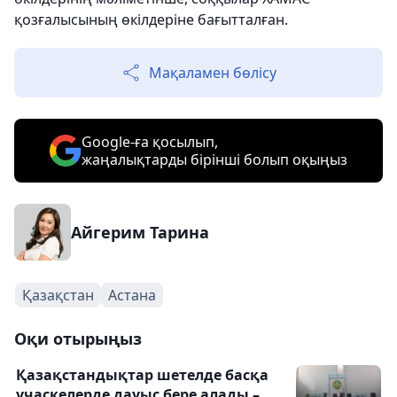
қозғалысының өкілдеріне бағытталған.
Мақаламен бөлісу
Google-ға қосылып,
жаңалықтарды бірінші болып оқыңыз
Айгерим Тарина
Қазақстан
Астана
Оқи отырыңыз
Қазақстандықтар шетелде басқа
учаскелерде дауыс бере алады –