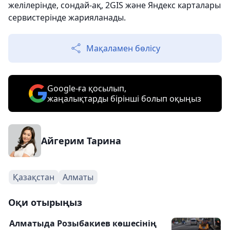
желілерінде, сондай-ақ, 2GIS және Яндекс карталары
сервистерінде жарияланады.
Мақаламен бөлісу
Google-ға қосылып,
жаңалықтарды бірінші болып оқыңыз
Айгерим Тарина
Қазақстан
Алматы
Оқи отырыңыз
Алматыда Розыбакиев көшесінің