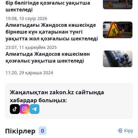
бір бөлігінде қозғалыс уақытша
шектеледі
19:08, 10 сәуір 2026
Алматыдағы Жандосов көшесінде
бірнеше күн қатарынан түнгі
уақытта жол қозғалысы шектеледі
23:07, 11 қыркүйек 2025
Алматыда Жандосов көшесімен
қозғалыс уақытша шектеледі
11:20, 29 қараша 2024
Жаңалықтан zakon.kz сайтында
хабардар болыңыз:
Пікірлер
0
Кіру