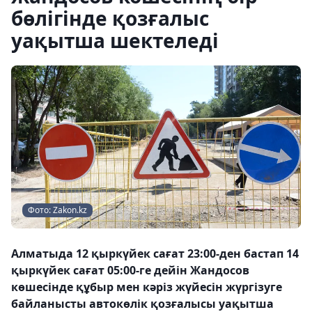
бөлігінде қозғалыс
уақытша шектеледі
Фото: Zakon.kz
Алматыда 12 қыркүйек сағат 23:00-ден бастап 14
қыркүйек сағат 05:00-ге дейін Жандосов
көшесінде құбыр мен кәріз жүйесін жүргізуге
байланысты автокөлік қозғалысы уақытша