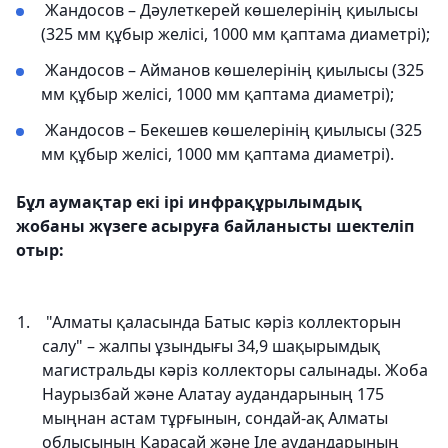
Жандосов – Дәулеткерей көшелерінің қиылысы
(325 мм құбыр желісі, 1000 мм қаптама диаметрі);
Жандосов – Айманов көшелерінің қиылысы (325
мм құбыр желісі, 1000 мм қаптама диаметрі);
Жандосов – Бекешев көшелерінің қиылысы (325
мм құбыр желісі, 1000 мм қаптама диаметрі).
Бұл аумақтар екі ірі инфрақұрылымдық
жобаны жүзеге асыруға байланысты шектеліп
отыр:
"Алматы қаласында Батыс кәріз коллекторын
салу" – жалпы ұзындығы 34,9 шақырымдық
магистральды кәріз коллекторы салынады. Жоба
Наурызбай және Алатау аудандарының 175
мыңнан астам тұрғынын, сондай-ақ Алматы
облысының Қарасай және Іле аудандарының