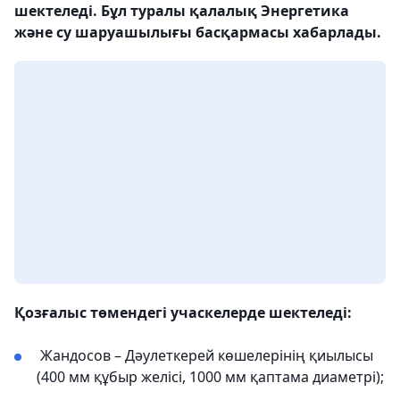
шектеледі. Бұл туралы қалалық Энергетика
және су шаруашылығы басқармасы хабарлады.
Қозғалыс төмендегі учаскелерде шектеледі:
Жандосов – Дәулеткерей көшелерінің қиылысы
(400 мм құбыр желісі, 1000 мм қаптама диаметрі);