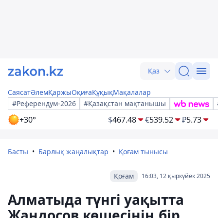
Қаз
Саясат
Әлем
Қаржы
Оқиға
Құқық
Мақалалар
#Референдум-2026
#Қазақстан мақтанышы
+30°
$
467.48
€
539.52
₽
5.73
Басты
Барлық жаңалықтар
Қоғам тынысы
Қоғам
16:03, 12 қыркүйек 2025
Алматыда түнгі уақытта
Жандосов көшесінің бір