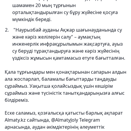
шамамен 20 мың тұрғынын
орталықтандырылған су бұру жүйесіне қосуға
мүмкіндік береді.
"Наурызбай ауданы Ақжар шағынауданында су
және кәріз желілерін салу" – аумақтың
инженерлік инфрақұрылымын жақсартуға, ауыз
су беруді тұрақтандыруға және кәріз жүйесінің
үздіксіз жұмысын қамтамасыз етуге бағытталған.
Қала тұрғындары мен қонақтарынан сапарын алдын
ала жоспарлап, баламалы бағыттарды таңдауды
сұраймыз. Уақытша қолайсыздық үшін кешірім
сұраймыз және түсіністік танытқандарыңызға алғыс
білдіреміз.
Еске саламыз, қозғалысқа қатысты барлық ақпарат
Almaty.kz сайтында, @AlmatyJoly Telegram
арнасында, аудан әкімдіктерінің әлеуметтік