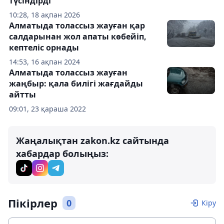
түсіндірді
10:28, 18 ақпан 2026
Алматыда толассыз жауған қар
салдарынан жол апаты көбейіп,
кептеліс орнады
14:53, 16 ақпан 2024
Алматыда толассыз жауған
жаңбыр: қала билігі жағдайды
айтты
09:01, 23 қараша 2022
Жаңалықтан zakon.kz сайтында
хабардар болыңыз:
Пікірлер
0
Кіру