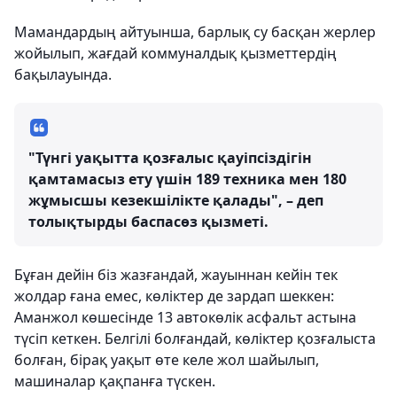
Мамандардың айтуынша, барлық су басқан жерлер
жойылып, жағдай коммуналдық қызметтердің
бақылауында.
"Түнгі уақытта қозғалыс қауіпсіздігін
қамтамасыз ету үшін 189 техника мен 180
жұмысшы кезекшілікте қалады", – деп
толықтырды баспасөз қызметі.
Бұған дейін біз жазғандай, жауыннан кейін тек
жолдар ғана емес, көліктер де зардап шеккен:
Аманжол көшесінде 13 автокөлік асфальт астына
түсіп кеткен. Белгілі болғандай, көліктер қозғалыста
болған, бірақ уақыт өте келе жол шайылып,
машиналар қақпанға түскен.