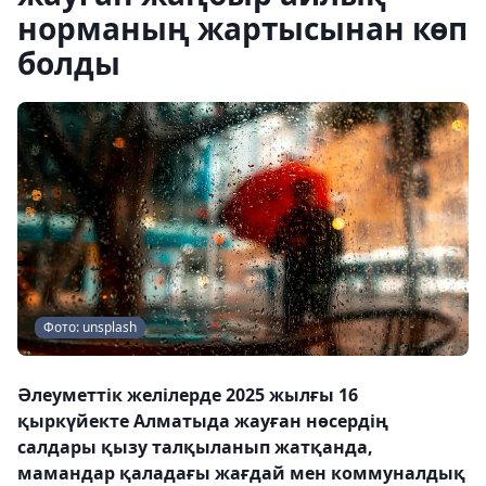
норманың жартысынан көп
болды
Фото: unsplash
Әлеуметтік желілерде 2025 жылғы 16
қыркүйекте Алматыда жауған нөсердің
салдары қызу талқыланып жатқанда,
мамандар қаладағы жағдай мен коммуналдық