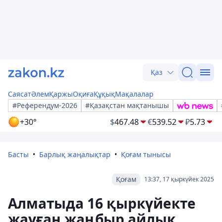
Қаз
Саясат
Әлем
Қаржы
Оқиға
Құқық
Мақалалар
#Референдум-2026
#Қазақстан мақтанышы
+30°
$
467.48
€
539.52
₽
5.73
Басты
Барлық жаңалықтар
Қоғам тынысы
Қоғам
13:37, 17 қыркүйек 2025
Алматыда 16 қыркүйекте
жауған жаңбыр айлық