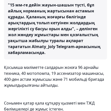
"15 мм-ге дейін жауын-шашын түсті, бұл
айлық норманың жартысынан астамын
құрады. Қаланың жоғарғы бөлігінде
арықтардың толып кетуінен жолдардың
жергілікті су басуы орын алды", – делінген
жол жөндеу жұмыстары мен қозғалыстың
уақытша жабылуы туралы ақпарат
тарататын Almaty_Joly Telegram-арнасының
хабарламасында.
Қосымша мәліметте салдарын жоюға 96 арнайы
техника, 40 мотопомпа, 19 ассенизатор машинасы,
400-ден астам жұмысшы және 71 мобильді бригада
жұмылдырылғаны айтылды.
Сонымен қатар қала құтқару қызметі мен ТЖД
бөлімшелері де жұмыс істеген.