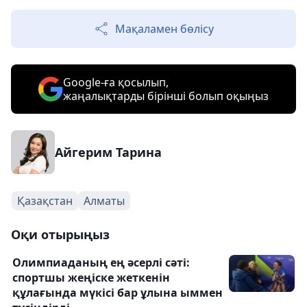
Мақаламен бөлісу
Google-ға қосылып,
жаңалықтарды бірінші болып оқыңыз
Айгерим Тарина
Қазақстан
Алматы
Оқи отырыңыз
Олимпиаданың ең әсерлі сәті:
спортшы жеңіске жеткенін
құлағында мүкісі бар ұлына ыммен