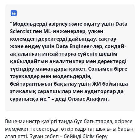
"Модельдерді әзірлеу және оқыту үшін Data
Scientist пен ML-инженерлер, үлкен
көлемдегі деректерді дайындау, сақтау
және өңдеу үшін Data Engineer-лер, сондай-
ақ алынған инсайттарға сүйеніп шешім
қабылдайтын аналитиктер мен деректерді
түсіндіру мамандары қажет. Сонымен бірге
тәуекелдер мен модельдердің
бейтараптығын бақылау үшін ЖИ бойынша
этикалық сарапшылар мен аудиторлар да
сұранысқа ие," – деді Олжас Анафин.
Вице-министр қазіргі таңда бұл бағыттарда, әсіресе
мемлекеттік секторда, өткір кадр тапшылығы барын
атап өтті. Бұған себеп – бейінді білім беру