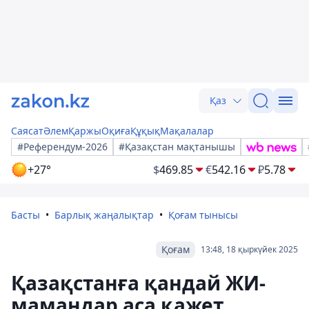
Қаз
Саясат
Әлем
Қаржы
Оқиға
Құқық
Мақалалар
#Референдум-2026
#Қазақстан мақтанышы
+27°
$
469.85
€
542.16
₽
5.78
Басты
Барлық жаңалықтар
Қоғам тынысы
Қоғам
13:48, 18 қыркүйек 2025
Қазақстанға қандай ЖИ-
мамандар аса қажет