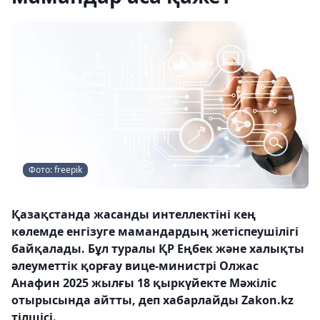
Фото: freepik
Қазақстанда жасанды интеллектіні кең
көлемде енгізуге мамандардың жетіспеушілігі
байқалады. Бұл туралы ҚР Еңбек және халықты
әлеуметтік қорғау вице-министрі Олжас
Анафин 2025 жылғы 18 қыркүйекте Мәжіліс
отырысында айтты, деп хабарлайды Zakon.kz
тілшісі.