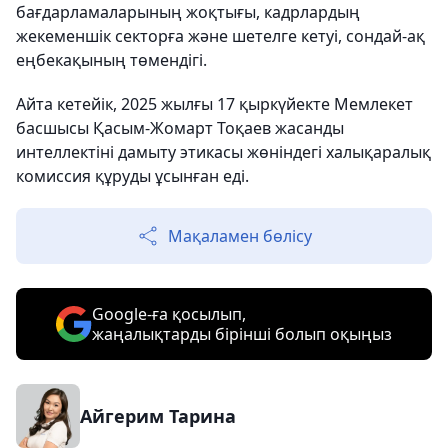
бағдарламаларының жоқтығы, кадрлардың
жекеменшік секторға және шетелге кетуі, сондай-ақ
еңбекақының төмендігі.
Айта кетейік, 2025 жылғы 17 қыркүйекте Мемлекет
басшысы Қасым-Жомарт Тоқаев жасанды
интеллектіні дамыту этикасы жөніндегі халықаралық
комиссия құруды ұсынған еді.
Мақаламен бөлісу
Google-ға қосылып,
жаңалықтарды бірінші болып оқыңыз
Айгерим Тарина