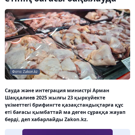
Фото: Zakon.kz
Сауда және интеграция министрі Арман
Шаққалиев 2025 жылғы 23 қыркүйекте
үкіметтегі брифингте қазақстандықтарға құс
еті бағасы қымбаттай ма деген сұраққа жауап
берді, деп хабарлайды Zakon.kz.