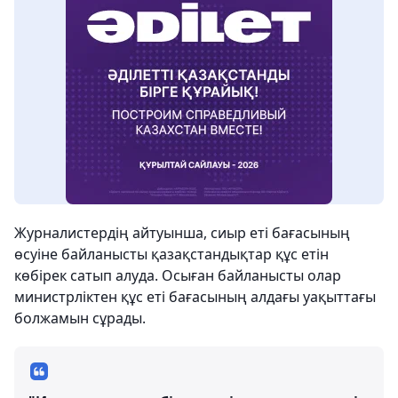
Журналистердің айтуынша, сиыр еті бағасының
өсуіне байланысты қазақстандықтар құс етін
көбірек сатып алуда. Осыған байланысты олар
министрліктен құс еті бағасының алдағы уақыттағы
болжамын сұрады.