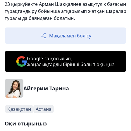
23 қыркүйекте Арман Шаққалиев азық-түлік бағасын
тұрақтандыру бойынша атқарылып жатқан шаралар
туралы да баяндаған болатын.
Мақаламен бөлісу
Google-ға қосылып,
жаңалықтарды бірінші болып оқыңыз
Айгерим Тарина
Қазақстан
Астана
Оқи отырыңыз