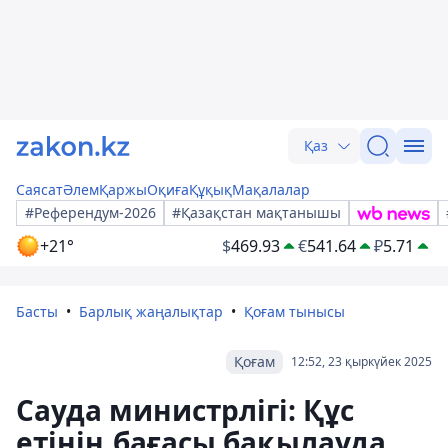
Қаз
Саясат
Әлем
Қаржы
Оқиға
Құқық
Мақалалар
#Референдум-2026
#Қазақстан мақтанышы
+21°
$
469.93
€
541.64
₽
5.71
Басты
Барлық жаңалықтар
Қоғам тынысы
Қоғам
12:52, 23 қыркүйек 2025
Сауда министрлігі: Құс
етінің бағасы бақылауда