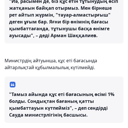
"Иә, расымен де, біз құс етін тұтынудың өсіп
жатқанын байқап отырмыз. Мен бірнеше
рет айтып жүрмін, "тауар-алмастырғыш"
деген ұғым бар. Яғни бір өнімнің бағасы
қымбаттағанда, тұтынушы басқа өнімге
ауысады", – деді Арман Шаққалиев.
Министрдің айтуынша, құс еті бағасында
айтарлықтай құбылмалылық күтілмейді.
"Тамыз айында құс еті бағасының өсімі 1%
болды. Сондықтан бағаның қатты
қымбаттауын күтпейміз", – деп сендірді
Сауда министрлігінің басшысы.