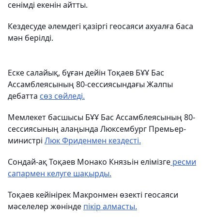
сенімді екенін айтты.
Кездесуде әлемдегі қазіргі геосаяси ахуалға баса
мән берілді.
Еске салайық, бұған дейін Тоқаев БҰҰ Бас
Ассамблеясының 80-сессиясындағы Жалпы
дебатта
сөз сөйледі.
Мемлекет басшысы БҰҰ Бас Ассамблеясының 80-
сессиясының алаңында Люксембург Премьер-
министрі
Люк Фриденмен кездесті.
Сондай-ақ Тоқаев Монако Князьін елімізге
ресми
сапармен келуге шақырды.
Тоқаев кейінірек Макронмен өзекті геосаяси
мәселелер жөнінде
пікір алмасты.