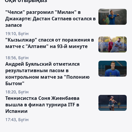
Оқи отырыңыз
"Челси" разгромил "Милан" в
Джакарте: Дастан Сатпаев остался в
запасе
19:10, Бүгін
"Кызылжар" спасся от поражения в
матче с "Алтаем" на 93-й минуте
18:56, Бүгін
Андрей Буяльский отметился
результативным пасом в
контрольном матче за "Полонию
Бытом"
18:20, Бүгін
Теннисистка Соня Жиенбаева
вышла в финал турнира ITF в
Испании
17:43, Бүгін