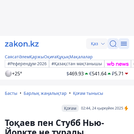
Қаз
Саясат
Әлем
Қаржы
Оқиға
Құқық
Мақалалар
#Референдум-2026
#Қазақстан мақтанышы
+25°
$
469.93
€
541.64
₽
5.71
Басты
Барлық жаңалықтар
Қоғам тынысы
Қоғам
02:44, 24 қыркүйек 2025
Тоқаев пен Стубб Нью-
Йоркте не туралы