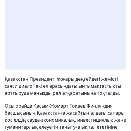
Қазақстан Президенті жоғары деңгейдегі жемісті
саяси диалог екі ел арасындағы ынтымақтастықты
арттыруда маңызды рөл атқаратынына тоқталды.
Осы орайда Қасым-Жомарт Тоқаев Финляндия
басшысының Қазақстанға жасайтын алдағы сапары
қос елдің сауда-экономикалық, инвестициялық және
гуманитарлық әлеуетін танытуға ықпал ететініне