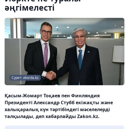
әңгімелесті
Сурет: akorda.kz
Қасым-Жомарт Тоқаев пен Финляндия
Президенті Александр Стубб екіжақты және
халықаралық күн тәртібіндегі мәселелерді
талқылады, деп хабарлайды Zakon.kz.