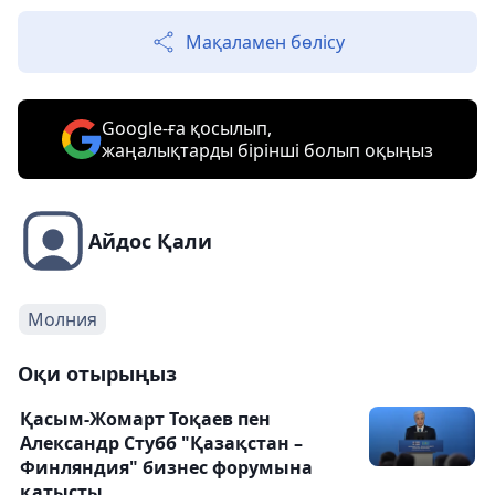
Мақаламен бөлісу
Google-ға қосылып,
жаңалықтарды бірінші болып оқыңыз
Айдос Қали
Молния
Оқи отырыңыз
Қасым-Жомарт Тоқаев пен
Александр Стубб "Қазақстан –
Финляндия" бизнес форумына
қатысты