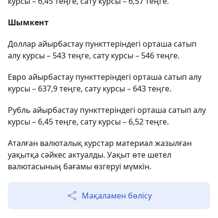
курсы – 6,45 теңге, сату курсы – 6,57 теңге.
Шымкент
Доллар айырбастау пункттеріндегі орташа сатып
алу курсы – 543 теңге, сату курсы – 546 теңге.
Евро айырбастау пункттеріндегі орташа сатып алу
курсы – 637,9 теңге, сату курсы – 643 теңге.
Рубль айырбастау пункттеріндегі орташа сатып алу
курсы – 6,45 теңге, сату курсы – 6,52 теңге.
Аталған валюталық курстар материал жазылған
уақытқа сәйкес актуалды. Уақыт өте шетел
валютасының бағамы өзгеруі мүмкін.
Мақаламен бөлісу