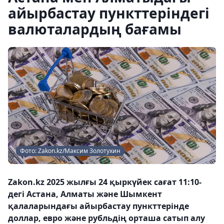
айырбастау пункттеріндегі
валюталардың бағамы
Фото: Zakon.kz/Максим Золотухин
Zakon.kz 2025 жылғы 24 қыркүйек сағат 11:10-
дегі Астана, Алматы және Шымкент
қалаларындағы айырбастау пункттерінде
доллар, евро және рубльдің орташа сатып алу