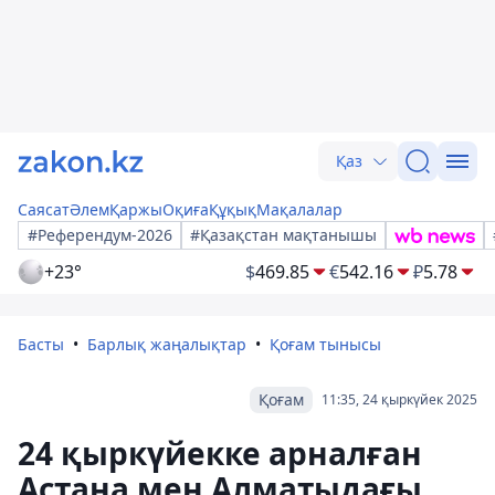
Қаз
Саясат
Әлем
Қаржы
Оқиға
Құқық
Мақалалар
#Референдум-2026
#Қазақстан мақтанышы
+23°
$
469.85
€
542.16
₽
5.78
Басты
Барлық жаңалықтар
Қоғам тынысы
Қоғам
11:35, 24 қыркүйек 2025
24 қыркүйекке арналған
Астана мен Алматыдағы