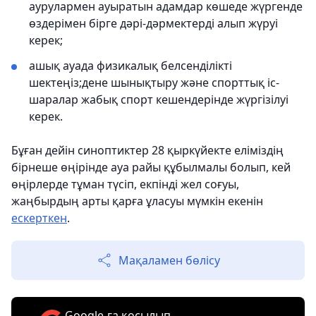
аурулармен ауыратын адамдар көшеде жүргенде
өздерімен бірге дәрі-дәрмектерді алып жүруі
керек;
ашық ауада физикалық белсенділікті
шектеңіз;дене шынықтыру және спорттық іс-
шаралар жабық спорт кешендерінде жүргізілуі
керек.
Бұған дейін синоптиктер 28 қыркүйекте еліміздің
бірнеше өңірінде ауа райы құбылмалы болып, кей
өңірлерде тұман түсіп, екпінді жел соғуы,
жаңбырдың арты қарға ұласуы мүмкін екенін
ескерткен
.
Мақаламен бөлісу
Google-ға қосылып,