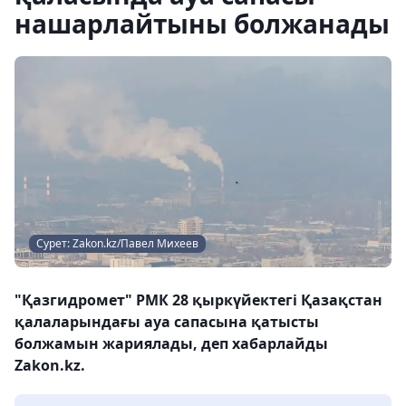
нашарлайтыны болжанады
Сурет: Zakon.kz/Павел Михеев
"Қазгидромет" РМК 28 қыркүйектегі Қазақстан
қалаларындағы ауа сапасына қатысты
болжамын жариялады, деп хабарлайды
Zakon.kz.