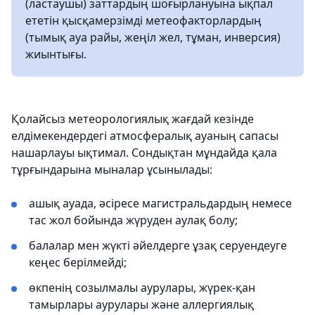
(ластаушы) заттардың шоғырлануына ықпал
ететін қысқамерзімді метеофакторлардың
(тымық ауа райы, жеңіл жел, тұман, инверсия)
жиынтығы.
Қолайсыз метеорологиялық жағдай кезінде
елдімекендердегі атмосфералық ауаның сапасы
нашарлауы ықтимал. Сондықтан мұндайда қала
тұрғындарына мыналар ұсынылады:
ашық ауада, әсіресе магистральдардың немесе
тас жол бойында жүруден аулақ болу;
балалар мен жүкті әйелдерге ұзақ серуендеуге
кеңес берілмейді;
өкпенің созылмалы аурулары, жүрек-қан
тамырлары аурулары және аллергиялық