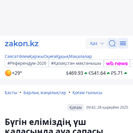
Қаз
Саясат
Әлем
Қаржы
Оқиға
Құқық
Мақалалар
#Референдум-2026
#Қазақстан мақтанышы
+29°
$
469.93
€
541.64
₽
5.71
Басты
Барлық жаңалықтар
Қоғам тынысы
Қоғам
09:42, 28 қыркүйек 2025
Бүгін еліміздің үш
қаласында ауа сапасы