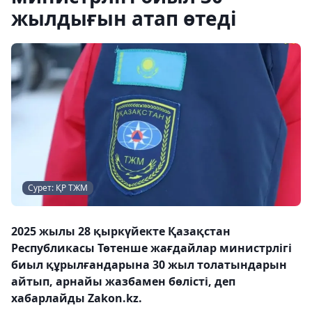
жылдығын атап өтеді
Сурет: ҚР ТЖМ
2025 жылы 28 қыркүйекте Қазақстан
Республикасы Төтенше жағдайлар министрлігі
биыл құрылғандарына 30 жыл толатындарын
айтып, арнайы жазбамен бөлісті, деп
хабарлайды Zakon.kz.