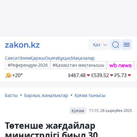
Қаз
Саясат
Әлем
Қаржы
Оқиға
Құқық
Мақалалар
#Референдум-2026
#Қазақстан мақтанышы
+20°
$
467.48
€
539.52
₽
5.73
Басты
Барлық жаңалықтар
Қоғам тынысы
Қоғам
11:15, 28 қыркүйек 2025
Төтенше жағдайлар
министрлігі биыл 30