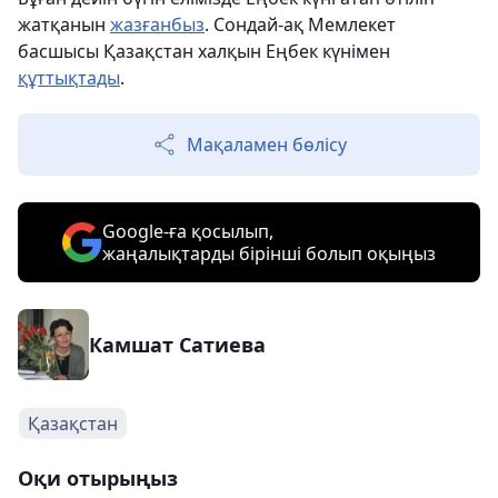
жатқанын
жазғанбыз
. Сондай-ақ Мемлекет
басшысы Қазақстан халқын Еңбек күнімен
құттықтады
.
Мақаламен бөлісу
Google-ға қосылып,
жаңалықтарды бірінші болып оқыңыз
Камшат Сатиева
Қазақстан
Оқи отырыңыз