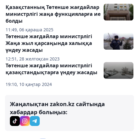
Қазақстанның Төтенше жағдайлар
министрлігі жаңа функцияларға ие
болды
11:49, 06 қараша 2025
Төтенше жағдайлар министрлігі
Жаңа жыл қарсаңында халыққа
үндеу жасады
12:51, 28 желтоқсан 2023
Төтенше жағдайлар министрлігі
қазақстандықтарға үндеу жасады
19:10, 10 қаңтар 2024
Жаңалықтан zakon.kz сайтында
хабардар болыңыз: