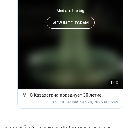
Бұған дейін бүгін елімізде Еңбек күні атап өтіліп