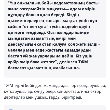
"Үш онжылдық бойы ведомствоның басты
және өзгермейтін мақсаты— адам өмірін
құтқару болып қала береді. Біздің
қызметкерлер ең жоғары мақсат үшін күн
сайын "от пен суға" түсіп, өздерін қауіп-
қатерге төндіреді. Осы жылдар ішінде
мыңдаған азаматтың өмірі мен
денсаулығын сақтап қалуға қол жеткізілді -
балалар мен егде жастағы адамдардан
бастап үй жануарларына дейін. Біз үшін
әрбір өмір баға жетпес", делінген ТЖМ
баспасөз қызметінің жазбасында.
ТЖМ түрлі бейіндегі мамандарды - өрт сөндірушілер,
құтқарушылар, сүңгуірлер, кинологтар, инспектор,
дәрігерлер мен ұшқыштарды біріктіреді.