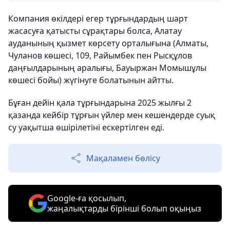
Компания өкілдері егер тұрғындардың шарт
жасасуға қатысты сұрақтары болса, Алатау
ауданының қызмет көрсету орталығына (Алматы,
Чуланов көшесі, 109, Райымбек пен Рысқұлов
даңғылдарының аралығы, Бауыржан Момышұлы
көшесі бойы) жүгінуге болатынын айтты.
Бұған дейін қала тұрғындарына 2025 жылғы 2
қазанда кейбір тұрғын үйлер мен кешендерде суық
су уақытша өшірілетіні ескертілген еді.
Мақаламен бөлісу
Google-ға қосылып,
жаңалықтарды бірінші болып оқыңыз