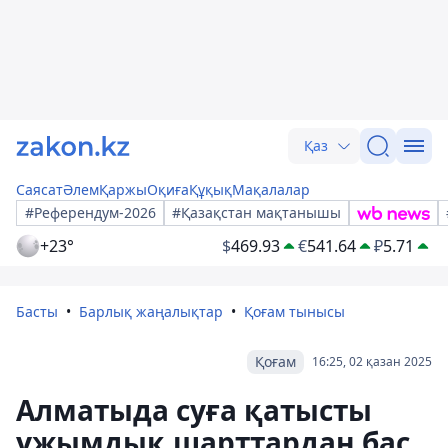
Қаз
Саясат
Әлем
Қаржы
Оқиға
Құқық
Мақалалар
#Референдум-2026
#Қазақстан мақтанышы
+23°
$
469.93
€
541.64
₽
5.71
Басты
Барлық жаңалықтар
Қоғам тынысы
Қоғам
16:25, 02 қазан 2025
Алматыда суға қатысты
ұжымдық шарттардан бас