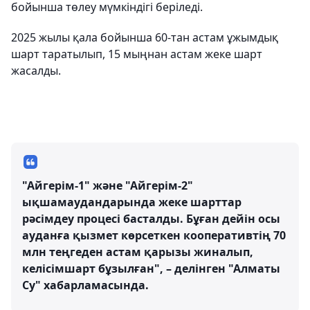
бойынша төлеу мүмкіндігі беріледі.
2025 жылы қала бойынша 60-тан астам ұжымдық
шарт таратылып, 15 мыңнан астам жеке шарт
жасалды.
"Айгерім-1" және "Айгерім-2"
ықшамаудандарында жеке шарттар
рәсімдеу процесі басталды. Бұған дейін осы
ауданға қызмет көрсеткен кооперативтің 70
млн теңгеден астам қарызы жиналып,
келісімшарт бұзылған", – делінген "Алматы
Су" хабарламасында.