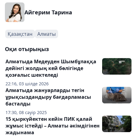
Айгерим Тарина
Қазақстан
Алматы
Оқи отырыңыз
Алматыда Медеуден Шымбұлаққа
дейінгі жолдың кей бөлігінде
қозғалыс шектеледі
22:16, 03 шілде 2026
Алматыда жануарларды тегін
ұрықсыздандыру бағдарламасы
басталды
17:30, 08 сәуір 2025
15 қыркүйектен кейін ПИК қалай
жұмыс істейді – Алматы әкімдігінен
жадынама