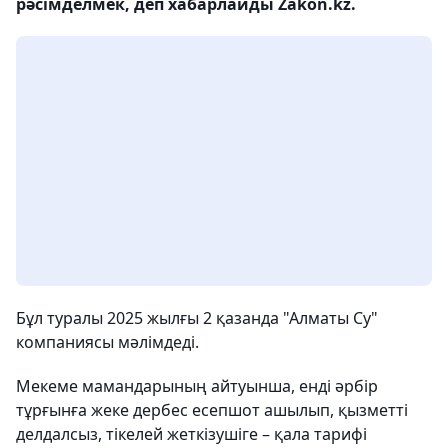
рәсімделмек, деп хабарлайды Zakon.kz.
Бұл туралы 2025 жылғы 2 қазанда "Алматы Су"
компаниясы мәлімдеді.
Мекеме мамандарының айтуынша, енді әрбір
тұрғынға жеке дербес есепшот ашылып, қызметті
делдалсыз, тікелей жеткізушіге – қала тарифі