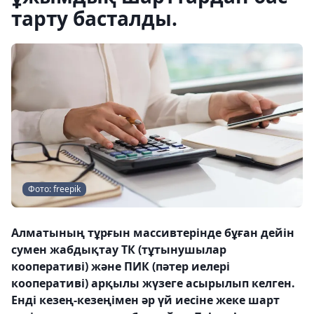
тарту басталды.
Фото: freepik
Алматының тұрғын массивтерінде бұған дейін
сумен жабдықтау ТК (тұтынушылар
кооперативі) және ПИК (пәтер иелері
кооперативі) арқылы жүзеге асырылып келген.
Енді кезең-кезеңімен әр үй иесіне жеке шарт