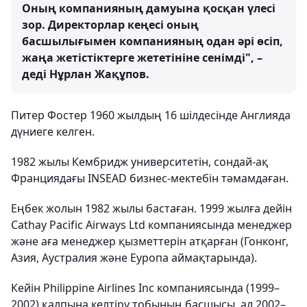
Оның компанияның дамуына қосқан үлесі
зор. Директорлар кеңесі оның
басшылығымен компанияның одан әрі өсіп,
жаңа жетістіктерге жететініне сенімді", –
деді Нұрлан Жақұпов.
Питер Фостер 1960 жылдың 16 шілдесінде Англияда
дүниеге келген.
1982 жылы Кембридж университетін, сондай-ақ
Франциядағы INSEAD бизнес-мектебін тәмамдаған.
Еңбек жолын 1982 жылы бастаған. 1999 жылға дейін
Cathay Pacific Airways Ltd компаниясында менеджер
және аға менеджер қызметтерін атқарған (Гонконг,
Азия, Аустралия және Еуропа аймақтарында).
Кейін Philippine Airlines Inc компаниясында (1999–
2002) қалпына келтіру тобының басшысы, ал 2002–