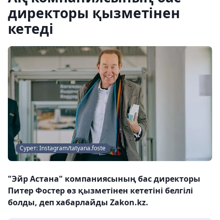
директоры қызметінен
кетеді
Сурет: Instagram/tatyana.foste
"Эйр Астана" компаниясының бас директоры
Питер Фостер өз қызметінен кететіні белгілі
болды, деп хабарлайды Zakon.kz.