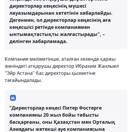
директорлар кеңесінің мүшесі
лауазымдарынан кететінін хабарлайды.
Дегенмен, ол директорлар кеңесінің аға
кеңесшісі ретінде компаниямен
ынтымақтастықты жалғастырады", –
делінген хабарламада.
Компания мәліметінше, аталған кезеңде қаржы
жөніндегі атқарушы директор Ибрахим Жанлыел
"Эйр Астана" бас директоры қызметіне
тағайындалады.
"Директорлар кеңесі Питер Фостерге
компанияны 20 жыл бойы табысты
басқарғаны, оны Қазақстан мен Орталық
Азиядағы жетекші әуе компаниясына