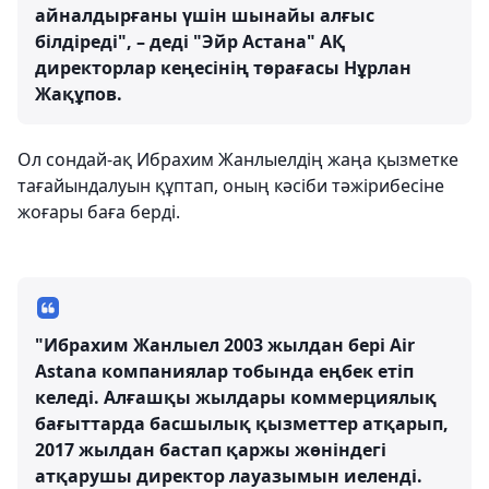
айналдырғаны үшін шынайы алғыс
білдіреді", – деді "Эйр Астана" АҚ
директорлар кеңесінің төрағасы Нұрлан
Жақұпов.
Ол сондай-ақ Ибрахим Жанлыелдің жаңа қызметке
тағайындалуын құптап, оның кәсіби тәжірибесіне
жоғары баға берді.
"Ибрахим Жанлыел 2003 жылдан бері Air
Astana компаниялар тобында еңбек етіп
келеді. Алғашқы жылдары коммерциялық
бағыттарда басшылық қызметтер атқарып,
2017 жылдан бастап қаржы жөніндегі
атқарушы директор лауазымын иеленді.