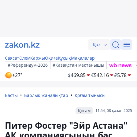
Қаз
Саясат
Әлем
Қаржы
Оқиға
Құқық
Мақалалар
#Референдум-2026
#Қазақстан мақтанышы
+27°
$
469.85
€
542.16
₽
5.78
Басты
Барлық жаңалықтар
Қоғам тынысы
Қоғам
11:54, 08 қазан 2025
Питер Фостер "Эйр Астана"
АҚ компаниясының бас