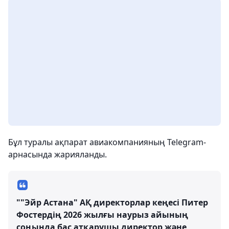
Бұл туралы ақпарат авиакомпанияның Telegram-
арнасында жарияланды.
""Эйр Астана" АҚ директорлар кеңесі Питер
Фостердің 2026 жылғы наурыз айының
соңында бас атқарушы директор және