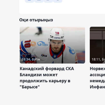
Оқи отырыңыз
18:34, Бүгін
18:11, Б
Канадский форвард СКА
Норве
Бландизи может
ассоци
продолжить карьеру в
немед
"Барысе"
Инфан