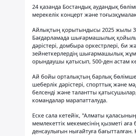
24 қазанда Бостандық аудандық бөлім
мерекелік концерт және тоғызқұмалақ
Айлықтың қорытындысы 2025 жылы 30 
Бағдарламада шығармашылық қойылымд
дәрістері, домбыра оркестрлері, би 
зейнеткерлердің шығармашылық жұмыс
орындаушы қатысып, 500-ден астам к
Ай бойы орталықтың барлық бөлімшесі
шеберлік дәрістері, спорттық және м
белсенді және талантты қатысушыла
командалар марапатталуда.
Еске сала кетейік, "Алматы қаласыны
мемлекеттік мекемесінің қызметі аға 
денсаулығын нығайтуға бағытталған. 