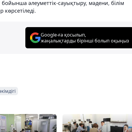
т бойынша әлеуметтік-сауықтыру, мәдени, білім
р көрсетіледі.
Google-ға қосылып,
жаңалықтарды бірінші болып оқыңыз
кімдігі