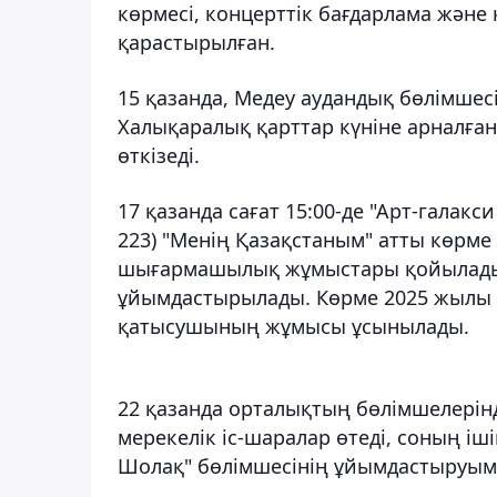
көрмесі, концерттік бағдарлама және
қарастырылған.
15 қазанда, Медеу аудандық бөлімшесі
Халықаралық қарттар күніне арналға
өткізеді.
17 қазанда сағат 15:00-де "Арт-галак
223) "Менің Қазақстаным" атты көр
шығармашылық жұмыстары қойылады.
ұйымдастырылады. Көрме 2025 жылы 1
қатысушының жұмысы ұсынылады.
22 қазанда орталықтың бөлімшелерінд
мерекелік іс-шаралар өтеді, соның іші
Шолақ" бөлімшесінің ұйымдастыруыме