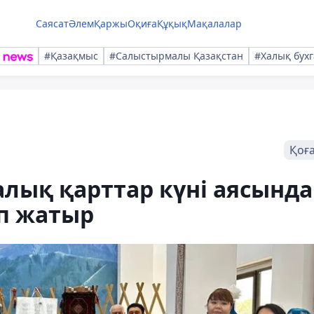
Саясат
Әлем
Қаржы
Оқиға
Құқық
Мақалалар
#Қазақмыс
#Салыстырмалы Қазақстан
#Халық бухг
Қоғ
лық қарттар күні аясында
іп жатыр