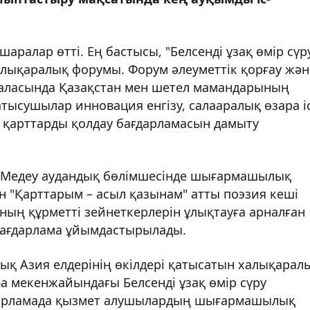
аралар өтті. Ең бастысы, "Белсенді ұзақ өмір сүр
алықаралық форумы. Форум әлеуметтік қорғау жән
 саласында Қазақстан мен шетел мамандарының
тысушылар инновация енгізу, салааралық өзара і
 қарттарды қолдау бағдарламасын дамыту
теді: Медеу аудандық бөлімшесінде шығармашылық
"Қарттарым – асыл қазынам" атты поэзия кеші
аның құрметті зейнеткерлерін ұлықтауға арналған
 бағдарлама ұйымдастырылады.
ық Азия елдерінің өкілдері қатысатын халықарал
а мекенжайындағы Белсенді ұзақ өмір сүру
ғдарламада қызмет алушылардың шығармашылық