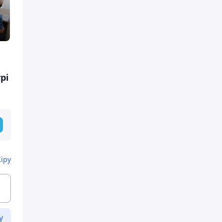
рі
Кіру
у