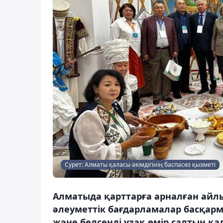
Сурет: Алматы қаласы әкімдігінің баспасөз қызметі
Алматыда қарттарға арналған айл
әлеуметтік бағдарламалар басқарма
және белсенді ұзақ өмір салтын қ