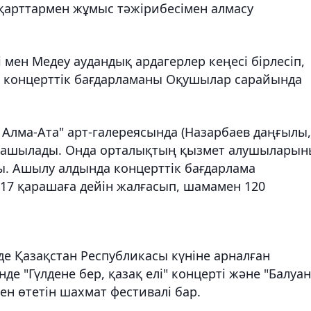
 қарттармен жұмыс тәжірибесімен алмасу
 мен Медеу аудандық ардагерлер кеңесі бірлесіп,
н концерттік бағдарламаны Оқушылар сарайында
си Алма-Ата" арт-галереясында (Назарбаев даңғылы,
ме ашылады. Онда орталықтың қызмет алушылары
 Ашылу алдында концерттік бағдарлама
7 қарашаға дейін жалғасып, шамамен 120
е Қазақстан Республикасы күніне арналған
нде "Гүлдене бер, қазақ елі" концерті және "Балуан
н өтетін шахмат фестивалі бар.