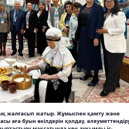
ық жалғасып жатыр. Жұмыспен қамту және
сы аға буын өкілдерін қолдау, әлеуметтендір
алыптастыру мақсатында кең ауқымды іс-