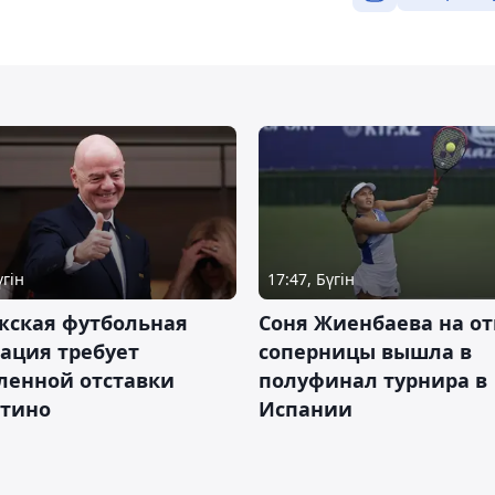
үгін
17:47, Бүгін
жская футбольная
Соня Жиенбаева на от
ация требует
соперницы вышла в
ленной отставки
полуфинал турнира в
тино
Испании