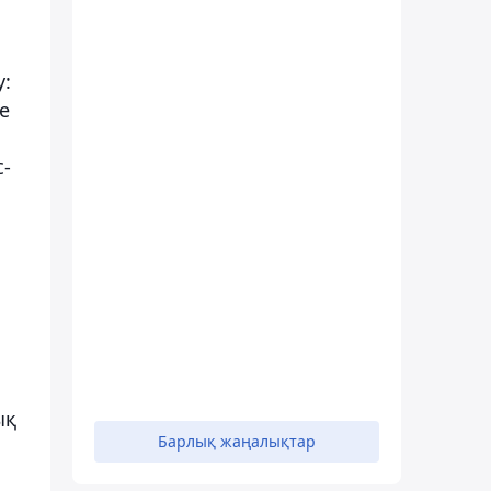
у:
е
с-
ық
Барлық жаңалықтар