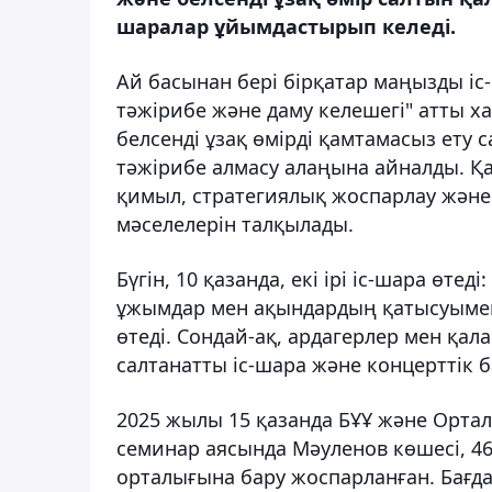
шаралар ұйымдастырып келеді.
Ай басынан бері бірқатар маңызды іс-ш
тәжірибе және даму келешегі" атты х
белсенді ұзақ өмірді қамтамасыз ету
тәжірибе алмасу алаңына айналды. Қа
қимыл, стратегиялық жоспарлау және
мәселелерін талқылады.
Бүгін, 10 қазанда, екі ірі іс-шара ө
ұжымдар мен ақындардың қатысуымен 
өтеді. Сондай-ақ, ардагерлер мен қал
салтанатты іс-шара және концерттік
2025 жылы 15 қазанда БҰҰ және Ортал
семинар аясында Мәуленов көшесі, 46
орталығына бару жоспарланған. Ба