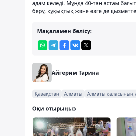
адам келеді. Мұнда 40-тан астам бағы
беру, құқықтық және өзге де қызметте
Мақаламен бөлісу:
Айгерим Тарина
Қазақстан
Алматы
Алматы қаласының ә
Оқи отырыңыз