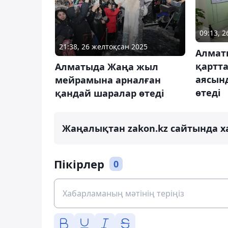
09:13, 
21:38, 26 желтоқсан 2025
Алмат
қартта
Алматыда Жаңа жыл
аясын
мейрамына арналған
өтеді
қандай шаралар өтеді
Жаңалықтан zakon.kz сайтында х
Пікірлер
0