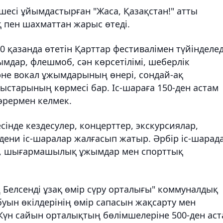
шесі ұйымдастырған "Жаса, Қазақстан!" атты
 пен шахматтан жарыс өтеді.
қазанда өтетін Қарттар фестивалімен түйінделед
ар, флешмоб, сән көрсетілімі, шеберлік
және вокал ұжымдарының өнері, сондай-ақ
тарының көрмесі бар. Іс-шараға 150-ден астам
өрермен келмек.
нде кездесулер, концерттер, экскурсиялар,
әдени іс-шаралар жалғасып жатыр. Әрбір іс-шарад
р, шығармашылық ұжымдар мен спорттық
ң Белсенді ұзақ өмір сүру орталығы" коммуналдық
буын өкілдерінің өмір сапасын жақсарту мен
Күн сайын орталықтың бөлімшелеріне 500-ден ас