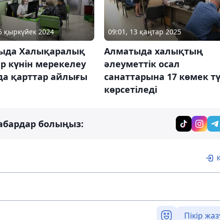
26 қыркүйек 2024
09:01, 13 қаңтар 2025
ыда Халықаралық
Алматыда халықтың
р күнін мерекелеу
әлеуметтік осал
да қарттар айлығы
санаттарына 17 көмек тү
көрсетіледі
абардар болыңыз:
Пікір жаз