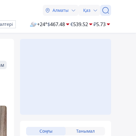
Алматы
Қаз
+24°
$
467.48
€
539.52
₽
5.73
алтері
ам
Соңғы
Танымал