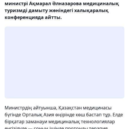
министрі Ақмарал Әлназарова медициналық
туризмді дамыту жөніндегі халықаралық
конференцияда айтты.
Министрдің айтуынша, Қазақстан медицинасы
бүгінде Орталық Азия өңірінде көш бастап тұр. Елде
бірқатар заманауи медициналық технологиялар
енгізілуде — соның ішінде протонды терапия,