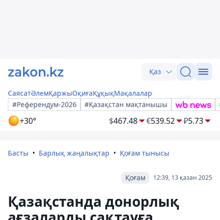
Қаз
Саясат
Әлем
Қаржы
Оқиға
Құқық
Мақалалар
#Референдум-2026
#Қазақстан мақтанышы
+30°
$
467.48
€
539.52
₽
5.73
Басты
Барлық жаңалықтар
Қоғам тынысы
Қоғам
12:39, 13 қазан 2025
Қазақстанда донорлық
ағзаларды сақтауға