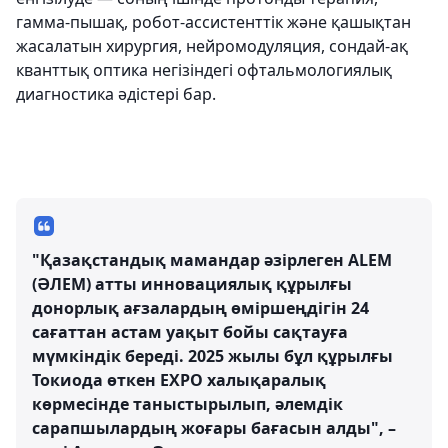
гамма-пышақ, робот-ассистенттік және қашықтан
жасалатын хирургия, нейромодуляция, сондай-ақ
кванттық оптика негізіндегі офтальмологиялық
диагностика әдістері бар.
"Қазақстандық мамандар әзірлеген ALEM
(ӘЛЕМ) атты инновациялық құрылғы
донорлық ағзалардың өміршеңдігін 24
сағаттан астам уақыт бойы сақтауға
мүмкіндік береді. 2025 жылы бұл құрылғы
Токиода өткен EXPO халықаралық
көрмесінде таныстырылып, әлемдік
сарапшылардың жоғары бағасын алды", –