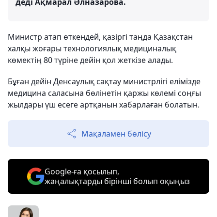
деді Ақмарал Әлназарова.
Министр атап өткендей, қазіргі таңда Қазақстан
халқы жоғары технологиялық медициналық
көмектің 80 түріне дейін қол жеткізе алады.
Бұған дейін Денсаулық сақтау министрлігі елімізде
медицина саласына бөлінетін қаржы көлемі соңғы
жылдары үш есеге артқанын хабарлаған болатын.
Мақаламен бөлісу
Google-ға қосылып,
жаңалықтарды бірінші болып оқыңыз