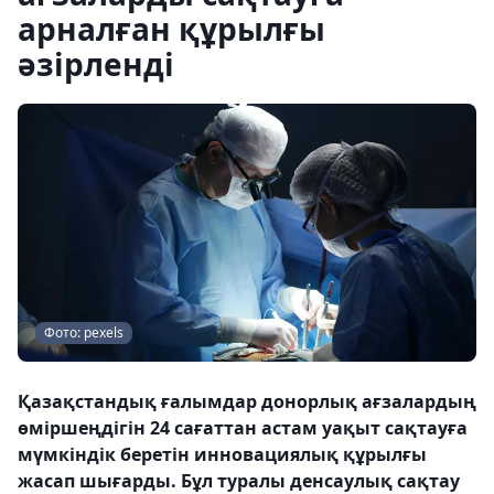
арналған құрылғы
әзірленді
Фото: pexels
Қазақстандық ғалымдар донорлық ағзалардың
өміршеңдігін 24 сағаттан астам уақыт сақтауға
мүмкіндік беретін инновациялық құрылғы
жасап шығарды. Бұл туралы денсаулық сақтау