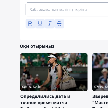
Оқи отырыңыз
08:18, Бүгін
07:45, Б
Определились дата и
Зверев
точное время матча
"Масте