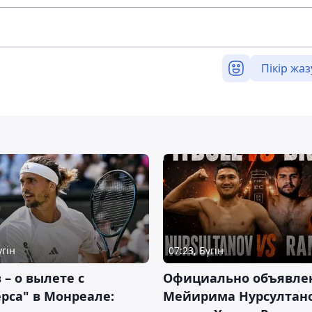
Пікір жаз
үгін
07:23, Бүгін
 – о вылете с
Официально объявле
рса" в Монреале:
Мейирима Нурсултан