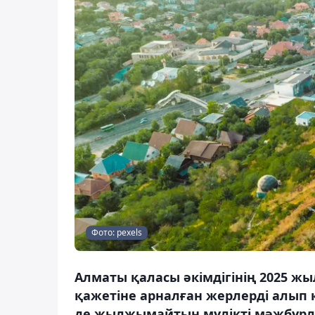
Фото: pexels
Алматы қаласы әкімдігінің 2025 ж
қажетіне арналған жерлерді алып 
де жылжымайтын мүлікті мәжбүрле