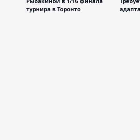
Рыбакиной в 1/16 финала
Требуе
турнира в Торонто
адапт