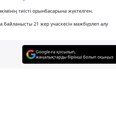
імінің тиісті орынбасарына жүктелген.
а байланысты 21 жер учаскесін мәжбүрлеп алу
Google-ға қосылып,
жаңалықтарды бірінші болып оқыңыз