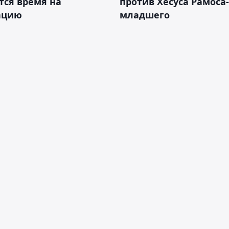
тся время на
против Хесуса Рамоса-
ацию
младшего