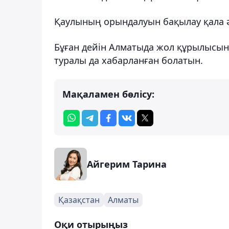
Қаулының орындалуын бақылау қала әк
Бұған дейін Алматыда жол құрылысын
туралы да хабарланған болатын.
Мақаламен бөлісу:
Айгерим Тарина
Қазақстан
Алматы
Оқи отырыңыз