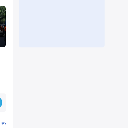
н
Кіру