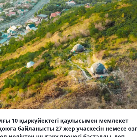
ылғы 10 қыркүйектегі қаулысымен мемлекет
қоюға байланысты 27 жер учаскесін немесе өз
п иеліктен шығару процесі басталды, деп