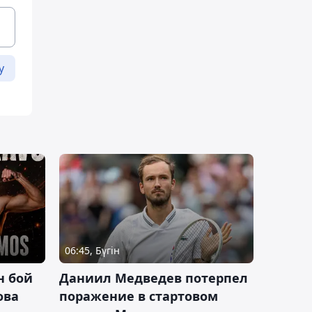
у
06:45, Бүгін
н бой
Даниил Медведев потерпел
ова
поражение в стартовом