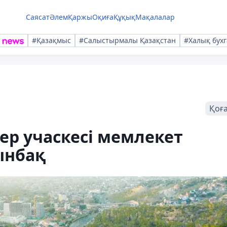
Саясат
Әлем
Қаржы
Оқиға
Құқық
Мақалалар
#Қазақмыс
#Салыстырмалы Қазақстан
#Халық бухг
Қоғ
ер учаскесі мемлекет
ынбақ