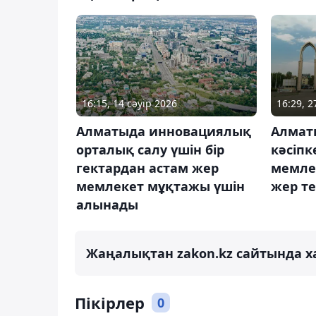
16:15, 14 сәуір 2026
16:29, 
Алматыда инновациялық
Алмат
орталық салу үшін бір
кәсіпк
гектардан астам жер
мемле
мемлекет мұқтажы үшін
жер т
алынады
Жаңалықтан zakon.kz сайтында х
Пікірлер
0