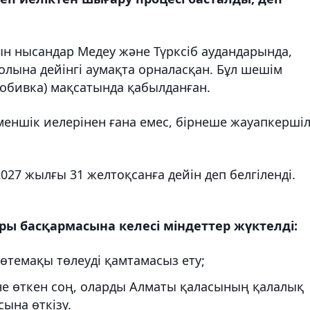
ын нысандар Медеу және Түрксіб аудандарында,
лына дейінгі аумақта орналасқан. Бұл шешім
обивка) мақсатында қабылданған.
 меншік иелерінен ғана емес, бірнеше жауапкершіл
27 жылғы 31 желтоқсанға дейін деп белгіленді.
ы басқармасына келесі міндеттер жүктелді:
өтемақы төлеуді қамтамасыз ету;
не өткен соң, оларды Алматы қаласының қалалық
ына өткізу.