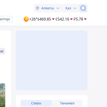
Алматы
Қаз
+26°
$
469.85
€
542.16
₽
5.78
алтері
ам
Соңғы
Танымал