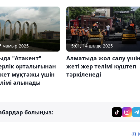
27 мамыр 2025
15:01, 14 шілде 2025
ыда "Атакент"
Алматыда жол салу үші
ерлік орталығынан
жеті жер телімі күштеп
кет мұқтажы үшін
тәркіленеді
елімі алынады
абардар болыңыз: