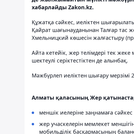
хабарлайды Zakon.kz.
Құжатқа сәйкес, иеліктен шығарылат
Қайрат шағынауданынан Талғар тас жо
Хмельницкий көшесін жалғастыру (пр
Айта кетейік, жер телімдері тек жеке
шектеулі серіктестіктен де алынбақ.
Мәжбүрлеп иеліктен шығару мерзімі 20
Алматы қаласының Жер қатынастар
меншік иелеріне заңнамаға сәйкес 
жер учаскелерін мемлекет меншігі
мобильділік басқармасының баланс