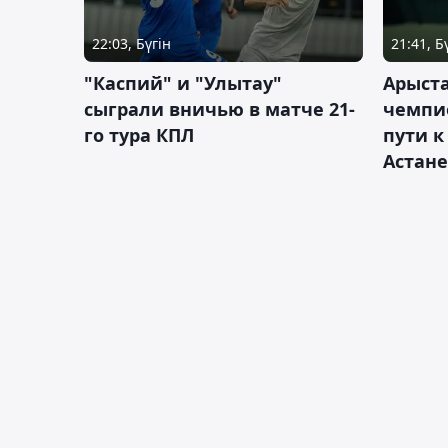
22:03, Бүгін
21:41, Б
"Каспий" и "Улытау"
Арыст
сыграли вничью в матче 21-
чемпи
го тура КПЛ
пути к
Астане