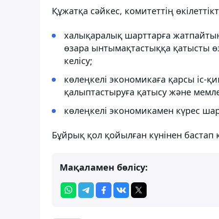
Құжатқа сәйкес, комитеттің өкілетті
халықаралық шарттарға жатпайтын
өзара ынтымақтастыққа қатысты өз
келісу;
көлеңкелі экономикаға қарсы іс-қ
қалыптастыруға қатысу және мемле
көлеңкелі экономикамен күрес ша
Бұйрық қол қойылған күнінен бастап к
Мақаламен бөлісу: