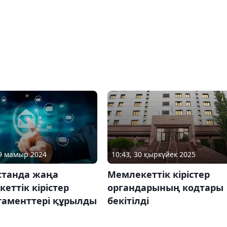
29 мамыр 2024
10:43, 30 қыркүйек 2025
станда жаңа
Мемлекеттік кірістер
еттік кірістер
органдарының кодтары
таменттері құрылды
бекітілді