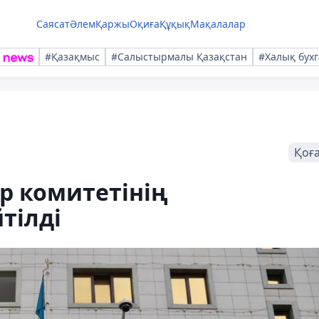
Саясат
Әлем
Қаржы
Оқиға
Құқық
Мақалалар
#Қазақмыс
#Салыстырмалы Қазақстан
#Халық бухг
Қоғ
ер комитетінің
тілді