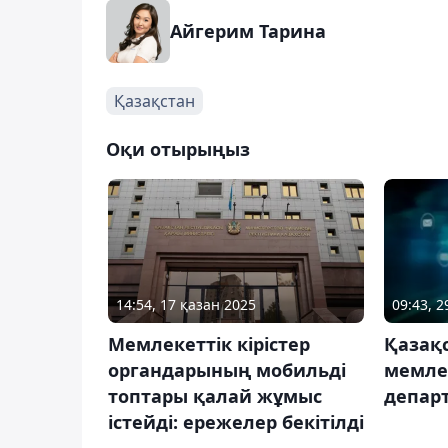
Айгерим Тарина
Қазақстан
Оқи отырыңыз
14:54, 17 қазан 2025
09:43, 
Мемлекеттік кірістер
Қазақ
органдарының мобильді
мемлек
топтары қалай жұмыс
депар
істейді: ережелер бекітілді