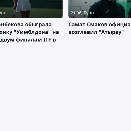
үгін
21:06, Бүгін
анбекова обыграла
Самат Смаков официа
онку "Уимблдона" на
возглавил "Атырау"
 двум финалам ITF в