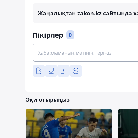
Жаңалықтан zakon.kz сайтында х
Пікірлер
0
Оқи отырыңыз