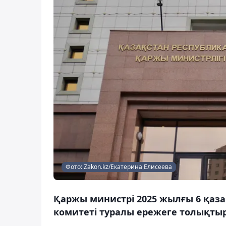
Фото: Zakon.kz/Екатерина Елисеева
Қаржы министрі 2025 жылғы 6 қаза
комитеті туралы ережеге толықтыру