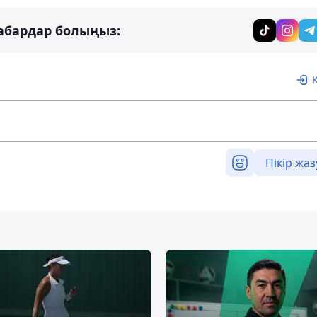
абардар болыңыз:
Пікір жаз