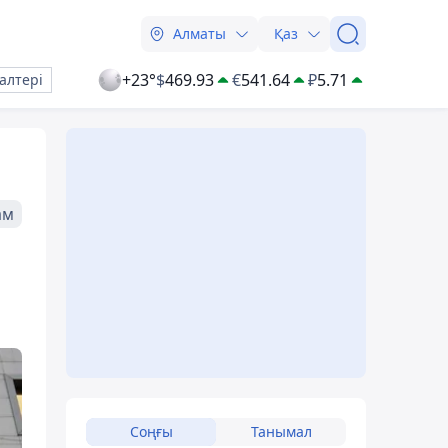
Алматы
Қаз
+23°
$
469.93
€
541.64
₽
5.71
алтері
ам
Соңғы
Танымал