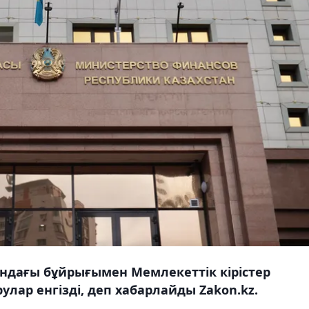
ндағы бұйрығымен Мемлекеттік кірістер
лар енгізді, деп хабарлайды Zakon.kz.