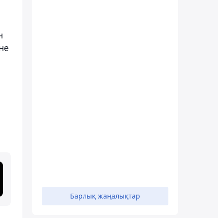
н
не
Барлық жаңалықтар