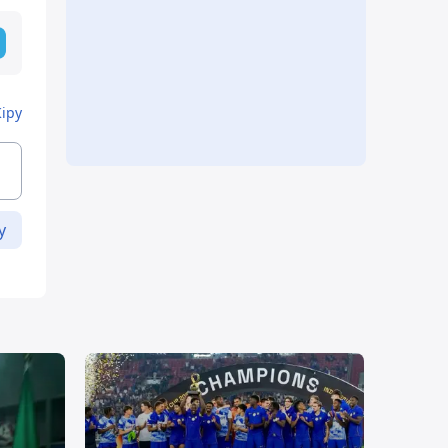
Кіру
у