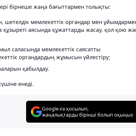
ктері бірнеше жаңа бағыттармен толықты:
, шетелдік мемлекеттік органдар мен ұйымдарме
 құзыреті аясында құжаттарды жасау, қол қою жә
имыл саласында мемлекеттік саясатты
кеттік органдардың жұмысын үйлестіру;
раларын қабылдау.
үшіне енеді.
Google-ға қосылып,
жаңалықтарды бірінші болып оқыңыз