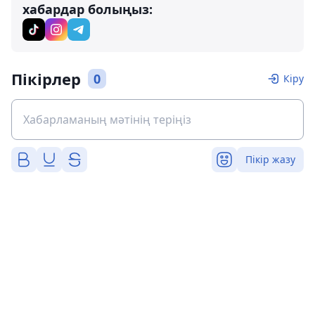
хабардар болыңыз:
Пікірлер
0
Кіру
Пікір жазу