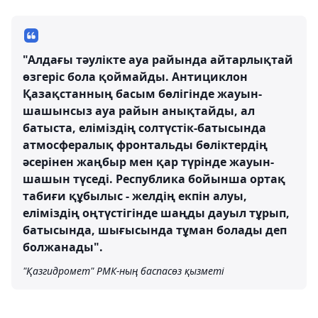
"Алдағы тәулікте ауа райында айтарлықтай
өзгеріс бола қоймайды. Антициклон
Қазақстанның басым бөлігінде жауын-
шашынсыз ауа райын анықтайды, ал
батыста, еліміздің солтүстік-батысында
атмосфералық фронтальды бөліктердің
әсерінен жаңбыр мен қар түрінде жауын-
шашын түседі. Республика бойынша ортақ
табиғи құбылыс - желдің екпін алуы,
еліміздің оңтүстігінде шаңды дауыл тұрып,
батысында, шығысында тұман болады деп
болжанады".
"Қазгидромет" РМК-ның баспасөз қызметі