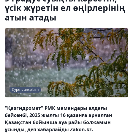
үсік жүретін ел өңірлерінің
атын атады
Сурет: unsplash
"Қазгидромет" РМК мамандары алдағы
бейсенбі, 2025 жылғы 16 қазанға арналған
Қазақстан бойынша ауа райы болжамын
ұсынды, деп хабарлайды Zakon.kz.