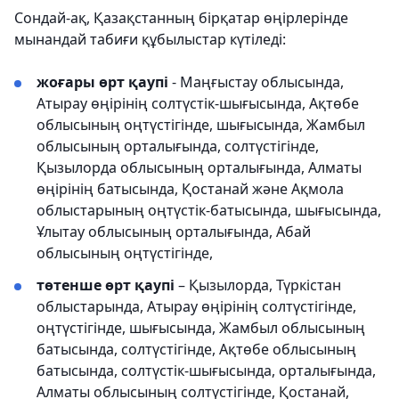
Сондай-ақ, Қазақстанның бірқатар өңірлерінде
мынандай табиғи құбылыстар күтіледі:
жоғары өрт қаупі
- Маңғыстау облысында,
Атырау өңірінің солтүстік-шығысында, Ақтөбе
облысының оңтүстігінде, шығысында, Жамбыл
облысының орталығында, солтүстігінде,
Қызылорда облысының орталығында, Алматы
өңірінің батысында, Қостанай және Ақмола
облыстарының оңтүстік-батысында, шығысында,
Ұлытау облысының орталығында, Абай
облысының оңтүстігінде,
төтенше өрт қаупі
– Қызылорда, Түркістан
облыстарында, Атырау өңірінің солтүстігінде,
оңтүстігінде, шығысында, Жамбыл облысының
батысында, солтүстігінде, Ақтөбе облысының
батысында, солтүстік-шығысында, орталығында,
Алматы облысының солтүстігінде, Қостанай,