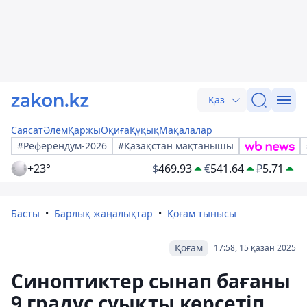
Қаз
Саясат
Әлем
Қаржы
Оқиға
Құқық
Мақалалар
#Референдум-2026
#Қазақстан мақтанышы
+23°
$
469.93
€
541.64
₽
5.71
Басты
Барлық жаңалықтар
Қоғам тынысы
Қоғам
17:58, 15 қазан 2025
Синоптиктер сынап бағаны
9 градус суықты көрсетіп,