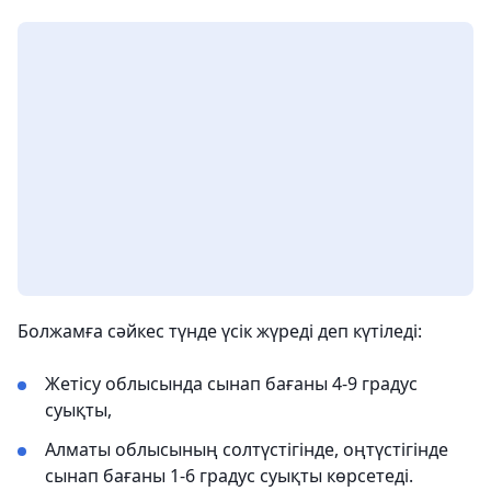
Болжамға сәйкес түнде үсік жүреді деп күтіледі:
Жетісу облысында сынап бағаны 4-9 градус
суықты,
Алматы облысының солтүстігінде, оңтүстігінде
сынап бағаны 1-6 градус суықты көрсетеді.