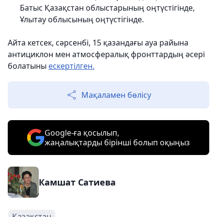
Батыс Қазақстан облыстарының оңтүстігінде,
Ұлытау облысының оңтүстігінде.
Айта кетсек, сәрсенбі, 15 қазандағы ауа райына
антициклон мен атмосфералық фронттардың әсері
болатыны
ескертілген.
Мақаламен бөлісу
Google-ға қосылып,
жаңалықтарды бірінші болып оқыңыз
Камшат Сатиева
Қазақстан