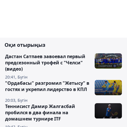
Оқи отырыңыз
Дастан Сатпаев завоевал первый
предсезонный трофей с "Челси"
(видео)
20:41, Бүгін
"Ордабасы" разгромил "Жетысу" в
гостях и укрепил лидерство в КПЛ
20:03, Бүгін
Теннисист Дамир Жалгасбай
пробился в два финала на
домашнем турнире ITF
19:42, Бүгін