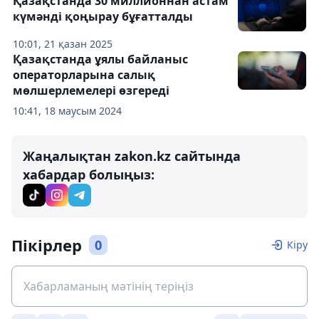
Қазақстанда 30 миллионнан астам
күмәнді қоңырау бұғатталды
10:01, 21 қазан 2025
Қазақстанда ұялы байланыс
операторларына салық
мөлшерлемелері өзгереді
10:41, 18 маусым 2024
Жаңалықтан zakon.kz сайтында
хабардар болыңыз:
Пікірлер
0
Кіру