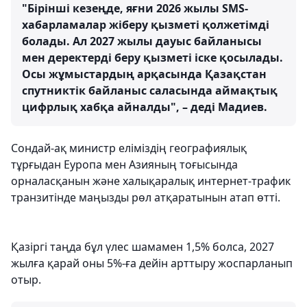
"Бірінші кезеңде, яғни 2026 жылы SMS-
хабарламалар жіберу қызметі қолжетімді
болады. Ал 2027 жылы дауыс байланысы
мен деректерді беру қызметі іске қосылады.
Осы жұмыстардың арқасында Қазақстан
спутниктік байланыс саласында аймақтық
цифрлық хабқа айналды", – деді Мадиев.
Сондай-ақ министр еліміздің географиялық
тұрғыдан Еуропа мен Азияның тоғысында
орналасқанын және халықаралық интернет-трафик
транзитінде маңызды рөл атқаратынын атап өтті.
Қазіргі таңда бұл үлес шамамен 1,5% болса, 2027
жылға қарай оны 5%-ға дейін арттыру жоспарланып
отыр.