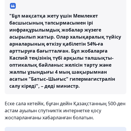
"Бұл мақсатқа жету үшін Мемлекет
басшысының тапсырмасымен ірі
инфрақұрылымдық жобалар жүзеге
асырылып жатыр. Олар халықаралық түйісу
арналарының өткізу қабілетін 54%-ға
арттыруға бағытталған. Бұл жобаларға
Каспий теңізінің түбі арқылы талшықты-
оптикалық байланыс желісін тарту және
жалпы ұзындығы 4 мың шақырымнан
асатын "Батыс–Шығыс" гипермагистралін
салу кіреді", – деді министр.
Еске сала кетейік, бұған дейін Қазақстанның 500-ден
астам ауылын спутниктік интернетке қосу
жоспарланғаны хабарланған болатын.