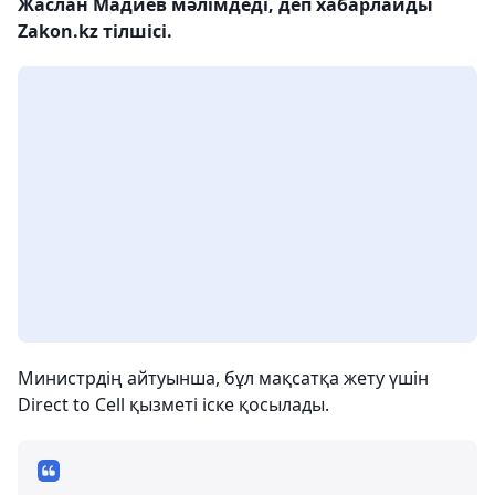
Жаслан Мадиев мәлімдеді, деп хабарлайды
Zakon.kz тілшісі.
Министрдің айтуынша, бұл мақсатқа жету үшін
Direct to Cell қызметі іске қосылады.