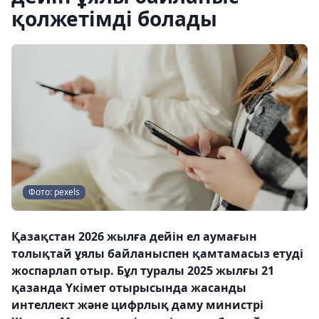
қолжетімді болады
Фото: pexels
Қазақстан 2026 жылға дейін ел аумағын
толықтай ұялы байланыспен қамтамасыз етуді
жоспарлап отыр. Бұл туралы 2025 жылғы 21
қазанда Үкімет отырысында жасанды
интеллект және цифрлық даму министрі