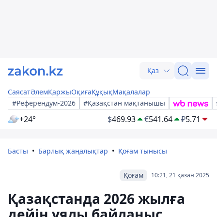
Қаз
Саясат
Әлем
Қаржы
Оқиға
Құқық
Мақалалар
#Референдум-2026
#Қазақстан мақтанышы
+24°
$
469.93
€
541.64
₽
5.71
Басты
Барлық жаңалықтар
Қоғам тынысы
Қоғам
10:21, 21 қазан 2025
Қазақстанда 2026 жылға
дейін ұялы байланыс