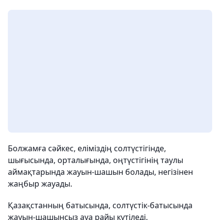
Болжамға сәйкес, еліміздің солтүстігінде,
шығысында, орталығында, оңтүстігінің таулы
аймақтарында жауын-шашын болады, негізінен
жаңбыр жауады.
Қазақстанның батысында, солтүстік-батысында
жауын-шашынсыз ауа райы күтіледі.