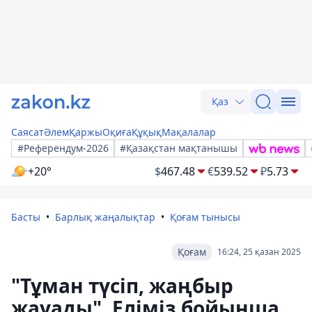
Қаз
Саясат
Әлем
Қаржы
Оқиға
Құқық
Мақалалар
#Референдум-2026
#Қазақстан мақтанышы
+20°
$
467.48
€
539.52
₽
5.73
Басты
Барлық жаңалықтар
Қоғам тынысы
Қоғам
16:24, 25 қазан 2025
"Тұман түсіп, жаңбыр
жауады". Еліміз бойынша