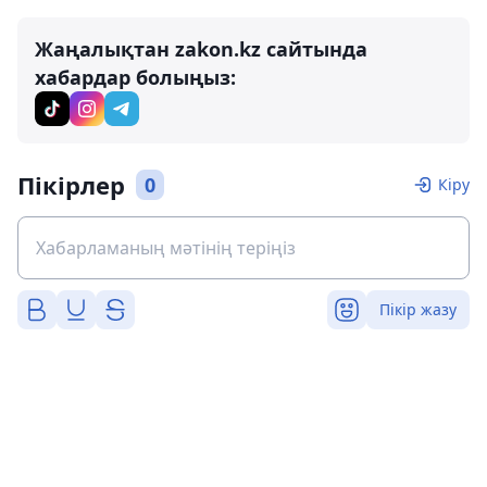
Жаңалықтан zakon.kz сайтында
хабардар болыңыз:
Пікірлер
0
Кіру
Пікір жазу