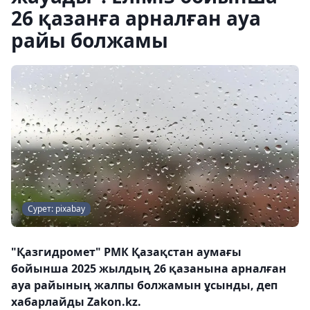
26 қазанға арналған ауа
райы болжамы
Сурет: pixabay
"Қазгидромет" РМК Қазақстан аумағы
бойынша 2025 жылдың 26 қазанына арналған
ауа райының жалпы болжамын ұсынды, деп
хабарлайды Zakon.kz.