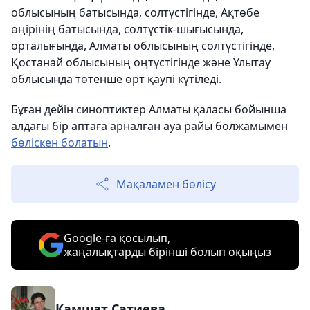
облысының батысында, солтүстігінде, Ақтөбе
өңірінің батысында, солтүстік-шығысында,
орталығында, Алматы облысының солтүстігінде,
Қостанай облысының оңтүстігінде және Ұлытау
облысында төтенше өрт қаупі күтіледі.
Бұған дейін синоптиктер Алматы қаласы бойынша
алдағы бір аптаға арналған ауа райы болжамымен
бөліскен болатын
.
Мақаламен бөлісу
Google-ға қосылып,
жаңалықтарды бірінші болып оқыңыз
Камшат Сатиева