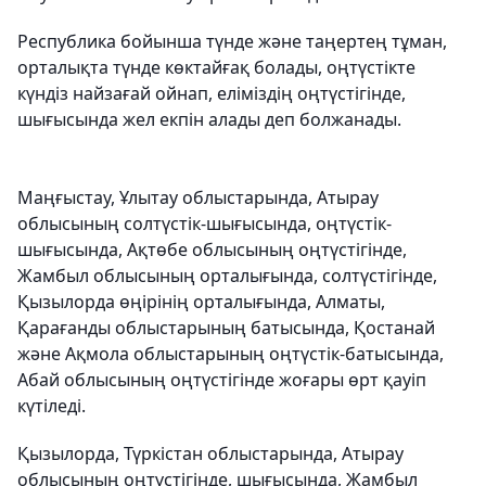
Республика бойынша түнде және таңертең тұман,
орталықта түнде көктайғақ болады, оңтүстікте
күндіз найзағай ойнап, еліміздің оңтүстігінде,
шығысында жел екпін алады деп болжанады.
Маңғыстау, Ұлытау облыстарында, Атырау
облысының солтүстік-шығысында, оңтүстік-
шығысында, Ақтөбе облысының оңтүстігінде,
Жамбыл облысының орталығында, солтүстігінде,
Қызылорда өңірінің орталығында, Алматы,
Қарағанды облыстарының батысында, Қостанай
және Ақмола облыстарының оңтүстік-батысында,
Абай облысының оңтүстігінде жоғары өрт қауіп
күтіледі.
Қызылорда, Түркістан облыстарында, Атырау
облысының оңтүстігінде, шығысында, Жамбыл