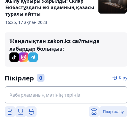
Жылу құбыры жарылды: Скляр
Екібастұздағы екі адамның қазасы
туралы айтты
16:25, 17 ақпан 2023
Жаңалықтан zakon.kz сайтында
хабардар болыңыз:
Пікірлер
0
Кіру
Пікір жазу