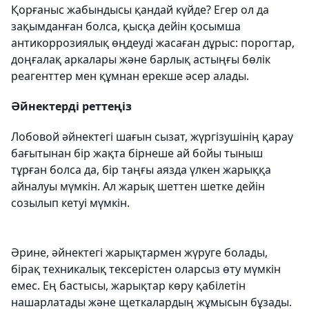
Қорғаныс жабындысы қандай күйде? Егер ол да
зақымданған болса, қысқа дейін қосымша
антикоррозиялық өңдеуді жасаған дұрыс: порогтар,
доңғалақ аркалары және барлық астыңғы бөлік
реагенттер мен құмнан ерекше әсер алады.
Әйнектерді реттеңіз
Лобовой әйнектегі шағын сызат, жүргізушінің қарау
бағытынан бір жақта бірнеше ай бойы тыныш
тұрған болса да, бір таңғы аязда үлкен жарыққа
айналуы мүмкін. Ал жарық шеттен шетке дейін
созылып кетуі мүмкін.
Әрине, әйнектегі жарықтармен жүруге болады,
бірақ техникалық тексерістен оларсыз өту мүмкін
емес. Ең бастысы, жарықтар көру қабілетін
нашарлатады және щеткалардың жұмысын бұзады.