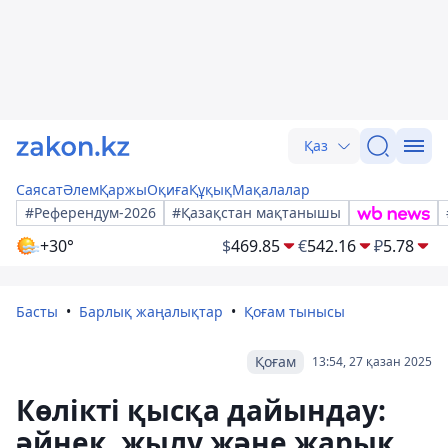
Қаз
Саясат
Әлем
Қаржы
Оқиға
Құқық
Мақалалар
#Референдум-2026
#Қазақстан мақтанышы
+30°
$
469.85
€
542.16
₽
5.78
Басты
Барлық жаңалықтар
Қоғам тынысы
Қоғам
13:54, 27 қазан 2025
Көлікті қысқа дайындау:
әйнек, жылу және жарық