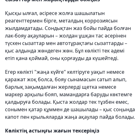
Қысқы ылғал, әсіресе жолға шашылатын
реагенттермен бірге, металдың коррозиясын
жылдамдатады. Сондықтан жаз бойы пайда болған
лак-бояу ақауларын – жолдан ұшқан тас әсерінен
түскен сызаттар мен автотұрақтағы сызаттарды –
қыс алдында жөндеген жөн. Бұл көлікті тек әдемі
етіп қана қоймай, оны қорғауды да күшейтеді.
Егер көлікті "жаңа күйге" келтіруге уақыт немесе
қаражат жоқ болса, бояу сынамасын сатып алып,
барлық зақымдалған жерлерді щетка немесе
маркер арқылы бояп, мамандарға баруды көктемге
қалдыруға болады. Қыста жолдар тек тұзбен емес,
сонымен қатар құммен де шашылады – қыс соңында
капот пен крыльяларда жаңа ақаулар пайда болады.
Көліктің астыңғы жағын тексеріңіз