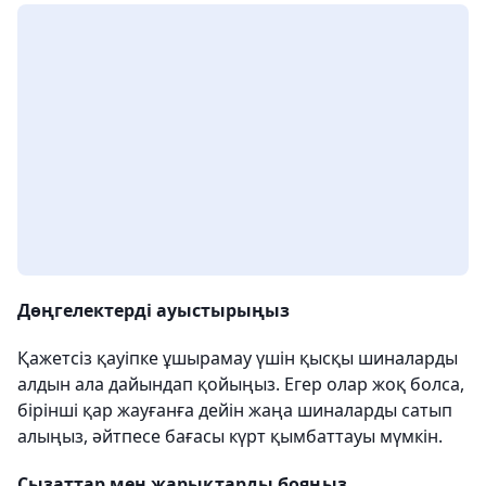
Дөңгелектерді ауыстырыңыз
Қажетсіз қауіпке ұшырамау үшін қысқы шиналарды
алдын ала дайындап қойыңыз. Егер олар жоқ болса,
бірінші қар жауғанға дейін жаңа шиналарды сатып
алыңыз, әйтпесе бағасы күрт қымбаттауы мүмкін.
Сызаттар мен жарықтарды бояңыз