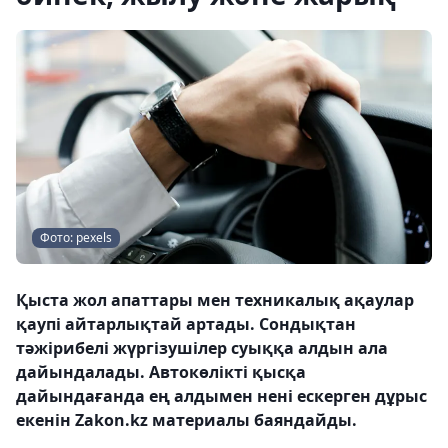
Фото: pexels
Қыста жол апаттары мен техникалық ақаулар
қаупі айтарлықтай артады. Сондықтан
тәжірибелі жүргізушілер суыққа алдын ала
дайындалады. Автокөлікті қысқа
дайындағанда ең алдымен нені ескерген дұрыс
екенін Zakon.kz материалы баяндайды.