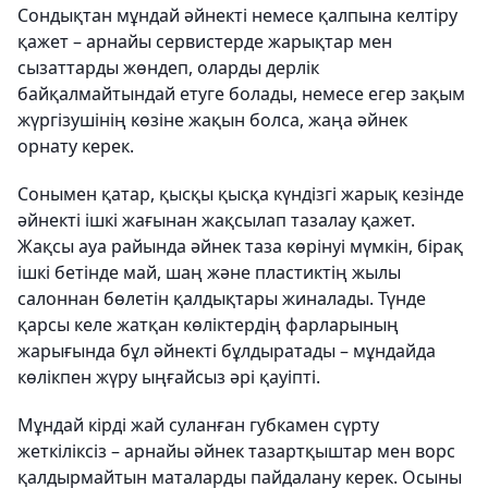
Сондықтан мұндай әйнекті немесе қалпына келтіру
қажет – арнайы сервистерде жарықтар мен
сызаттарды жөндеп, оларды дерлік
байқалмайтындай етуге болады, немесе егер зақым
жүргізушінің көзіне жақын болса, жаңа әйнек
орнату керек.
Сонымен қатар, қысқы қысқа күндізгі жарық кезінде
әйнекті ішкі жағынан жақсылап тазалау қажет.
Жақсы ауа райында әйнек таза көрінуі мүмкін, бірақ
ішкі бетінде май, шаң және пластиктің жылы
салоннан бөлетін қалдықтары жиналады. Түнде
қарсы келе жатқан көліктердің фарларының
жарығында бұл әйнекті бұлдыратады – мұндайда
көлікпен жүру ыңғайсыз әрі қауіпті.
Мұндай кірді жай суланған губкамен сүрту
жеткіліксіз – арнайы әйнек тазартқыштар мен ворс
қалдырмайтын маталарды пайдалану керек. Осыны