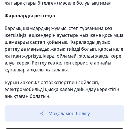
жапырақтары бітелген) мәселе болуы ықтимал.
Фараларды реттеңіз
Барлық шамдардың жұмыс істеп тұрғанына көз
жеткізіңіз, өшкендерін ауыстырыңыз және қосымша
шамдарды сақтап қойыңыз. Фараларды дұрыс
реттеу де маңызды: жарық тиімді болып, қарсы келе
жатқан жүргізушілерді ойламай, жолды жақсы көре
алуы керек. Реттеу кез келген сервисте арнайы
құралдар арқылы жасалады.
Бұрын Zakon.kz автоэкспертпен сөйлесіп,
электромобильді қысқа қалай дайындау керектігін
анықтаған болатын.
Мақаламен бөлісу