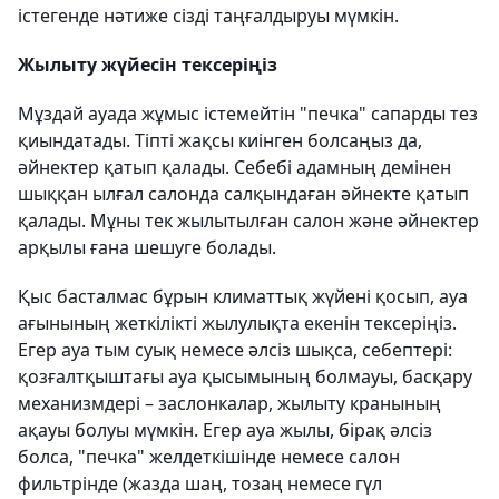
істегенде нәтиже сізді таңғалдыруы мүмкін.
Жылыту жүйесін тексеріңіз
Мұздай ауада жұмыс істемейтін "печка" сапарды тез
қиындатады. Тіпті жақсы киінген болсаңыз да,
әйнектер қатып қалады. Себебі адамның демінен
шыққан ылғал салонда салқындаған әйнекте қатып
қалады. Мұны тек жылытылған салон және әйнектер
арқылы ғана шешуге болады.
Қыс басталмас бұрын климаттық жүйені қосып, ауа
ағынының жеткілікті жылулықта екенін тексеріңіз.
Егер ауа тым суық немесе әлсіз шықса, себептері:
қозғалтқыштағы ауа қысымының болмауы, басқару
механизмдері – заслонкалар, жылыту кранының
ақауы болуы мүмкін. Егер ауа жылы, бірақ әлсіз
болса, "печка" желдеткішінде немесе салон
фильтрінде (жазда шаң, тозаң немесе гүл