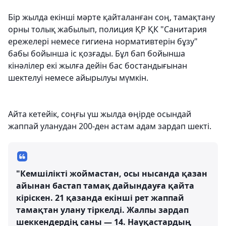
Бір жылда екінші мәрте қайталанған соң, тамақтану
орны толық жабылып, полиция ҚР ҚК "Санитария
ережелері немесе гигиена нормативтерін бұзу"
бабы бойынша іс қозғады. Бұл бап бойынша
кінәлілер екі жылға дейін бас бостандығынан
шектелуі немесе айырылуы мүмкін.
Айта кетейік, соңғы үш жылда өңірде осындай
жаппай уланудан 200-ден астам адам зардап шекті.
"Кемшілікті жоймастан, осы нысанда қазан
айынан бастап тамақ дайындауға қайта
кіріскен. 21 қазанда екінші рет жаппай
тамақтан улану тіркелді. Жалпы зардап
шеккендердің саны — 14. Науқастардың