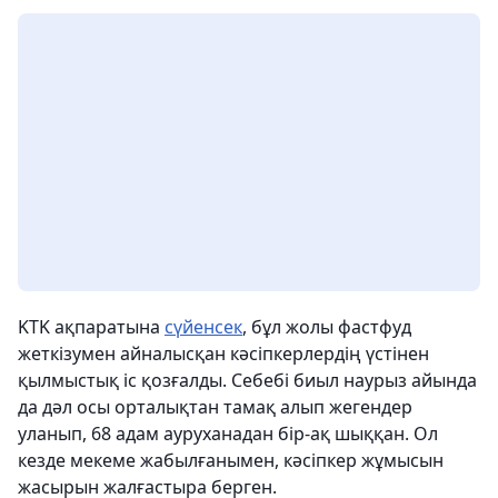
KTK ақпаратына
сүйенсек
, бұл жолы фастфуд
жеткізумен айналысқан кәсіпкерлердің үстінен
қылмыстық іс қозғалды. Себебі биыл наурыз айында
да дәл осы орталықтан тамақ алып жегендер
уланып, 68 адам ауруханадан бір-ақ шыққан. Ол
кезде мекеме жабылғанымен, кәсіпкер жұмысын
жасырын жалғастыра берген.