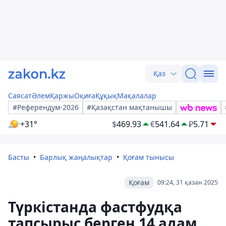
Қаз
Саясат
Әлем
Қаржы
Оқиға
Құқық
Мақалалар
#Референдум-2026
#Қазақстан мақтанышы
+31°
$
469.93
€
541.64
₽
5.71
Басты
Барлық жаңалықтар
Қоғам тынысы
Қоғам
09:24, 31 қазан 2025
Түркістанда фастфудқа
тапсырыс берген 14 адам