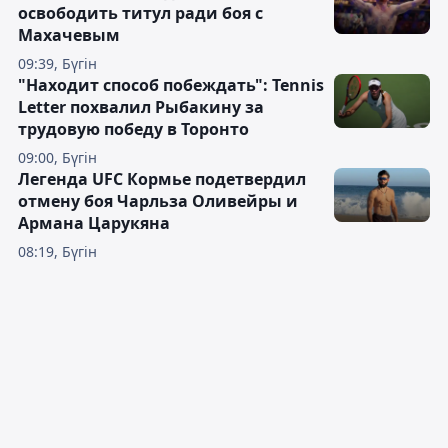
освободить титул ради боя с
Махачевым
09:39, Бүгін
"Находит способ побеждать": Tennis
Letter похвалил Рыбакину за
трудовую победу в Торонто
09:00, Бүгін
Легенда UFC Кормье подетвердил
отмену боя Чарльза Оливейры и
Армана Царукяна
08:19, Бүгін