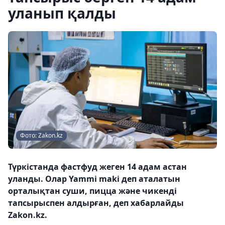
уланып қалды
Фото: Zakon.kz
Түркістанда фастфуд жеген 14 адам астан
уланды. Олар Yammi maki деп аталатын
орталықтан суши, пицца және чикенді
тапсырыспен алдырған, деп хабарлайды
Zakon.kz.