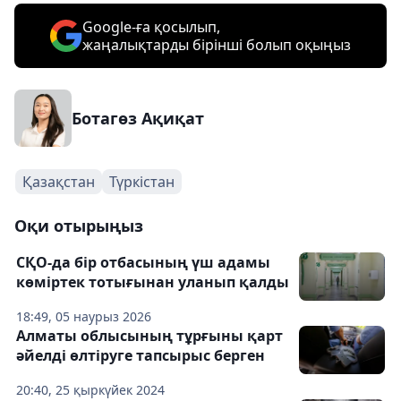
Google-ға қосылып,
жаңалықтарды бірінші болып оқыңыз
Ботагөз Ақиқат
Қазақстан
Түркістан
Оқи отырыңыз
СҚО-да бір отбасының үш адамы
көміртек тотығынан уланып қалды
18:49, 05 наурыз 2026
Алматы облысының тұрғыны қарт
әйелді өлтіруге тапсырыс берген
20:40, 25 қыркүйек 2024