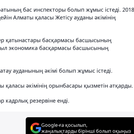
атының бас инспекторы болып жұмыс істеді. 201
йін Алматы қаласы Жетісу ауданы әкімінің
ер қатынастары басқармасы басшысының
сыл экономика басқармасы басшысының
тау ауданының әкімі болып жұмыс істеді.
ы қаласы әкімінің орынбасары қызметін атқарды.
р кадрлық резервіне енді.
Google-ға қосылып,
жаңалықтарды бірінші болып оқыңыз