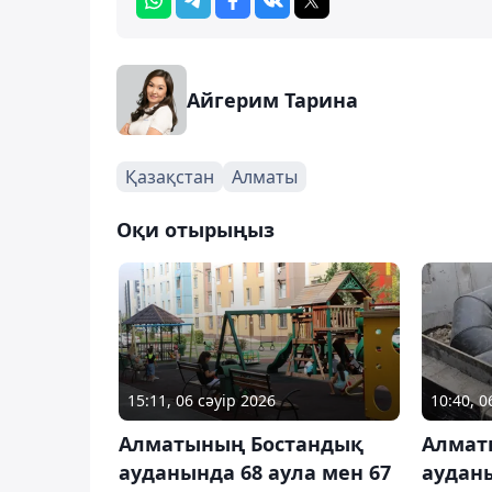
Айгерим Тарина
Қазақстан
Алматы
Оқи отырыңыз
10:40, 
15:11, 06 сәуір 2026
Алмат
Алматының Бостандық
аудан
ауданында 68 аула мен 67