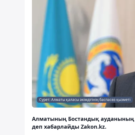
Сурет: Алматы қаласы әкімдігінің баспасөз қызметі
Алматының Бостандық ауданының 
деп хабарлайды Zakon.kz.