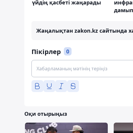
инфра
үйдің қасбеті жаңарады
дамып
Жаңалықтан zakon.kz сайтында х
Пікірлер
0
Оқи отырыңыз