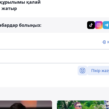
құрылымы қалай
 жатыр
абардар болыңыз:
Пікір жаз