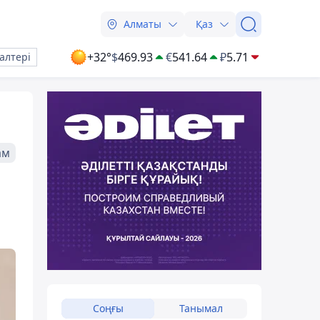
Алматы
Қаз
+32°
$
469.93
€
541.64
₽
5.71
алтері
ам
Соңғы
Танымал