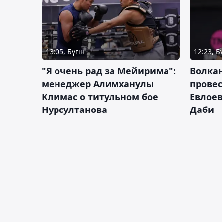
13:05, Бүгін
12:23, Б
"Я очень рад за Мейирима":
Волка
менеджер Алимханулы
провес
Климас о титульном бое
Евлоев
Нурсултанова
Даби