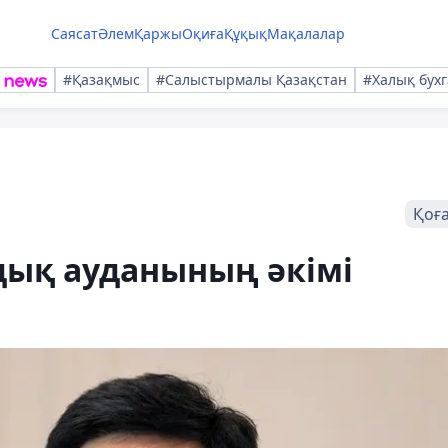
Саясат
Әлем
Қаржы
Оқиға
Құқық
Мақалалар
#Қазақмыс
#Салыстырмалы Қазақстан
#Халық бухг
Қоғ
ық ауданының әкімі