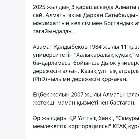
2025 жылдың 3 қарашасында Алматы әк
сай, Алматы әкімі Дархан Сатыбалдын
мәслихаттың келісімімен Бостандық 
тағайындалды.
Азамат Қалдыбеков 1984 жылы 11 қаза
университетін "Халықаралық құқық" 
бағдарламасы бойынша Дьюк универси
дәрежесін алған. Қазақ ұлттық аграр
(PhD) ғылыми дәрежесін қорғаған.
Еңбек жолын 2007 жылы Алматы қала
жетекші маман қызметінен бастаған.
Әр жылдары ҚР Ұлттық банкі, "Самұры
мемлекеттік корпорациясы" КЕАҚ құр