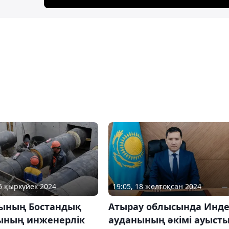
06 қыркүйек 2024
19:05, 18 желтоқсан 2024
ының Бостандық
Атырау облысында Инд
ының инженерлік
ауданының әкімі ауыст