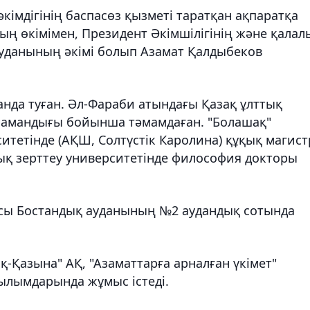
імдігінің баспасөз қызметі таратқан ақпаратқа
ың өкімімен, Президент Әкімшілігінің және қалал
ауданының әкімі болып Азамат Қалдыбеков
нда туған. Әл-Фараби атындағы Қазақ ұлттық
мамандығы бойынша тәмамдаған. "Болашақ"
тетінде (АҚШ, Солтүстік Каролина) құқық магист
лық зерттеу университетінде философия докторы
сы Бостандық ауданының №2 аудандық сотында
қ-Қазына" АҚ, "Азаматтарға арналған үкімет"
ылымдарында жұмыс істеді.