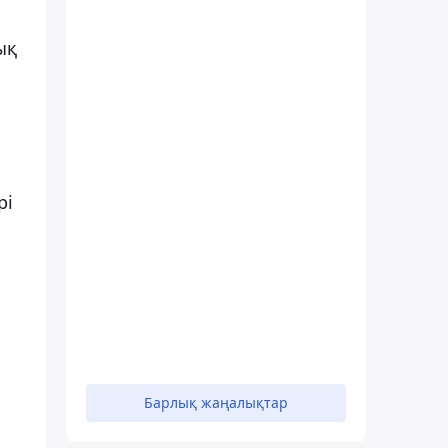
ық
рі
Барлық жаңалықтар