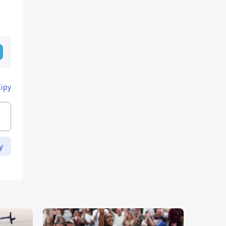
Кіру
у