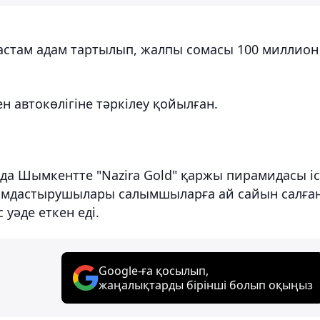
 астам адам тартылып, жалпы сомасы 100 миллион
н автокөлігіне тәркілеу қойылған.
да Шымкентте "Nazira Gold" қаржы пирамидасы іс
ымдастырушылары салымшыларға ай сайын салға
уәде еткен еді.
Google-ға қосылып,
жаңалықтарды бірінші болып оқыңыз