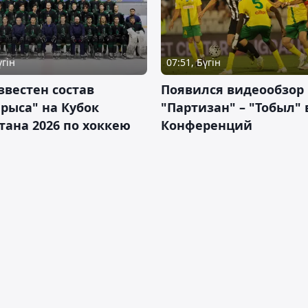
үгін
07:51, Бүгін
звестен состав
Появился видеообзор
рыса" на Кубок
"Партизан" – "Тобыл" 
тана 2026 по хоккею
Конференций