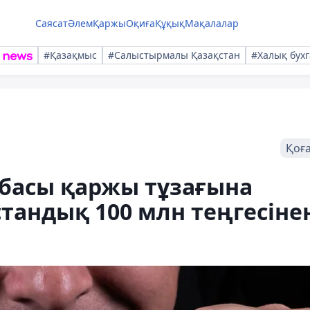
Саясат
Әлем
Қаржы
Оқиға
Құқық
Мақалалар
#Қазақмыс
#Салыстырмалы Қазақстан
#Халық бухг
Қоғ
асы қаржы тұзағына
стандық 100 млн теңгесіне