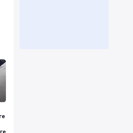
ге
еге