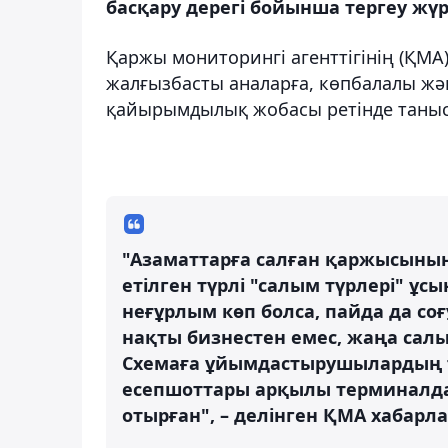
басқару дерегі бойынша тергеу жүр
Қаржы мониторингі агенттігінің (ҚМА
жалғызбасты аналарға, көпбалалы жән
қайырымдылық жобасы ретінде таныс
"Азаматтарға салған қаржысының 
етілген түрлі "салым түрлері" ұ
неғұрлым көп болса, пайда да с
нақты бизнестен емес, жаңа сал
Схемаға ұйымдастырушылардың т
есепшоттары арқылы терминалда
отырған", – делінген ҚМА хабарл