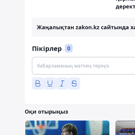
дерек
Жаңалықтан zakon.kz сайтында х
Пікірлер
0
Оқи отырыңыз