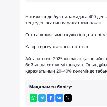
Нәтижесінде бұл пирамидаға 400-ден
теңгеден асатын қаражат жиналған.
Сот санкциясымен күдіктінің пәтері ме
Қазір тергеу жалғасып жатыр.
Айта кетсек, 2025 жылдың қазан айын
бойынша сот үкімі шыққан. Оның ұй
қаражатының 20–40% көлемінде табыс 
Мақаламен бөлісу: