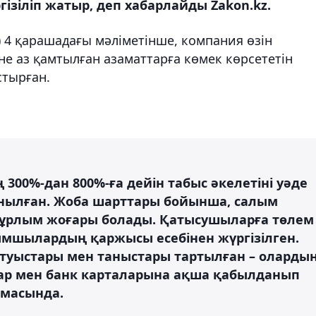
гізіліп жатыр, деп хабарлайды Zakon.kz.
) 4 қарашадағы мәліметінше, компания өзін
е аз қамтылған азаматтарға көмек көрсететін
тырған.
300%-дан 800%-ға дейін табыс әкелетіні уәде
сынылған. Жоба шарттары бойынша, салым
оғұрлым жоғары болады. Қатысушыларға төлем
ымшылардың қаржысы есебінен жүргізілген.
уыстары мен таныстары тартылған – оларды
р мен банк карталарына ақша қабылданып
амасында.