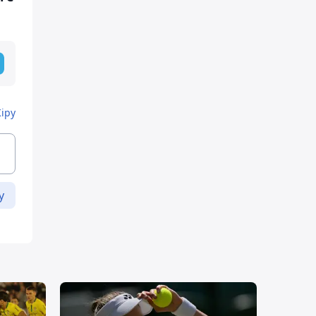
Кіру
у