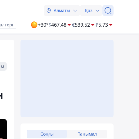
Алматы
Қаз
+30°
$
467.48
€
539.52
₽
5.73
алтері
ам
н
Соңғы
Танымал