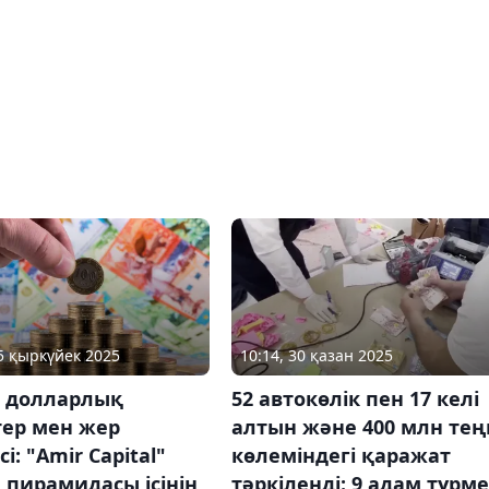
25 қыркүйек 2025
10:14, 30 қазан 2025
н долларлық
52 автокөлік пен 17 келі
тер мен жер
алтын және 400 млн тең
і: "Amir Capital"
көлеміндегі қаражат
 пирамидасы ісінің
тәркіленді: 9 адам түрм