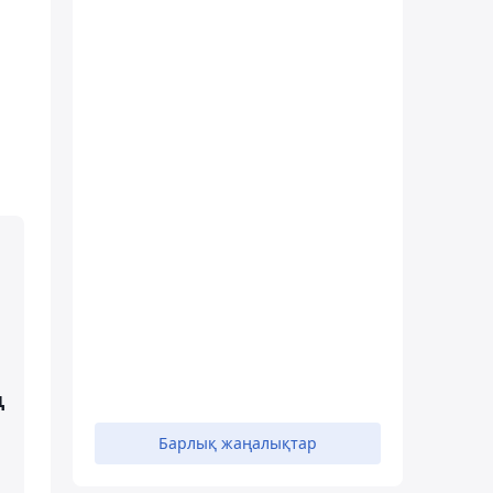
ң
Барлық жаңалықтар