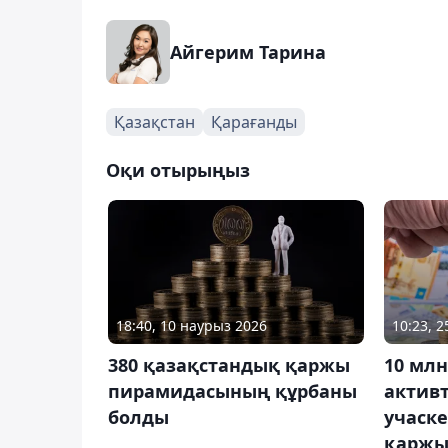
Айгерим Тарина
Қазақстан
Қарағанды
Оқи отырыңыз
18:40, 10 наурыз 2026
10:23, 
380 қазақстандық қаржы
10 мл
пирамидасының құрбаны
актив
болды
учаскес
қаржы