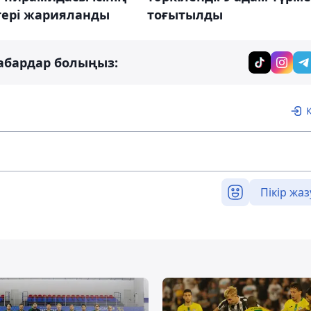
тері жарияланды
тоғытылды
абардар болыңыз:
Пікір жаз