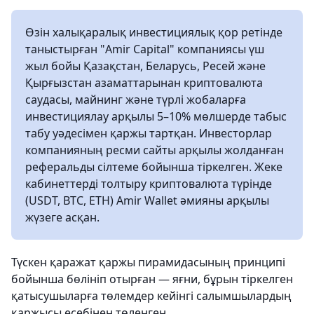
Өзін халықаралық инвестициялық қор ретінде
таныстырған "Amir Capital" компаниясы үш
жыл бойы Қазақстан, Беларусь, Ресей және
Қырғызстан азаматтарынан криптовалюта
саудасы, майнинг және түрлі жобаларға
инвестициялау арқылы 5–10% мөлшерде табыс
табу уәдесімен қаржы тартқан. Инвесторлар
компанияның ресми сайты арқылы жолданған
реферальды сілтеме бойынша тіркелген. Жеке
кабинеттерді толтыру криптовалюта түрінде
(USDT, BTC, ETH) Amir Wallet әмияны арқылы
жүзеге асқан.
Түскен қаражат қаржы пирамидасының принципі
бойынша бөлініп отырған — яғни, бұрын тіркелген
қатысушыларға төлемдер кейінгі салымшылардың
қаржысы есебінен төленген.