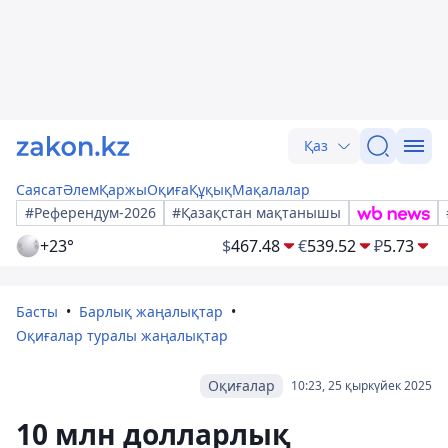
Қаз
Саясат
Әлем
Қаржы
Оқиға
Құқық
Мақалалар
#Референдум-2026
#Қазақстан мақтанышы
+23°
$
467.48
€
539.52
₽
5.73
Басты
Барлық жаңалықтар
Оқиғалар туралы жаңалықтар
Оқиғалар
10:23, 25 қыркүйек 2025
10 млн долларлық