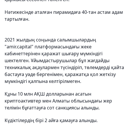
Нәтижесінде аталған пирамидаға 40-тан астам адам
тартылған.
2021 жылдың соңында салымшылардың
"amir.capital" платформасындағы жеке
кабинеттерінен қаражат шығару мүмкіндігі
шектелген. Ұйымдастырушылар бұл жағдайды
техникалық ақаулармен түсіндіріп, төлемдерді қайта
бастауға уәде бергенімен, қаражатқа қол жеткізу
мүмкіндігі қалпына келтірілмеген.
Құны 10 млн АҚШ долларынан асатын
криптоактивтер мен Алматы облысындағы жер
телімін бұғаттауға сот санкциясы алынды.
Күдіктілердің бірі 2 айға қамауға алынды.