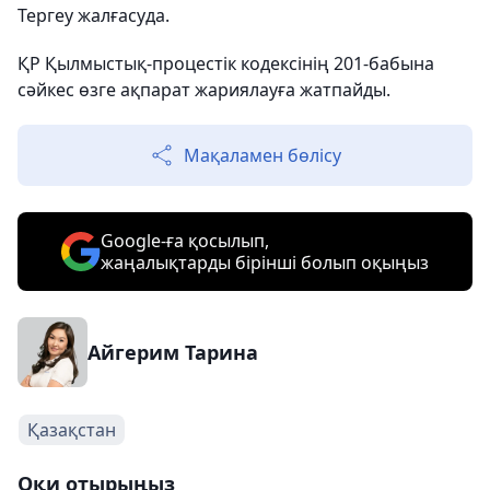
Тергеу жалғасуда.
ҚР Қылмыстық-процестік кодексінің 201-бабына
сәйкес өзге ақпарат жариялауға жатпайды.
Мақаламен бөлісу
Google-ға қосылып,
жаңалықтарды бірінші болып оқыңыз
Айгерим Тарина
Қазақстан
Оқи отырыңыз