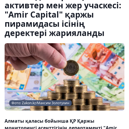
активтер мен жер учаскесі:
"Amir Capital" қаржы
пирамидасы ісінің
деректері жарияланды
Фото: Zakon.kz/Максим Золотухин
Алматы қаласы бойынша ҚР Қаржы
мониторингі агенттігінің департаменті "Amir