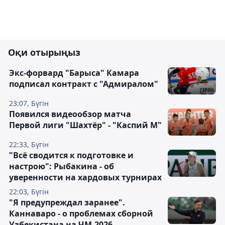
Оқи отырыңыз
Экс-форвард "Барыса" Камара
подписал контракт с "Адмиралом"
23:07, Бүгін
Появился видеообзор матча
Первой лиги "Шахтёр" - "Каспий М"
22:33, Бүгін
"Всё сводится к подготовке и
настрою": Рыбакина - об
уверенности на хардовых турнирах
22:03, Бүгін
"Я предупреждал заранее".
Каннаваро - о проблемах сборной
Узбекистана на ЧМ-2026