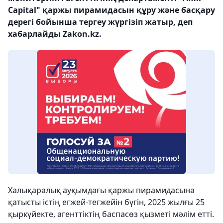
Capital" қаржы пирамидасын құру және басқару
дерегі бойынша тергеу жүргізіп жатыр, деп
хабарлайды Zakon.kz.
Халықаралық ауқымдағы қаржы пирамидасына
қатысты істің егжей-тегжейін бүгін, 2025 жылғы 25
қыркүйекте, агенттіктің баспасөз қызметі мәлім етті.