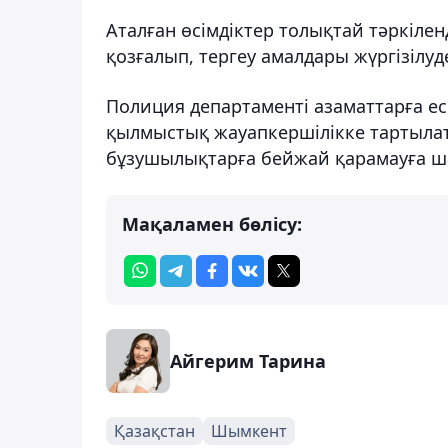
Аталған өсімдіктер толықтай тәркілен
қозғалып, тергеу амалдары жүргізілуд
Полиция департаменті азаматтарға ес
қылмыстық жауапкершілікке тартылат
бұзушылықтарға бейжай қарамауға 
Мақаламен бөлісу:
Айгерим Тарина
Қазақстан
Шымкент