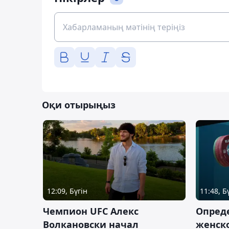
Оқи отырыңыз
12:09, Бүгін
11:48, Б
Чемпион UFC Алекс
Опреде
Волкановски начал
женско