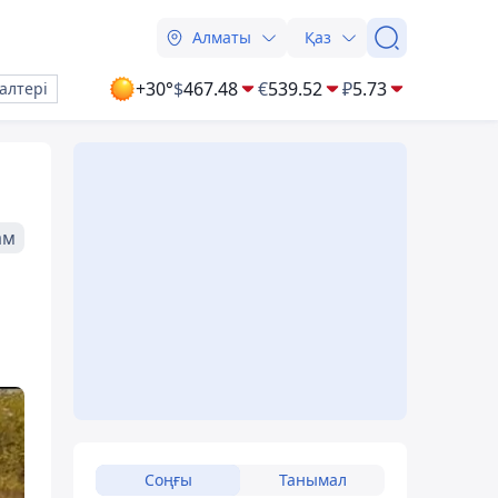
Алматы
Қаз
+30°
$
467.48
€
539.52
₽
5.73
алтері
ам
Соңғы
Танымал