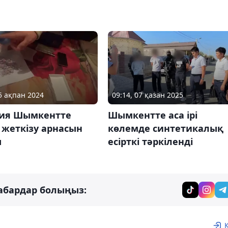
15 ақпан 2024
09:14, 07 қазан 2025
ия Шымкентте
Шымкентте аса ірі
і жеткізу арнасын
көлемде синтетикалық
ы
есірткі тәркіленді
абардар болыңыз: