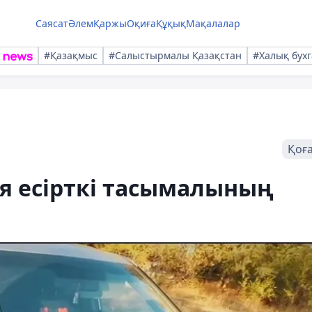
Саясат
Әлем
Қаржы
Оқиға
Құқық
Мақалалар
#Қазақмыс
#Салыстырмалы Қазақстан
#Халық бухг
Қоғ
 есірткі тасымалының