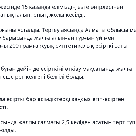
есінде 15 қазанда еліміздің өзге өңірлерінен
 анықталып, оның жолы кесілді.
ұрғыны ұсталды. Тергеу аясында Алматы облысы м
у барысында жалға алынған тұрғын үй мен
ы 200 грамға жуық синтетикалық есірткі заты
бұған дейін де есірткіні өткізу мақсатында жалға
еше рет келгені белгілі болды.
 есірткі бар өсімдіктерді заңсыз егіп-өсірген
ті.
сында жалпы салмағы 2,5 келіден асатын төрт түп
 болды.