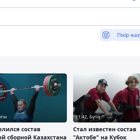
Пікір жаз
үгін
11:42, Бүгін
лился состав
Стал известен состав
й сборной Казахстана
"Актобе" на Кубок