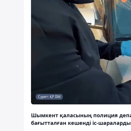
Сурет: ҚР ІІМ
Шымкент қаласының полиция депар
бағытталған кешенді іс-шараларды