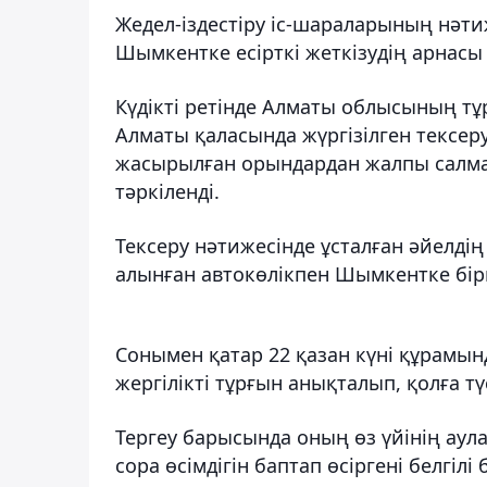
Жедел-іздестіру іс-шараларының нәтиж
Шымкентке есірткі жеткізудің арнасы
Күдікті ретінде Алматы облысының т
Алматы қаласында жүргізілген тексер
жасырылған орындардан жалпы салмағ
тәркіленді.
Тексеру нәтижесінде ұсталған әйелдің 
алынған автокөлікпен Шымкентке бірн
Сонымен қатар 22 қазан күні құрамында
жергілікті тұрғын анықталып, қолға түс
Тергеу барысында оның өз үйінің аула
сора өсімдігін баптап өсіргені белгілі