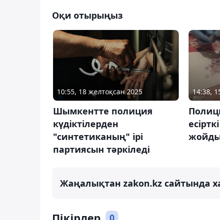
Оқи отырыңыз
10:55, 18 желтоқсан 2025
14:38, 
Шымкентте полиция
Полиц
күдіктілерден
есіртк
"синтетиканың" ірі
жойд
партиясын тәркіледі
Жаңалықтан zakon.kz сайтында х
Пікірлер
0