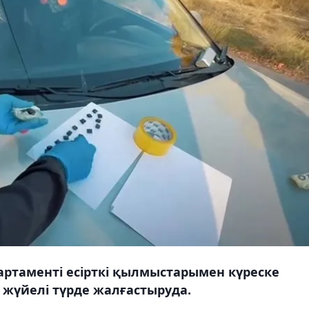
таменті есірткі қылмыстарымен күреске
 жүйелі түрде жалғастыруда.