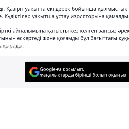
ді. Қазіргі уақытта екі дерек бойынша қылмыстық 
е. Күдіктілер уақытша ұстау изоляторына қамалды
ірткі айналымына қатысты кез келген заңсыз әре
ынын ескертеді және қоғамды бұл бағыттағы құқ
шақырады.
Google-ға қосылып,
жаңалықтарды бірінші болып оқыңыз