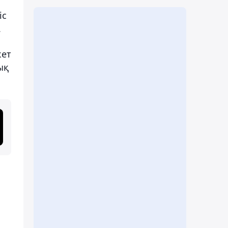
іс
.
кет
ық