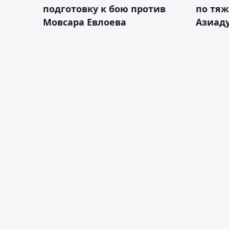
подготовку к бою против
по тяж
Мовсара Евлоева
Азиад