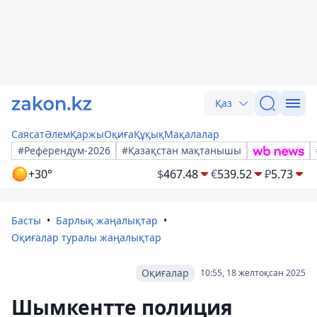
Қаз
Саясат
Әлем
Қаржы
Оқиға
Құқық
Мақалалар
#Референдум-2026
#Қазақстан мақтанышы
+30°
$
467.48
€
539.52
₽
5.73
Басты
Барлық жаңалықтар
Оқиғалар туралы жаңалықтар
Оқиғалар
10:55, 18 желтоқсан 2025
Шымкентте полиция