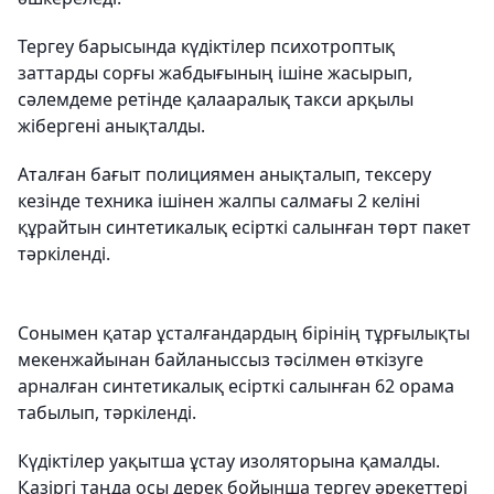
Тергеу барысында күдіктілер психотроптық
заттарды сорғы жабдығының ішіне жасырып,
сәлемдеме ретінде қалааралық такси арқылы
жібергені анықталды.
Аталған бағыт полициямен анықталып, тексеру
кезінде техника ішінен жалпы салмағы 2 келіні
құрайтын синтетикалық есірткі салынған төрт пакет
тәркіленді.
Сонымен қатар ұсталғандардың бірінің тұрғылықты
мекенжайынан байланыссыз тәсілмен өткізуге
арналған синтетикалық есірткі салынған 62 орама
табылып, тәркіленді.
Күдіктілер уақытша ұстау изоляторына қамалды.
Қазіргі таңда осы дерек бойынша тергеу әрекеттері