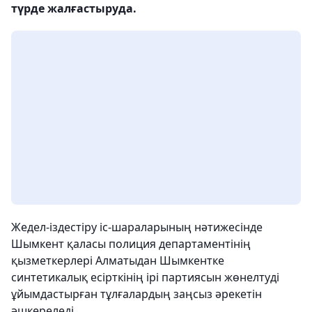
түрде жалғастыруда.
Жедел-іздестіру іс-шараларының нәтижесінде
Шымкент қаласы полиция департаментінің
қызметкерлері Алматыдан Шымкентке
синтетикалық есірткінің ірі партиясын жөнелтуді
ұйымдастырған тұлғалардың заңсыз әрекетін
әшкереледі.