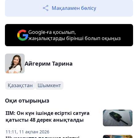
Мақаламен бөлісу
Google-ға қосылып,
жаңалықтарды бірінші болып оқыңыз
Айгерим Тарина
Қазақстан
Шымкент
Оқи отырыңыз
ІІМ: Он күн ішінде есірткі сатуға
қатысты 48 дерек анықталды
11:11, 11 ақпан 2026