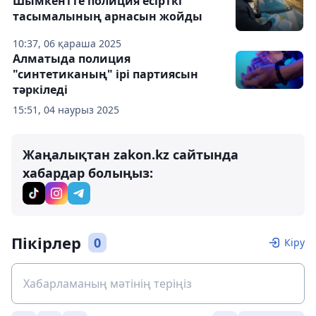
Шымкентте полиция есірткі
тасымалының арнасын жойды
10:37, 06 қараша 2025
Алматыда полиция
"синтетиканың" ірі партиясын
тәркіледі
15:51, 04 наурыз 2025
Жаңалықтан zakon.kz сайтында
хабардар болыңыз:
Пікірлер
0
Кіру