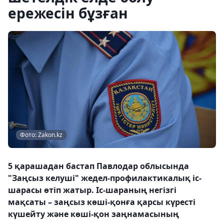
ережесін бұзған
Фото: Zakon.kz
5 қарашадан бастап Павлодар облысында
"Заңсыз келуші" жедел-профилактикалық іс-
шарасы өтіп жатыр. Іс-шараның негізгі
мақсаты – заңсыз көші-қонға қарсы күресті
күшейту және көші-қон заңнамасының