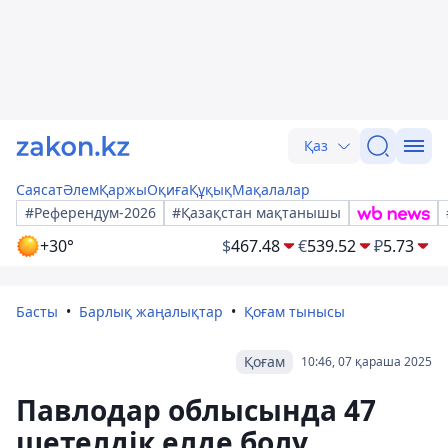
Қаз
Саясат
Әлем
Қаржы
Оқиға
Құқық
Мақалалар
#Референдум-2026
#Қазақстан мақтанышы
+30°
$
467.48
€
539.52
₽
5.73
Басты
Барлық жаңалықтар
Қоғам тынысы
Қоғам
10:46, 07 қараша 2025
Павлодар облысында 47
шетелдік елде болу