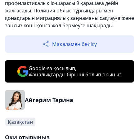
профилактикалық іс-шарасы 9 қарашаға дейін
жалғасады. Полиция облыс тұрғындары мен
қонақтарын миграциялық заңнаманы сақтауға және
заңсыз көші-қонға жол бермеуге шақырады.
Мақаламен бөлісу
Google-ға қосылып,
жаңалықтарды бірінші болып оқыңыз
Айгерим Тарина
Қазақстан
Оқи отырыңыз