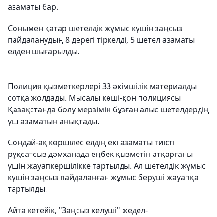
азаматы бар.
Сонымен қатар шетелдік жұмыс күшін заңсыз
пайдаланудың 8 дерегі тіркелді, 5 шетел азаматы
елден шығарылды.
Полиция қызметкерлері 33 әкімшілік материалды
сотқа жолдады. Мысалы көші-қон полициясы
Қазақстанда болу мерзімін бұзған алыс шетелдердің
үш азаматын анықтады.
Сондай-ақ көршілес елдің екі азаматы тиісті
рұқсатсыз дәмханада еңбек қызметін атқарғаны
үшін жауапкершілікке тартылды. Ал шетелдік жұмыс
күшін заңсыз пайдаланған жұмыс беруші жауапқа
тартылды.
Айта кетейік, "Заңсыз келуші" жедел-