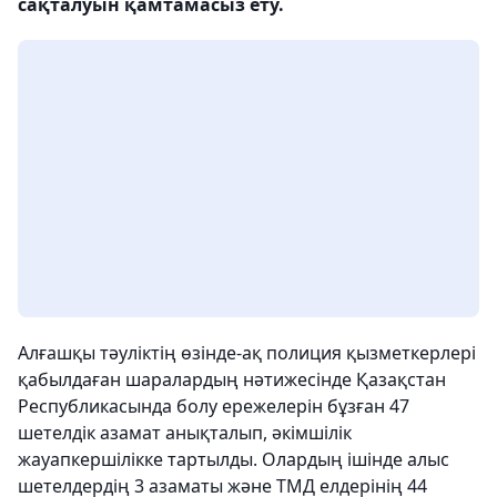
сақталуын қамтамасыз ету.
Алғашқы тәуліктің өзінде-ақ полиция қызметкерлері
қабылдаған шаралардың нәтижесінде Қазақстан
Республикасында болу ережелерін бұзған 47
шетелдік азамат анықталып, әкімшілік
жауапкершілікке тартылды. Олардың ішінде алыс
шетелдердің 3 азаматы және ТМД елдерінің 44