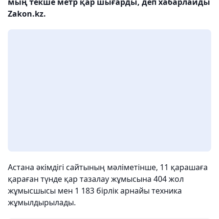
мың текше метр қар шығарды, деп хабарлайды
Zakon.kz.
Астана әкімдігі сайтының мәліметінше, 11 қарашаға
қараған түнде қар тазалау жұмысына 404 жол
жұмысшысы мен 1 183 бірлік арнайы техника
жұмылдырылады.