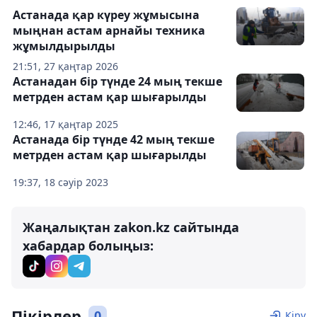
Астанада қар күреу жұмысына
мыңнан астам арнайы техника
жұмылдырылды
21:51, 27 қаңтар 2026
Астанадан бір түнде 24 мың текше
метрден астам қар шығарылды
12:46, 17 қаңтар 2025
Астанада бір түнде 42 мың текше
метрден астам қар шығарылды
19:37, 18 сәуір 2023
Жаңалықтан zakon.kz сайтында
хабардар болыңыз:
Пікірлер
0
Кіру