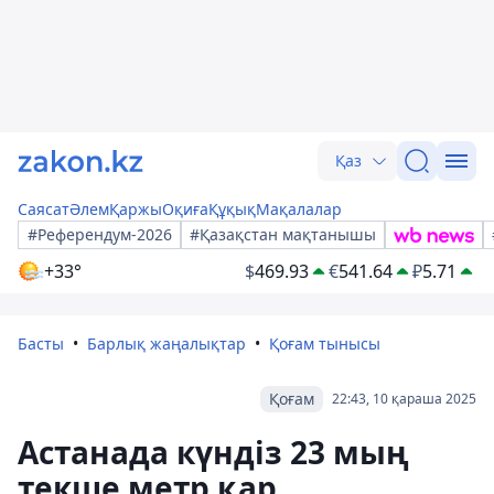
Қаз
Саясат
Әлем
Қаржы
Оқиға
Құқық
Мақалалар
#Референдум-2026
#Қазақстан мақтанышы
+33°
$
469.93
€
541.64
₽
5.71
Басты
Барлық жаңалықтар
Қоғам тынысы
Қоғам
22:43, 10 қараша 2025
Астанада күндіз 23 мың
текше метр қар