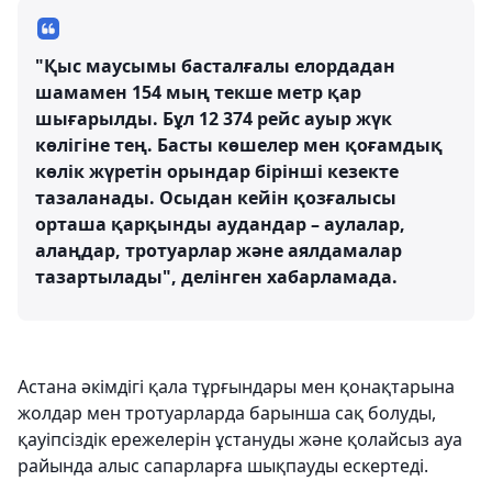
"Қыс маусымы басталғалы елордадан
шамамен 154 мың текше метр қар
шығарылды. Бұл 12 374 рейс ауыр жүк
көлігіне тең. Басты көшелер мен қоғамдық
көлік жүретін орындар бірінші кезекте
тазаланады. Осыдан кейін қозғалысы
орташа қарқынды аудандар – аулалар,
алаңдар, тротуарлар және аялдамалар
тазартылады", делінген хабарламада.
Астана әкімдігі қала тұрғындары мен қонақтарына
жолдар мен тротуарларда барынша сақ болуды,
қауіпсіздік ережелерін ұстануды және қолайсыз ауа
райында алыс сапарларға шықпауды ескертеді.