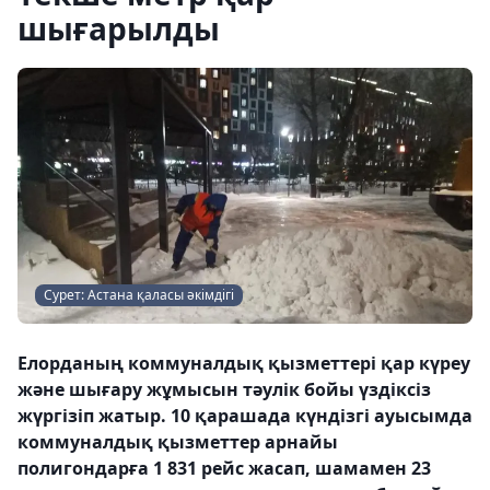
шығарылды
Сурет: Астана қаласы әкімдігі
Елорданың коммуналдық қызметтері қар күреу
және шығару жұмысын тәулік бойы үздіксіз
жүргізіп жатыр. 10 қарашада күндізгі ауысымда
коммуналдық қызметтер арнайы
полигондарға 1 831 рейс жасап, шамамен 23