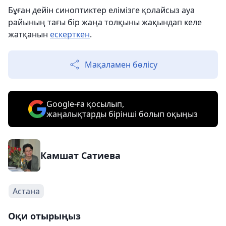
Бұған дейін синоптиктер елімізге қолайсыз ауа
райының тағы бір жаңа толқыны жақындап келе
жатқанын
ескерткен
.
Мақаламен бөлісу
Google-ға қосылып,
жаңалықтарды бірінші болып оқыңыз
Камшат Сатиева
Астана
Оқи отырыңыз