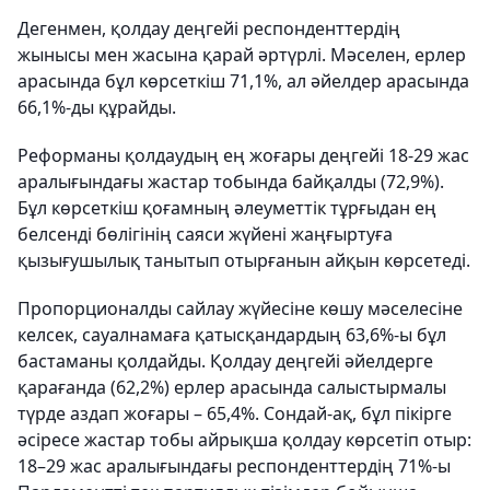
Дегенмен, қолдау деңгейі респонденттердің
жынысы мен жасына қарай әртүрлі. Мәселен, ерлер
арасында бұл көрсеткіш 71,1%, ал әйелдер арасында
66,1%-ды құрайды.
Реформаны қолдаудың ең жоғары деңгейі 18-29 жас
аралығындағы жастар тобында байқалды (72,9%).
Бұл көрсеткіш қоғамның әлеуметтік тұрғыдан ең
белсенді бөлігінің саяси жүйені жаңғыртуға
қызығушылық танытып отырғанын айқын көрсетеді.
Пропорционалды сайлау жүйесіне көшу мәселесіне
келсек, сауалнамаға қатысқандардың 63,6%-ы бұл
бастаманы қолдайды. Қолдау деңгейі әйелдерге
қарағанда (62,2%) ерлер арасында салыстырмалы
түрде аздап жоғары – 65,4%. Сондай-ақ, бұл пікірге
әсіресе жастар тобы айрықша қолдау көрсетіп отыр:
18–29 жас аралығындағы респонденттердің 71%-ы