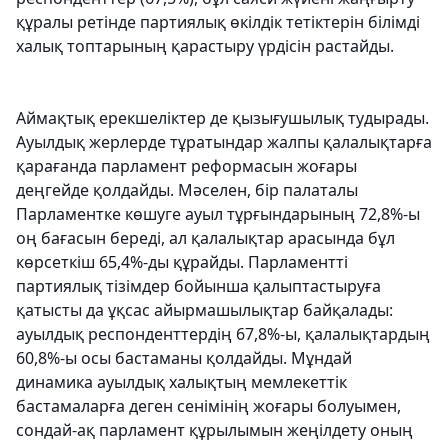
құралы ретінде партиялық өкілдік тетіктерін білімді
халық топтарының қарастыру үрдісін растайды.
Аймақтық ерекшеліктер де қызығушылық тудырады.
Ауылдық жерлерде тұратындар жалпы қалалықтарға
қарағанда парламент реформасын жоғары
деңгейде қолдайды. Мәселен, бір палаталы
Парламентке көшуге ауыл тұрғындарының 72,8%-ы
оң бағасын береді, ал қалалықтар арасында бұл
көрсеткіш 65,4%-ды құрайды. Парламентті
партиялық тізімдер бойынша қалыптастыруға
қатысты да ұқсас айырмашылықтар байқалады:
ауылдық респонденттердің 67,8%-ы, қалалықтардың
60,8%-ы осы бастаманы қолдайды. Мұндай
динамика ауылдық халықтың мемлекеттік
бастамаларға деген сенімінің жоғары болуымен,
сондай-ақ парламент құрылымын жеңілдету оның