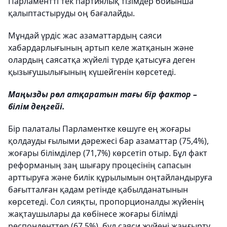
Парламентті тек партиялық тізімдер бойынша
қалыптастыруды оң бағалайды.
Мұндай үрдіс жас азаматтардың саяси
хабардарлығының артып келе жатқанын және
олардың саясатқа жүйелі түрде қатысуға деген
қызығушылығының күшейгенін көрсетеді.
Маңызды рөл атқаратын тағы бір фактор –
білім деңгейі.
Бір палаталы Парламентке көшуге ең жоғары
қолдауды ғылыми дәрежесі бар азаматтар (75,4%),
жоғары білімділер (71,7%) көрсетіп отыр. Бұл факт
реформаның заң шығару процесінің сапасын
арттыруға және билік құрылымын оңтайландыруға
бағытталған қадам ретінде қабылданатынын
көрсетеді. Сол сияқты, пропорционалды жүйенің
жақтаушылары да көбінесе жоғары білімді
респонденттер (67,5%), бұл саяси жүйені жаңғырту