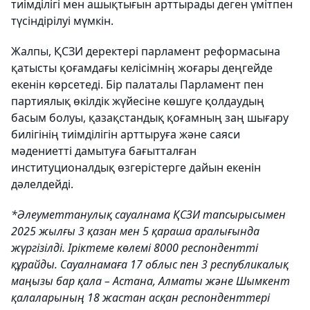
тиімділігі мен ашықтығын арттырады деген үмітпен
түсіндірілуі мүмкін.
Жалпы, ҚСЗИ деректері парламент реформасына
қатысты қоғамдағы келісімнің жоғары деңгейде
екенін көрсетеді. Бір палаталы Парламент пен
партиялық өкілдік жүйесіне көшуге қолдаудың
басым болуы, қазақстандық қоғамның заң шығару
билігінің тиімділігін арттыруға және саяси
мәдениетті дамытуға бағытталған
институционалдық өзгерістерге дайын екенін
дәлелдейді.
*Әлеуметтанулық сауалнама ҚСЗИ тапсырысымен
2025 жылғы 3 қазан мен 5 қараша аралығында
жүргізілді. Іріктеме көлемі 8000 респондентті
құрайды. Сауалнамаға 17 облыс пен 3 республикалық
маңызы бар қала – Астана, Алматы және Шымкент
қалаларының 18 жастан асқан респонденттері