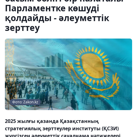
Парламентке көшуді
қолдайды - әлеуметтік
зерттеу
Фото: Zakon.kz
2025 жылғы қазанда Қазақстанның
стратегиялық зерттеулер институты (ҚСЗИ)
жүргізген әлеуметтік сауалнама нәтижелері