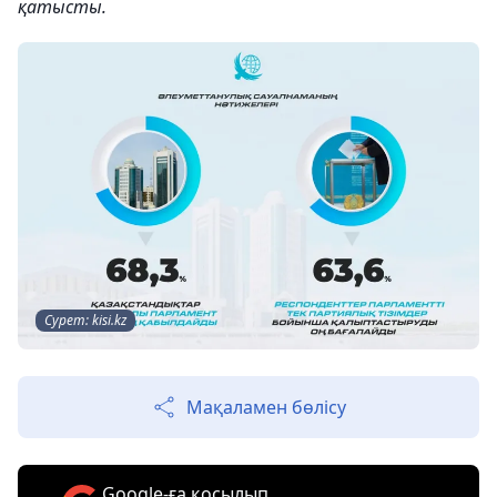
қатысты.
Сурет: kisi.kz
Мақаламен бөлісу
Google-ға қосылып,