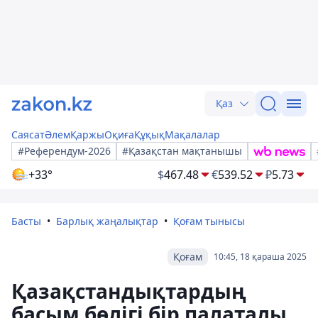
Қаз
Саясат
Әлем
Қаржы
Оқиға
Құқық
Мақалалар
#Референдум-2026
#Қазақстан мақтанышы
+33°
$
467.48
€
539.52
₽
5.73
Басты
Барлық жаңалықтар
Қоғам тынысы
Қоғам
10:45, 18 қараша 2025
Қазақстандықтардың
басым бөлігі бір палаталы