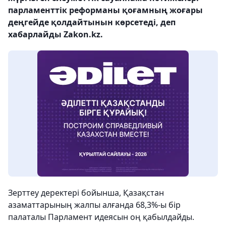
парламенттік реформаны қоғамның жоғары
деңгейде қолдайтынын көрсетеді, деп
хабарлайды Zakon.kz.
Зерттеу деректері бойынша, Қазақстан
азаматтарының жалпы алғанда 68,3%-ы бір
палаталы Парламент идеясын оң қабылдайды.