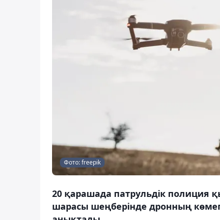
Фото: freepik
20 қарашада патрульдік полиция қы
шарасы шеңберінде дронның көмегі
анықтады.