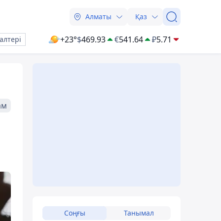
Алматы
Қаз
+23°
$
469.93
€
541.64
₽
5.71
алтері
ам
Соңғы
Танымал