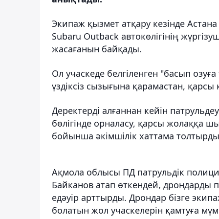
Экипаж қызмет атқару кезінде Астан
Subaru Outback автокөлігінің жүргізу
жасағанын байқады.
Ол учаскеде белгіленген "басып озуғ
үздіксіз сызығына қарамастан, қарсы
Деректерді алғаннан кейін патрульдеу
бөлігінде орналасу, қарсы жолаққа ш
бойынша әкімшілік хаттама толтырды
Ақмола облысы ПД патрульдік полиц
Байканов атап өткендей, дрондарды п
едәуір арттырды. Дрондар бізге эки
болатын жол учаскелерін қамтуға мүмк