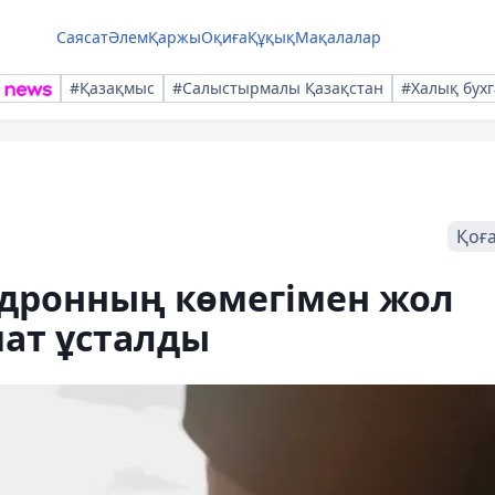
Саясат
Әлем
Қаржы
Оқиға
Құқық
Мақалалар
#Қазақмыс
#Салыстырмалы Қазақстан
#Халық бухг
Қоғ
дронның көмегімен жол
мат ұсталды