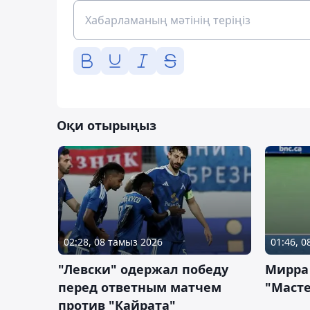
Оқи отырыңыз
02:28, 08 тамыз 2026
01:46, 
"Левски" одержал победу
Мирра
перед ответным матчем
"Масте
против "Кайрата"