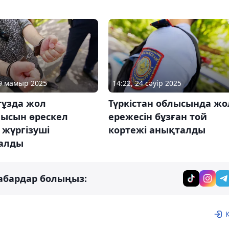
29 мамыр 2025
14:22, 24 сәуір 2025
тұзда жол
Түркістан облысында жо
лысын өрескел
ережесін бұзған той
 жүргізуші
кортежі анықталды
алды
абардар болыңыз: