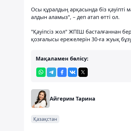
Осы құралдың арқасында біз қауіпті 
алдын аламыз", – деп атап өтті ол.
"Қауіпсіз жол" ЖПІШ басталғаннан бе
қозғалысы ережелерін 30-ға жуық бұ
Мақаламен бөлісу:
Айгерим Тарина
Қазақстан