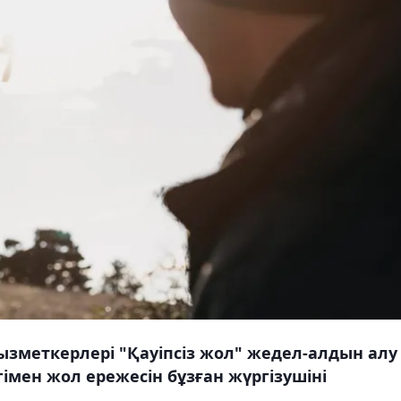
зметкерлері "Қауіпсіз жол" жедел-алдын алу 
мен жол ережесін бұзған жүргізушіні