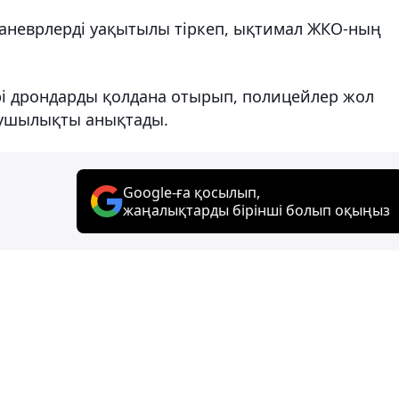
маневрлерді уақытылы тіркеп, ықтимал ЖКО-ның
рі дрондарды қолдана отырып, полицейлер жол
зушылықты анықтады.
Google-ға қосылып,
жаңалықтарды бірінші болып оқыңыз