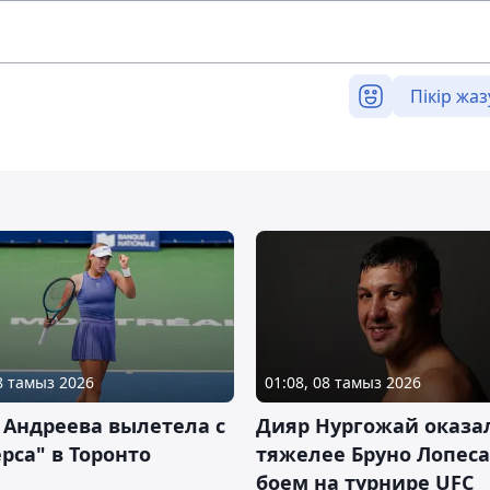
Пікір жаз
08 тамыз 2026
01:08, 08 тамыз 2026
 Андреева вылетела с
Дияр Нургожай оказа
рса" в Торонто
тяжелее Бруно Лопеса
боем на турнире UFC