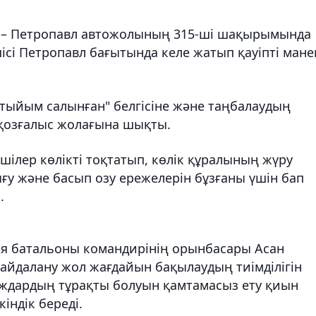
а – Петропавл автожолының 315-ші шақырымында
шісі Петропавл бағытында келе жатып қауіпті мане
а тыйым салынған" белгісіне және таңбалаудың
 қозғалыс жолағына шықты.
шілер көлікті тоқтатып, көлік құралының жүру
ығу және басып озу ережелерін бұзғаны үшін бап
.
ия батальоны командирінің орынбасары Асан
айдалану жол жағдайын бақылаудың тиімділігін
паждардың тұрақты болуын қамтамасыз ету қиын
індік береді.