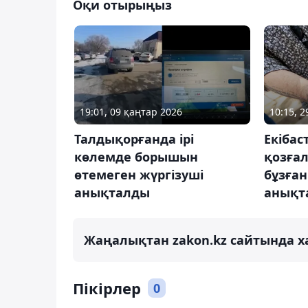
Оқи отырыңыз
19:01, 09 қаңтар 2026
10:15, 
Талдықорғанда ірі
Екібас
көлемде борышын
қозға
өтемеген жүргізуші
бұзған
анықталды
анықт
Жаңалықтан zakon.kz сайтында х
Пікірлер
0