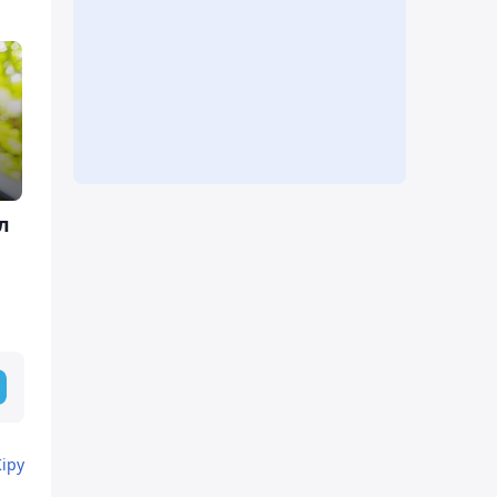
л
Кіру