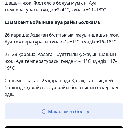
шашын жоқ. Жел әлсіз болуы мүмкін. Ауа
температурасы түнде +2–4°С, күндіз +11–13°С.
Шымкент бойынша ауа райы болжамы
26 қараша: Аздаған бұлттылық, жауын-шашын жоқ.
Ауа температурасы түнде -1–+1°С, күндіз +16–18°С.
27–28 қараша: Аздаған бұлттылық, жауын-шашын
жоқ. Ауа температурасы түнде -1–+1°С, күндіз +17–
19°С.
Сонымен қатар, 25 қарашада Қазақстанның кей
бөлігінде қолайсыз ауа райы болатынын ескерткен
едік.
Мақаламен бөлісу