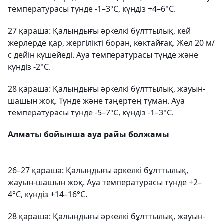
температурасы түнде -1–3°С, күндіз +4–6°С.
27 қараша: Қалыңдығы әркелкі бұлттылық, кей
жерлерде қар, жергілікті боран, көктайғақ. Жел 20 м/
с дейін күшейеді. Ауа температурасы түнде және
күндіз -2°С.
28 қараша: Қалыңдығы әркелкі бұлттылық, жауын-
шашын жоқ. Түнде және таңертең тұман. Ауа
температурасы түнде -5–7°С, күндіз -1–3°С.
Алматы бойынша ауа райы болжамы
26–27 қараша: Қалыңдығы әркелкі бұлттылық,
жауын-шашын жоқ. Ауа температурасы түнде +2–
4°С, күндіз +14–16°С.
28 қараша: Қалыңдығы әркелкі бұлттылық, жауын-