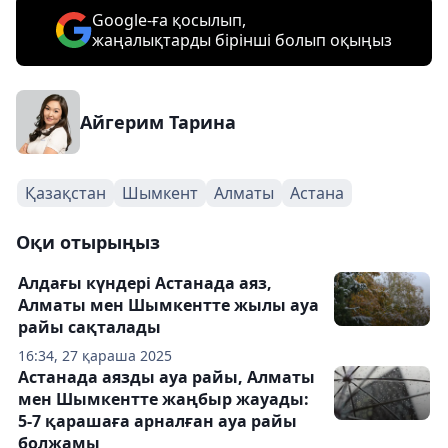
Google-ға қосылып,
жаңалықтарды бірінші болып оқыңыз
Айгерим Тарина
Қазақстан
Шымкент
Алматы
Астана
Оқи отырыңыз
Алдағы күндері Астанада аяз,
Алматы мен Шымкентте жылы ауа
райы сақталады
16:34, 27 қараша 2025
Астанада аязды ауа райы, Алматы
мен Шымкентте жаңбыр жауады:
5-7 қарашаға арналған ауа райы
болжамы