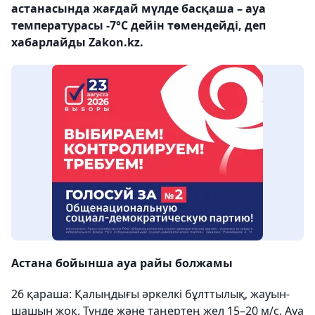
астанасында жағдай мүлде басқаша – ауа
температурасы -7°С дейін төмендейді, деп
хабарлайды Zakon.kz.
Астана бойынша ауа райы болжамы
26 қараша: Қалыңдығы әркелкі бұлттылық, жауын-
шашын жоқ. Түнде және таңертең жел 15–20 м/с. Ауа