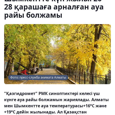
28 қарашаға арналған ауа
райы болжамы
Фото: пресс-служба акимата Алматы
"Қазгидромет" РМК синоптиктері келесі үш
күнге ауа райы болжамын жариялады. Алматы
мен Шымкентте ауа температурасы+16°С және
+19°С дейін жылынады. Ал Қазақстан