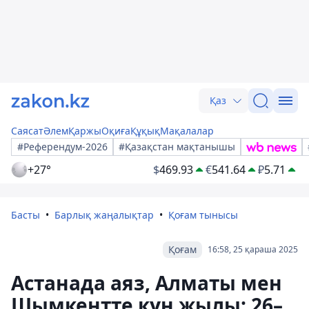
Қаз
Саясат
Әлем
Қаржы
Оқиға
Құқық
Мақалалар
#Референдум-2026
#Қазақстан мақтанышы
+27°
$
469.93
€
541.64
₽
5.71
Басты
Барлық жаңалықтар
Қоғам тынысы
Қоғам
16:58, 25 қараша 2025
Астанада аяз, Алматы мен
Шымкентте күн жылы: 26–