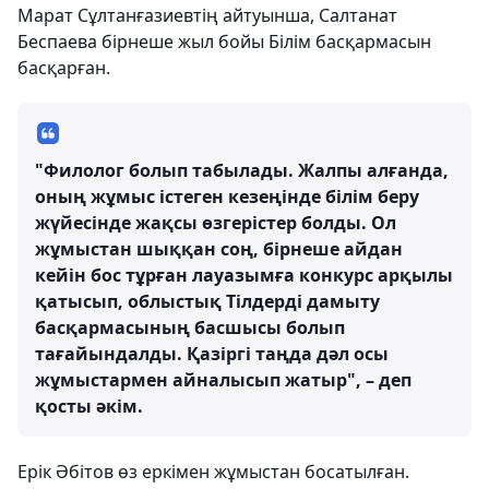
Марат Сұлтанғазиевтің айтуынша, Салтанат
Беспаева бірнеше жыл бойы Білім басқармасын
басқарған.
"Филолог болып табылады. Жалпы алғанда,
оның жұмыс істеген кезеңінде білім беру
жүйесінде жақсы өзгерістер болды. Ол
жұмыстан шыққан соң, бірнеше айдан
кейін бос тұрған лауазымға конкурс арқылы
қатысып, облыстық Тілдерді дамыту
басқармасының басшысы болып
тағайындалды. Қазіргі таңда дәл осы
жұмыстармен айналысып жатыр", – деп
қосты әкім.
Ерік Әбітов өз еркімен жұмыстан босатылған.