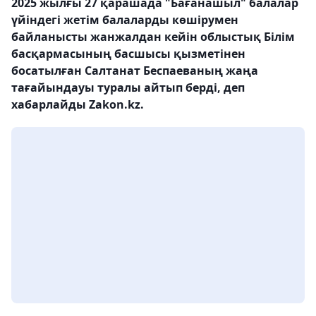
2025 жылғы 27 қарашада "Бағанашыл" балалар
үйіндегі жетім балаларды көшірумен
байланысты жанжалдан кейін облыстық Білім
басқармасының басшысы қызметінен
босатылған Салтанат Беспаеваның жаңа
тағайындауы туралы айтып берді, деп
хабарлайды Zakon.kz.