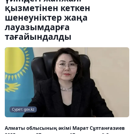
қызметінен кеткен
шенеуніктер жаңа
лауазымдарға
тағайындалды
Сурет: gov.kz
Алматы облысының әкімі Марат Сұлтанғазиев