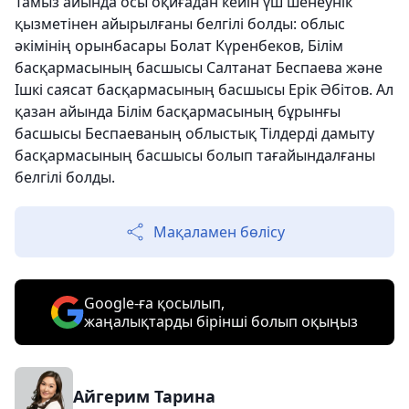
Тамыз айында осы оқиғадан кейін үш шенеунік
қызметінен айырылғаны белгілі болды: облыс
әкімінің орынбасары Болат Күренбеков, Білім
басқармасының басшысы Салтанат Беспаева және
Ішкі саясат басқармасының басшысы Ерік Әбітов. Ал
қазан айында Білім басқармасының бұрынғы
басшысы Беспаеваның облыстық Тілдерді дамыту
басқармасының басшысы болып тағайындалғаны
белгілі болды.
Мақаламен бөлісу
Google-ға қосылып,
жаңалықтарды бірінші болып оқыңыз
Айгерим Тарина