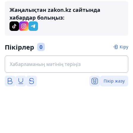
Жаңалықтан zakon.kz сайтында
хабардар болыңыз:
Пікірлер
0
Кіру
Пікір жазу