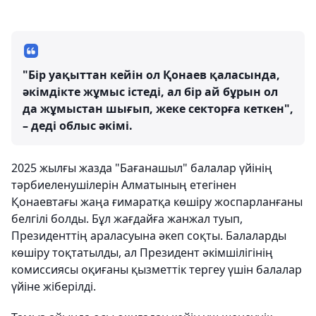
"Бір уақыттан кейін ол Қонаев қаласында,
әкімдікте жұмыс істеді, ал бір ай бұрын ол
да жұмыстан шығып, жеке секторға кеткен",
– деді облыс әкімі.
2025 жылғы жазда "Бағанашыл" балалар үйінің
тәрбиеленушілерін Алматының етегінен
Қонаевтағы жаңа ғимаратқа көшіру жоспарланғаны
белгілі болды. Бұл жағдайға жанжал туып,
Президенттің араласуына әкеп соқты. Балаларды
көшіру тоқтатылды, ал Президент әкімшілігінің
комиссиясы оқиғаны қызметтік тергеу үшін балалар
үйіне жіберілді.