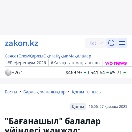
Қаз
Саясат
Әлем
Қаржы
Оқиға
Құқық
Мақалалар
#Референдум-2026
#Қазақстан мақтанышы
+26°
$
469.93
€
541.64
₽
5.71
Басты
Барлық жаңалықтар
Қоғам тынысы
Қоғам
16:06, 27 қараша 2025
"Бағанашыл" балалар
үйіндегі жанжал: