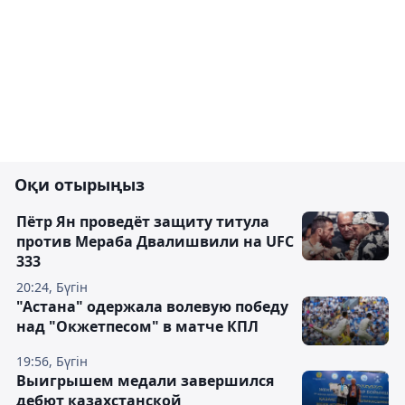
Оқи отырыңыз
Пётр Ян проведёт защиту титула
против Мераба Двалишвили на UFC
333
20:24, Бүгін
"Астана" одержала волевую победу
над "Окжетпесом" в матче КПЛ
19:56, Бүгін
Выигрышем медали завершился
дебют казахстанской