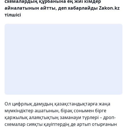
схемалардың құрбанына ең жиі кімдер
айналатынын айтты, деп хабарлайды Zakon.kz
тілшісі
Ол цифрлық дамудың қазақстандықтарға жаңа
мүмкіндіктер ашатынын, бірақ сонымен бірге
қаржылық алаяқтықтың заманауи түрлері – дроп-
схемалар сияқты қауіптердің де артып отырғанын