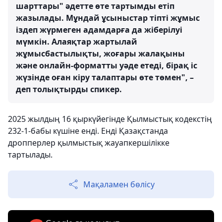
шарттары" әдетте өте тартымды етіп
жазылады. Мұндай ұсыныстар тіпті жұмыс
іздеп жүрмеген адамдарға да жіберілуі
мүмкін. Алаяқтар жартылай
жұмысбастылықты, жоғары жалақыны
және онлайн-форматты уәде етеді, бірақ іс
жүзінде оған кіру талаптары өте төмен", –
деп толықтырды спикер.
2025 жылдың 16 қыркүйегінде Қылмыстық кодекстің
232-1-бабы күшіне енді. Енді Қазақстанда
дропперлер қылмыстық жауапкершілікке
тартылады.
Мақаламен бөлісу