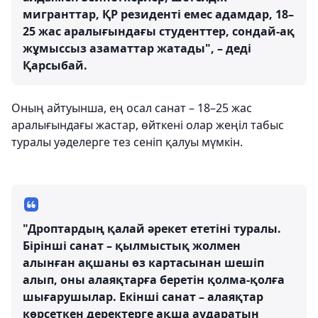
мигранттар, ҚР резиденті емес адамдар, 18–
25 жас аралығындағы студенттер, сондай-ақ
жұмыссыз азаматтар жатады", – деді
Қарсыбай.
Оның айтуынша, ең осал санат – 18–25 жас
аралығындағы жастар, өйткені олар жеңіл табыс
туралы уәделерге тез сеніп қалуы мүмкін.
"Дроптардың қалай әрекет ететіні туралы.
Бірінші санат – қылмыстық жолмен
алынған ақшаны өз картасынан шешіп
алып, оны алаяқтарға беретін қолма-қолға
шығарушылар. Екінші санат – алаяқтар
көрсеткен деректерге ақша аударатын