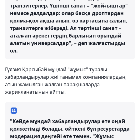
транзитерлер. Үшінші санат – "жойғыштар"
немесе делдалдар: олар басқа дроптардан
қолма-қол ақша алып, өз картасына салып,
транзитерге жібереді. Ал төртінші санат –
аталған әрекеттердің барлығын орындай
алатын универсалдар", – деп жалғастырды
ол.
Гүлзия Қарсыбай мұндай "жұмыс" туралы
хабарландырулар жиі танымал компаниялардың
атын жамылған жалған парақшаларда
жарияланатынын айтты.
"Кейде мұндай хабарландырулар өте оңай
қолжетімді болады, өйткені бұл ресурстарда
модерация деңгейі өте төмен. "Жұмыс