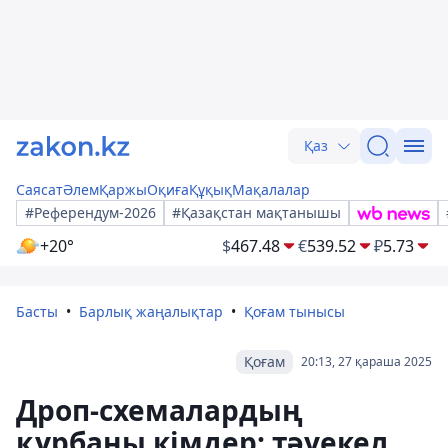
Қаз
Саясат
Әлем
Қаржы
Оқиға
Құқық
Мақалалар
#Референдум-2026
#Қазақстан мақтанышы
+20°
$
467.48
€
539.52
₽
5.73
Басты
Барлық жаңалықтар
Қоғам тынысы
Қоғам
20:13, 27 қараша 2025
Дроп-схемалардың
құрбаны кімдер: тәуекел