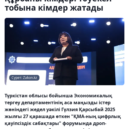
тобына кімдер жатады
Сурет: Zakon.kz
Түркістан облысы бойынша Экономикалық
тергеу департаментінің аса маңызды істер
жөніндегі жедел уәкілі Гүлзия Қарсыбай 2025
жылғы 27 қарашада өткен "ҚМА-ның цифрлық
қауіпсіздік сабақтары" форумында дроп-