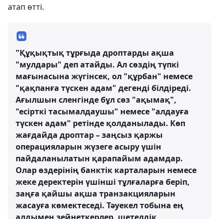
атап өтті.
"Құқықтық тұрғыда дроптарды ақша
"мулдары" деп атайды. Ал сөздің түпкі
мағынасына жүгінсек, ол "құрбан" немесе
"қақпанға түскен адам" дегенді білдіреді.
Ағылшын сленгінде бұл сөз "ақымақ",
"есірткі тасымалдаушы" немесе "алдауға
түскен адам" ретінде қолданылады. Көп
жағдайда дроптар – заңсыз қаржы
операцияларын жүзеге асыру үшін
пайдаланылатын қарапайым адамдар.
Олар өздерінің банктік карталарын немесе
жеке деректерін үшінші тұлғаларға беріп,
заңға қайшы ақша транзакцияларын
жасауға көмектеседі. Тәуекел тобына ең
алдымен зейнеткерлер, шетелдік