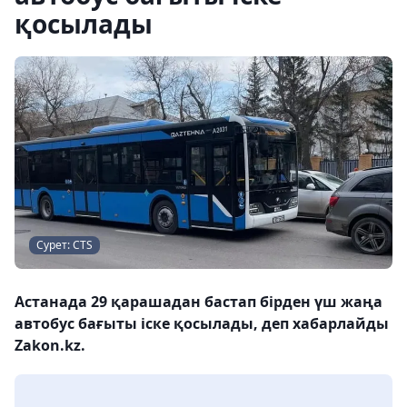
қосылады
Сурет: CTS
Астанада 29 қарашадан бастап бірден үш жаңа
автобус бағыты іске қосылады, деп хабарлайды
Zakon.kz.