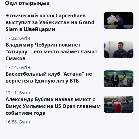
Оқи отырыңыз
Этнический казах Сарсенбаев
выступит за Узбекистан на Grand
Slam в Швейцарии
17:32, Бүгін
Владимир Чебурин покинет
"Атырау" - его место займёт Самат
Смаков
17:14, Бүгін
Баскетбольный клуб "Астана" не
вернётся в Единую лигу ВТБ
17:11, Бүгін
Александр Бублик назвал микст с
Винус Уильямс на US Open главным
событием года
16:56, Бүгін