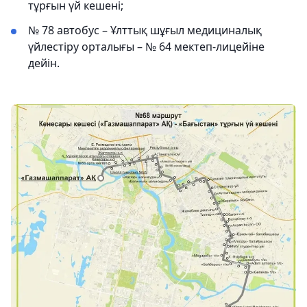
тұрғын үй кешені;
№ 78 автобус – Ұлттық шұғыл медициналық
үйлестіру орталығы – № 64 мектеп-лицейіне
дейін.