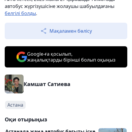
автобус жүргізушісіне жолаушы шабуылдағаны
белгілі болды
.
Мақаламен бөлісу
Google-ға қосылып,
жаңалықтарды бірінші болып оқыңыз
Камшат Сатиева
Астана
Оқи отырыңыз
Астанада жаңа автобус бағыты іске