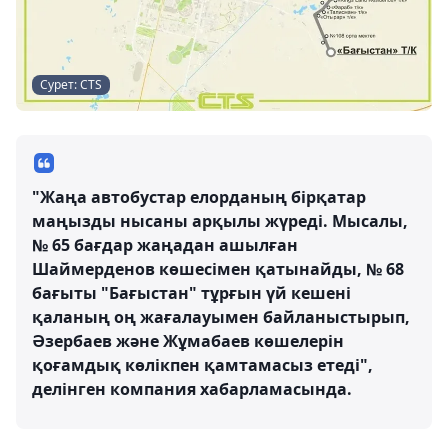
Сурет: CTS
"Жаңа автобустар елорданың бірқатар
маңызды нысаны арқылы жүреді. Мысалы,
№ 65 бағдар жаңадан ашылған
Шаймерденов көшесімен қатынайды, № 68
бағыты "Бағыстан" тұрғын үй кешені
қаланың оң жағалауымен байланыстырып,
Әзербаев және Жұмабаев көшелерін
қоғамдық көлікпен қамтамасыз етеді",
делінген компания хабарламасында.