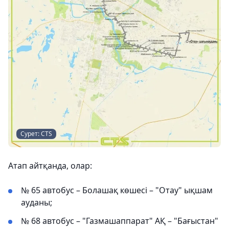
Сурет: CTS
Атап айтқанда, олар:
№ 65 автобус – Болашақ көшесі – "Отау" ықшам
ауданы;
№ 68 автобус – "Газмашаппарат" АҚ – "Бағыстан"