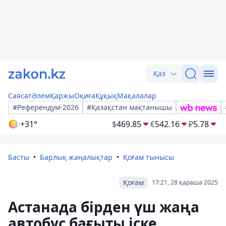
Қаз
Саясат
Әлем
Қаржы
Оқиға
Құқық
Мақалалар
#Референдум-2026
#Қазақстан мақтанышы
+31°
$
469.85
€
542.16
₽
5.78
Басты
Барлық жаңалықтар
Қоғам тынысы
Қоғам
17:21, 28 қараша 2025
Астанада бірден үш жаңа
автобус бағыты іске