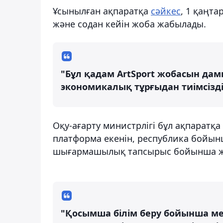
Ұсынылған ақпаратқа
сәйкес
, 1 қаңт
және содан кейін жоба жабылады.
"Бұл қадам ArtSport жобасын да
экономикалық тұрғыдан тиімсізді
Оқу-ағарту министрлігі бұл ақпаратқ
платформа екенін, республика бойын
шығармашылық тапсырыс бойынша жұм
"Қосымша білім беру бойынша м