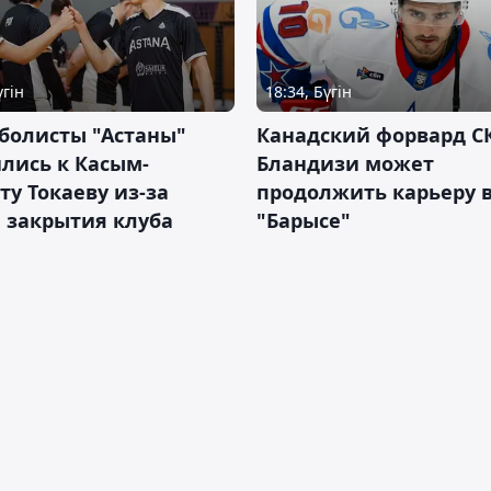
үгін
18:34, Бүгін
болисты "Астаны"
Канадский форвард С
лись к Касым-
Бландизи может
у Токаеву из-за
продолжить карьеру 
 закрытия клуба
"Барысе"