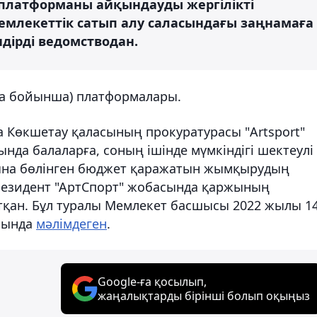
і платформаны айқындауды жергілікті
млекеттік сатып алу саласындағы заңнамаға
ндірді ведомстводан.
ана бойынша) платформалары.
а Көкшетау қаласының прокуратурасы "Artsport"
нда балаларға, соның ішінде мүмкіндігі шектеулі
рына бөлінген бюджет қаражатын жымқырудың
резидент "АртСпорт" жобасында қаржының
ан. Бұл туралы Мемлекет басшысы 2022 жылы 1
ысында
мәлімдеген
.
Google-ға қосылып,
жаңалықтарды бірінші болып оқыңыз