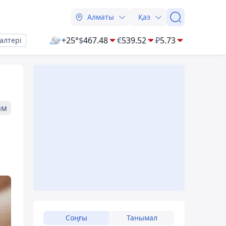
Алматы
Қаз
+25°
$
467.48
€
539.52
₽
5.73
алтері
ам
Соңғы
Танымал