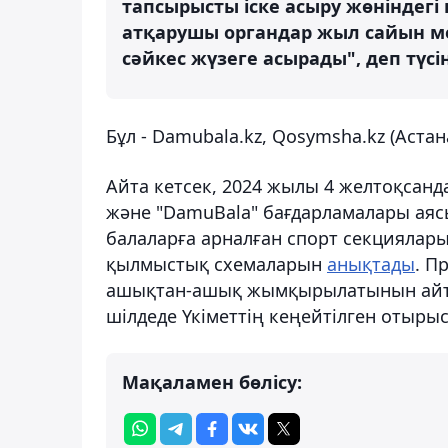
тапсырысты іске асыру жөніндег
атқарушы органдар жыл сайын ме
сәйкес жүзеге асырады", деп түсі
Бұл - Damubala.kz, Qosymsha.kz (Аст
Айта кетсек, 2024 жылы 4 желтоқсанд
және "DamuBala" бағдарламалары аясы
балаларға арналған спорт секцияла
қылмыстық схемаларын
анықтады
. П
ашықтан-ашық жымқырылатынын айтқ
шілдеде Үкіметтің кеңейтілген отыр
Мақаламен бөлісу: