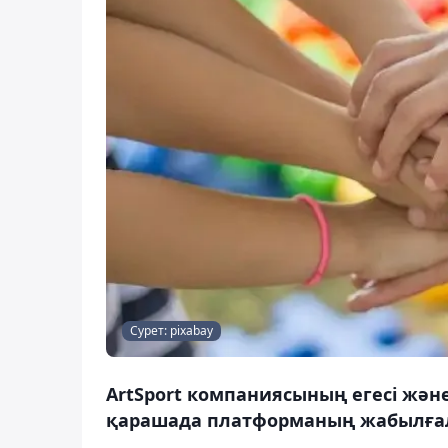
Сурет: pixabay
ArtSport компаниясының егесі және
қарашада платформаның жабылғалы