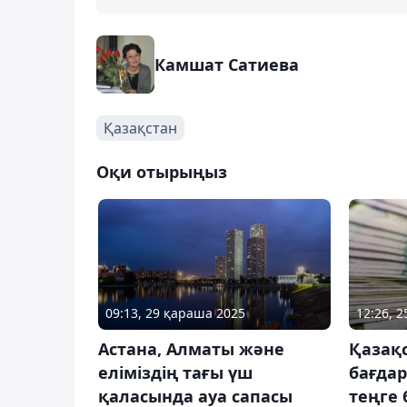
Камшат Сатиева
Қазақстан
Оқи отырыңыз
09:13, 29 қараша 2025
12:26, 
Астана, Алматы және
Қазақс
еліміздің тағы үш
бағдар
қаласында ауа сапасы
теңге 