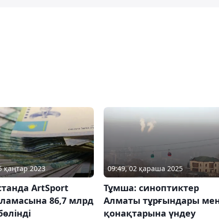
25 қаңтар 2023
09:49, 02 қараша 2025
танда ArtSport
Тұмша: синоптиктер
ламасына 86,7 млрд
Алматы тұрғындары ме
бөлінді
қонақтарына үндеу