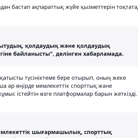
ардан бастап ақпараттық жүйе қызметтерін тоқтат
мытудың, қолдаудың және қолдаудың
гіне байланысты", делінген хабарламада.
а қатысты түсініктеме бере отырып, оның жеке
ша әр өңірде мемлекеттік спорттық және
ыс істейтін өзге платформалар барын жеткізді.
емлекеттік шығармашылық, спорттық