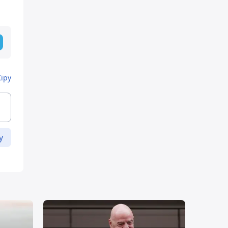
Кіру
у