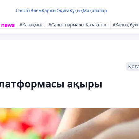
Саясат
Әлем
Қаржы
Оқиға
Құқық
Мақалалар
#Қазақмыс
#Салыстырмалы Қазақстан
#Халық бухг
Қоғ
платформасы ақыры