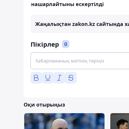
нашарлайтыны ескертілді
Жаңалықтан zakon.kz сайтында х
Пікірлер
0
Оқи отырыңыз