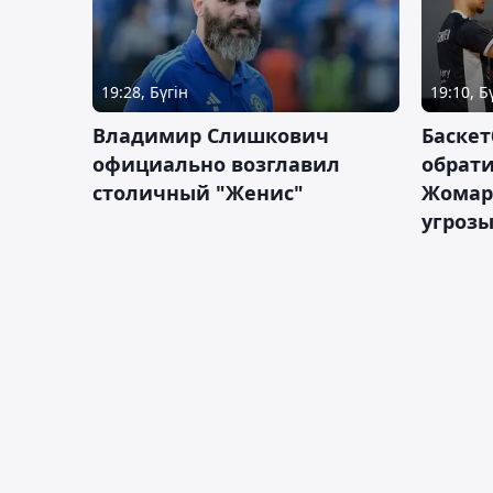
19:28, Бүгін
19:10, Б
Владимир Слишкович
Баскет
официально возглавил
обрати
столичный "Женис"
Жомарт
угрозы