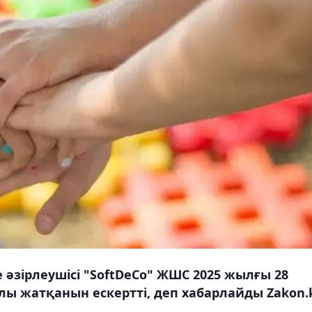
 әзірлеушісі "SoftDeCo" ЖШС 2025 жылғы 28
 жатқанын ескертті, деп хабарлайды Zakon.k