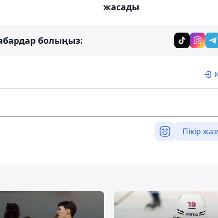
жасады
абардар болыңыз:
Пікір жаз