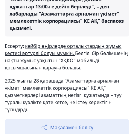
құжаттар 13:00-ге дейін беріледі", – деп
хабарлады "Азаматтарға арналған үкімет"
мемлекеттік корпорациясы" КЕ АҚ" баспасөз
қызметі.
Ескерту:
кейбір өңірлерде орталықтардың жұмыс
кестесі әртүрлі болуы мүмкін.
Белгілі бір бөлімшенің
нақты жұмыс уақытын "ХҚКО" мобильді
қосымшасынан қарауға болады.
2025 жылғы 28 қарашада "Азаматтарға арналған
үкімет" мемлекеттік корпорациясы" КЕ АҚ"
қызметкерлері азаматтың негізгі құжатында – туу
туралы куәлікте қате кетсе, не істеу керектігін
түсіндірді.
Мақаламен бөлісу