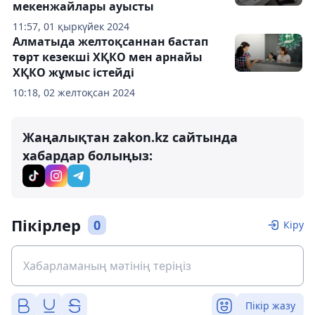
мекенжайлары ауысты
11:57, 01 қыркүйек 2024
Алматыда желтоқсаннан бастап
төрт кезекші ХҚКО мен арнайы
ХҚКО жұмыс істейді
10:18, 02 желтоқсан 2024
Жаңалықтан zakon.kz сайтында
хабардар болыңыз:
Пікірлер
0
Кіру
Пікір жазу