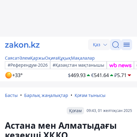
Қаз
Саясат
Әлем
Қаржы
Оқиға
Құқық
Мақалалар
#Референдум-2026
#Қазақстан мақтанышы
+33°
$
469.93
€
541.64
₽
5.71
Басты
Барлық жаңалықтар
Қоғам тынысы
Қоғам
09:43, 01 желтоқсан 2025
Астана мен Алматыдағы
кезекші ХҚКО