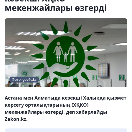
мекенжайлары өзгерді
Фото: gov4c.kz
Астана мен Алматыда кезекші Халыққа қызмет
көрсету орталықтарының (ХҚКО)
мекенжайлары өзгерді, деп хабарлайды
Zakon.kz.