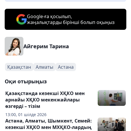
Google-ға қосылып,
жаңалықтарды бірінші болып оқыңыз
Айгерим Тарина
Қазақстан
Алматы
Астана
Оқи отырыңыз
Қазақстанда кезекші ХҚКО мен
арнайы ХҚКО мекенжайлары
өзгерді – тізім
13:00, 01 шілде 2026
Астана, Алматы, Шымкент, Семей:
кезекші ХҚКО мен МХҚКО-лардың