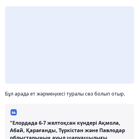
Бұл арада ет жәрмеңкесі туралы сөз болып отыр.
"Елордада 6-7 желтоқсан күндері Ақмола,
Абай, Қарағанды, Түркістан және Павлодар
облыстарының ауыл шаруашылығы