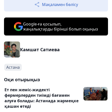
Мақаламен бөлісу
Google-ға қосылып,
жаңалықтарды бірінші болып оқыңыз
Камшат Сатиева
Астана
Оқи отырыңыз
Ет пен жеміс-жидекті
фермерлерден тиімді бағамен
алуға болады: Астанада жәрмеңке
қашан өтеді