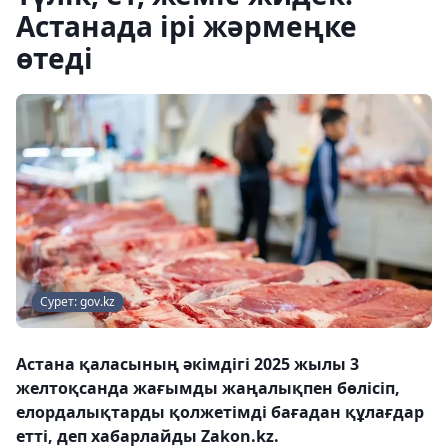
Астанада ірі жәрмеңке
өтеді
Сурет: gov.kz
Астана қаласының әкімдігі 2025 жылы 3
желтоқсанда жағымды жаңалықпен бөлісіп,
елордалықтарды қолжетімді бағадан құлағдар
етті, деп хабарлайды Zakon.kz.