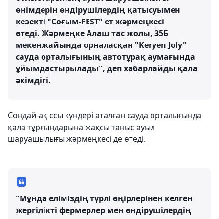
өнімдерін өндірушілердің қатысуымен
кезекті "Соғым-FEST" ет жәрмеңкесі
өтеді. Жәрмеңке Алаш тас жолы, 35Б
мекенжайында орналасқан "Keryen Joly"
сауда орталығының автотұрақ аумағында
ұйымдастырылады", деп хабарлайды қала
әкімдігі.
Сондай-ақ ссы күндері аталған сауда орталығында
қала тұрғындарына жақсы таныс ауыл
шаруашылығы жәрмеңкесі де өтеді.
"Мұнда еліміздің түрлі өңірлерінен келген
жергілікті фермерлер мен өндірушілердің