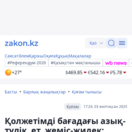
Қаз
Саясат
Әлем
Қаржы
Оқиға
Құқық
Мақалалар
#Референдум-2026
#Қазақстан мақтанышы
+27°
$
469.85
€
542.16
₽
5.78
Басты
Барлық жаңалықтар
Қоғам тынысы
Қоғам
17:24, 03 желтоқсан 2025
Қолжетімді бағадағы азық-
түлік, ет, жеміс-жидек: