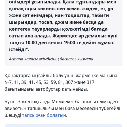
өнімдері ұсынылады. Қала тұрғындары мен
қонақтары көкөніс пен жеміс-жидек, ет, ұн
және сүт өнімдері, нан-тоқаштар, табиғи
шырындар, тосап, джем және басқа да
көптеген тауарларды қолжетімді бағада
сатып ала алады. Жәрмеңке әр демалыс күні
таңғы 10:00-ден кешкі 19:00-ге дейін жұмыс
істейді".
Астана қаласы әкімдігінің баспасөз қызметі
Қонақтарға ыңғайлы болу үшін жәрмеңке маңына
№7, 11, 39, 41, 45, 53, 59, 81, 307 және 317
бағытындағы автобустар қатынайды.
Бүгін, 3 желтоқсанда Мемлекет басшысы еліміздегі
авиаотын тапшылығы мен баға мәселесін түбегейлі
шешуді
тапсырған болатын
.