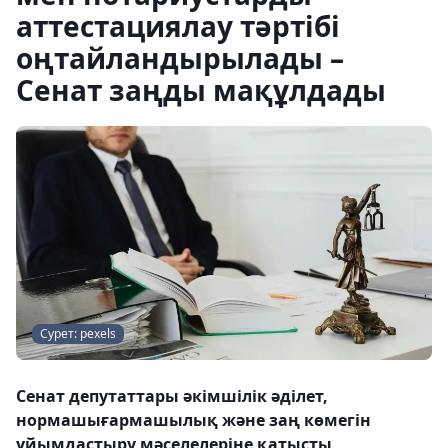
аттестациялау тәртібі
оңтайландырылады –
Сенат заңды мақұлдады
Сурет: pexels
Сенат депутаттары әкімшілік әділет,
нормашығармашылық және заң көмегін
ұйымдастыру мәселелеріне қатысты