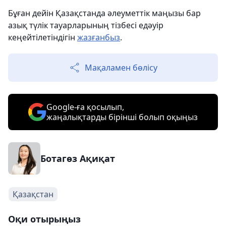
Бұған дейін Қазақстанда әлеуметтік маңызы бар
азық түлік тауарларының тізбесі едәуір
кеңейтілетіндігін
жазғанбыз
.
Мақаламен бөлісу
Google-ға қосылып,
жаңалықтарды бірінші болып оқыңыз
Ботагөз Ақиқат
Қазақстан
Оқи отырыңыз