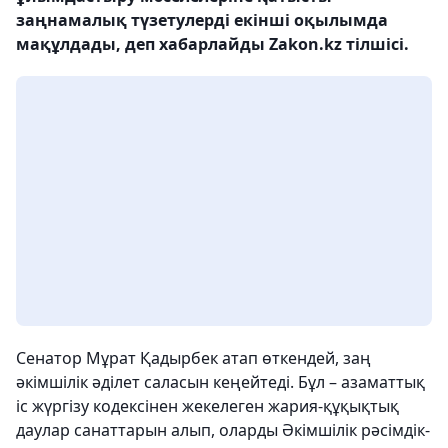
заңнамалық түзетулерді екінші оқылымда
мақұлдады, деп хабарлайды Zakon.kz тілшісі.
Сенатор Мұрат Қадырбек атап өткендей, заң
әкімшілік әділет саласын кеңейтеді. Бұл – азаматтық
іс жүргізу кодексінен жекелеген жария-құқықтық
даулар санаттарын алып, оларды Әкімшілік рәсімдік-