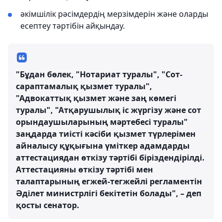
әкімшілік рәсімдердің мерзімдерін және оларды
есептеу тәртібін айқындау.
"Бұдан бөлек, "Нотариат туралы", "Сот-
сараптамалық қызмет туралы",
"Адвокаттық қызмет және заң көмегі
туралы", "Атқарушылық іс жүргізу және сот
орындаушыларының мәртебесі туралы"
заңдарда тиісті кәсіби қызмет түрлерімен
айналысу құқығына үміткер адамдарды
аттестациядан өткізу тәртібі біріздендірілді.
Аттестацияны өткізу тәртібі мен
талаптарының егжей-тегжейлі регламентін
Әділет министрлігі бекітетін болады", – деп
қосты сенатор.