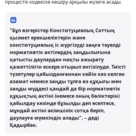
процестік кодекске көшіру арқылы жүзеге асады.
"Бұл өзгерістер Конституциялық Соттың
қызмет ерекшеліктерін және
конституциялық іс жүргізуді заңға тәуелді
нормативтік актілердің заңдылығына
қатысты даулардан нақты ажырату
қажеттілігін ескере отырып енгізілуде. Тиісті
түзетулер қабылданғаннан кейін кез келген
азамат немесе заңды тұлға өз құқығы мен
заңды мүддесі қандай да бір нормативтік
құқықтық актіні (немесе оның бөліктерін)
қабылдау кезінде бұзылды деп есептесе,
мұндай актіні әкімшілік сотқа беріп,
даулауға мүмкіндік алады", – деді
Қадырбек.