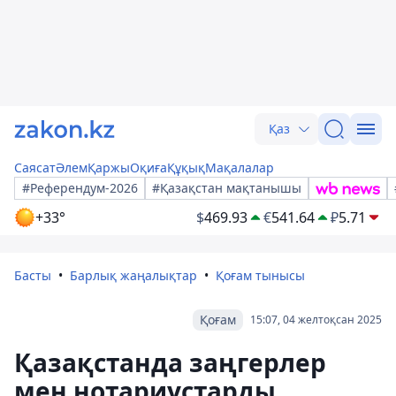
Қаз
Саясат
Әлем
Қаржы
Оқиға
Құқық
Мақалалар
#Референдум-2026
#Қазақстан мақтанышы
+33°
$
469.93
€
541.64
₽
5.71
Басты
Барлық жаңалықтар
Қоғам тынысы
Қоғам
15:07, 04 желтоқсан 2025
Қазақстанда заңгерлер
мен нотариустарды