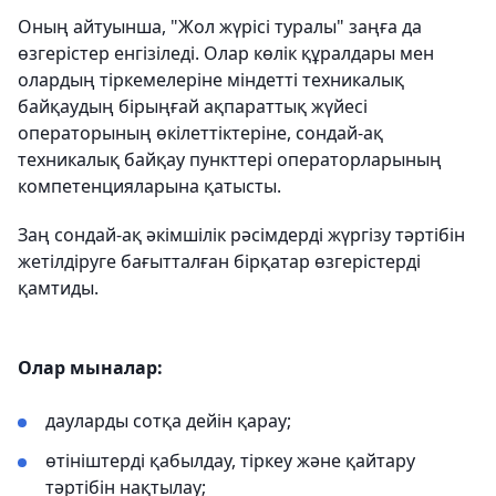
Оның айтуынша, "Жол жүрісі туралы" заңға да
өзгерістер енгізіледі. Олар көлік құралдары мен
олардың тіркемелеріне міндетті техникалық
байқаудың бірыңғай ақпараттық жүйесі
операторының өкілеттіктеріне, сондай-ақ
техникалық байқау пункттері операторларының
компетенцияларына қатысты.
Заң сондай-ақ әкімшілік рәсімдерді жүргізу тәртібін
жетілдіруге бағытталған бірқатар өзгерістерді
қамтиды.
Олар мыналар:
дауларды сотқа дейін қарау;
өтініштерді қабылдау, тіркеу және қайтару
тәртібін нақтылау;