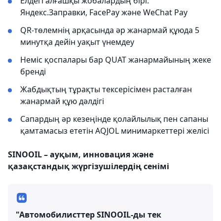
Елдегі алғашқы жобалардың бірі:
Яндекс.Заправки, FacePay және WeChat Pay
QR-төлемнің арқасында әр жанармай құюда 5
минутқа дейін уақыт үнемдеу
Неміс қоспалары бар QUAT жанармайының жеке
бренді
Жабдықтың тұрақты тексерісімен расталған
жанармай құю дәлдігі
Сапардың әр кезеңінде қолайлылық пен сапаны
қамтамасыз ететін AQJOL минимаркеттері желісі
SINOOIL – ауқым, инновация және
қазақстандық жүргізушілердің сенімі
"Автомобилисттер SINOOIL-ды тек