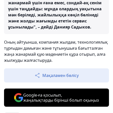
жанармай үшін ғана емес, сондай-ақ сенім
үшін таңдайды: мұнда олардың уақытына
мән беріледі, жайлылыққа көңіл бөлінеді
және жолды жағымды ететін сервис
ұсынылады", – дейді Данияр Садыков.
Оның айтуынша, компания жылдам, технологиялық
тұрғыдан дамыған және тұтынушыға бағытталған
жаңа жанармай құю мәдениетін құра отырып, алға
жылжуды жалғастыруда.
Мақаламен бөлісу
Google-ға қосылып,
жаңалықтарды бірінші болып оқыңыз