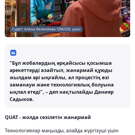
Сурет: Алена Велиляева SINOOIL үшін
"Бұл жобалардың әрқайсысы қосымша
әрекеттерді азайтып, жанармай құюды
жылдам әрі ыңғайлы, ал процестің өзі
заманауи және технологиялық болуына
ықпал етеді", – деп нақтылайды Данияр
Садыков.
QUAT - жолда сезілетін жанармай
Технологиялар маңызды, алайда жүргізуші үшін