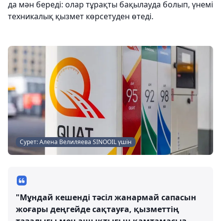
да мән береді: олар тұрақты бақылауда болып, үнемі
техникалық қызмет көрсетуден өтеді.
Сурет: Алена Велиляева SINOOIL үшін
"Мұндай кешенді тәсіл жанармай сапасын
жоғары деңгейде сақтауға, қызметтің
тазалығы мен ашықтығын қамтамасыз