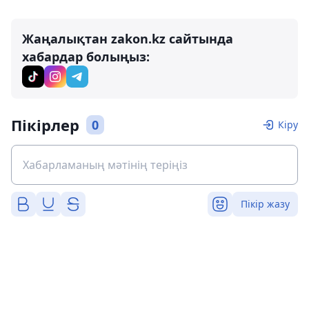
Жаңалықтан zakon.kz сайтында
хабардар болыңыз:
Пікірлер
0
Кіру
Пікір жазу