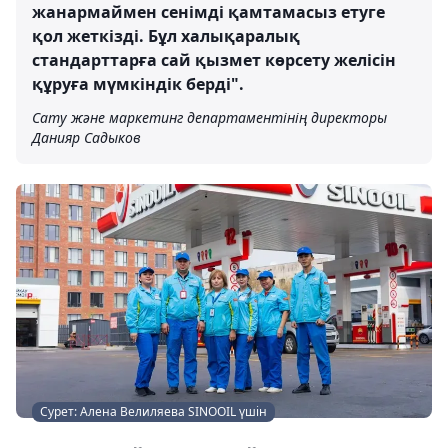
жанармаймен сенімді қамтамасыз етуге
қол жеткізді. Бұл халықаралық
стандарттарға сай қызмет көрсету желісін
құруға мүмкіндік берді".
Сату және маркетинг департаментінің директоры
Данияр Садыков
Сурет: Алена Велиляева SINOOIL үшін