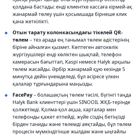
қолдана бастады: енді клиентке кассаға кірмей-ақ
жанармай төлеу үшін қосымшада бірнеше клик
қана жеткілікті.
Отын тарату колонкасындағы тікелей QR-
төлем
– тез арада ең танымал төлем әдістерінің
біріне айналған қызмет. Көптеген автокөлік
жүргізушілері енді көліктен шықпай, телефон
камерасын бағыттап, Kaspi немесе Halyk арқылы
төлем жасайды. Әрбір жанармай құю кезінде 5
минутқа дейін үнемделеді, бұл әсіресе үлкен
қалалар тұрғындарына маңызды.
FacePay
– болашақтың төлем тәсілі, бүгінгі таңда
Halyk Bank клиенттері үшін SINOOIL ЖҚБ-терінде
қолжетімді. Қолма-қол ақша, карталар мен
телефонды қажет етпейді, жүйе сіздің бетіңізді
бірден таниды және төлемді аяқтайды, бұл төлем
процесін мүмкіндігінше жылдам және ыңғайлы