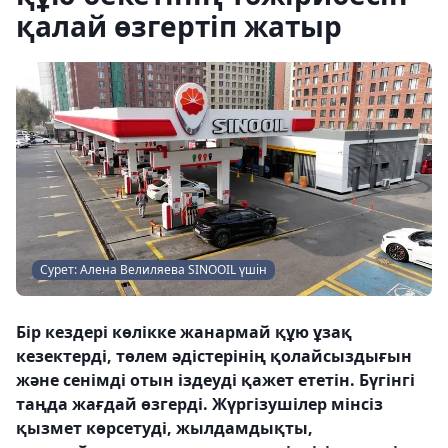
қалай өзгертіп жатыр
Сурет: Алена Велиляева SINOOIL үшін
Бір кездері көлікке жанармай құю ұзақ
кезектерді, төлем әдістерінің қолайсыздығын
және сенімді отын іздеуді қажет ететін. Бүгінгі
таңда жағдай өзгерді. Жүргізушілер мінсіз
қызмет көрсетуді, жылдамдықты,