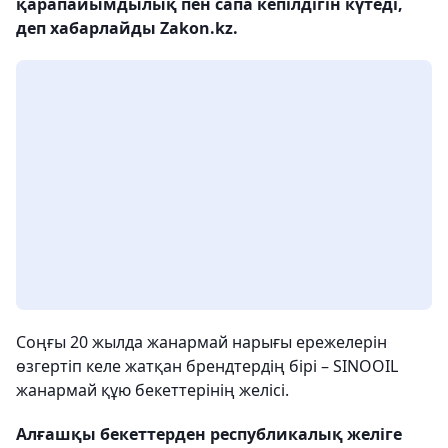
қарапайымдылық пен сапа кепілдігін күтеді,
деп хабарлайды Zakon.kz.
Соңғы 20 жылда жанармай нарығы ережелерін
өзгертіп келе жатқан брендтердің бірі – SINOOIL
жанармай құю бекеттерінің желісі.
Алғашқы бекеттерден республикалық желіге