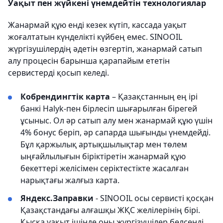
Уақыт пен жүйкені үнемдейтін технологиялар
Жанармай құю енді кезек күтіп, кассада уақыт
жоғалтатын күнделікті күйбең емес. SINOOIL
жүргізушілердің әдетін өзгертіп, жанармай сатып
алу процесін барынша қарапайым ететін
сервистерді қосып келеді.
Кобрендингтік карта
– Қазақстанның ең ірі
банкі Halyk-пен бірлесіп шығарылған бірегей
ұсыныс. Ол әр сатып алу мен жанармай құю үшін
4% бонус беріп, әр сапарда шығынды үнемдейді.
Бұл қаржылық артықшылықтар мен төлем
ыңғайлылығын біріктіретін жанармай құю
бекеттері желісімен серіктестікте жасалған
нарықтағы жалғыз карта.
Яндекс.Заправки
- SINOOIL осы сервисті қосқан
Қазақстандағы алғашқы ЖҚС желілерінің бірі.
Қысқа уақыт ішінде оны жүргізушілер белсенді