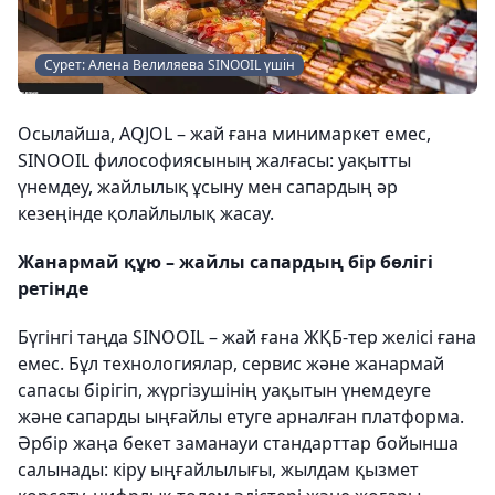
Сурет: Алена Велиляева SINOOIL үшін
Осылайша, AQJOL – жай ғана минимаркет емес,
SINOOIL философиясының жалғасы: уақытты
үнемдеу, жайлылық ұсыну мен сапардың әр
кезеңінде қолайлылық жасау.
Жанармай құю – жайлы сапардың бір бөлігі
ретінде
Бүгінгі таңда SINOOIL – жай ғана ЖҚБ-тер желісі ғана
емес. Бұл технологиялар, сервис және жанармай
сапасы бірігіп, жүргізушінің уақытын үнемдеуге
және сапарды ыңғайлы етуге арналған платформа.
Әрбір жаңа бекет заманауи стандарттар бойынша
салынады: кіру ыңғайлылығы, жылдам қызмет