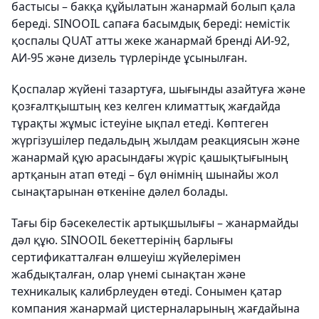
бастысы – бакқа құйылатын жанармай болып қала
береді. SINOOIL сапаға басымдық береді: немістік
қоспалы QUAT атты жеке жанармай бренді АИ-92,
АИ-95 және дизель түрлерінде ұсынылған.
Қоспалар жүйені тазартуға, шығынды азайтуға және
қозғалтқыштың кез келген климаттық жағдайда
тұрақты жұмыс істеуіне ықпал етеді. Көптеген
жүргізушілер педальдың жылдам реакциясын және
жанармай құю арасындағы жүріс қашықтығының
артқанын атап өтеді – бұл өнімнің шынайы жол
сынақтарынан өткеніне дәлел болады.
Тағы бір бәсекелестік артықшылығы – жанармайды
дәл құю. SINOOIL бекеттерінің барлығы
сертификатталған өлшеуіш жүйелерімен
жабдықталған, олар үнемі сынақтан және
техникалық калибрлеуден өтеді. Сонымен қатар
компания жанармай цистерналарының жағдайына