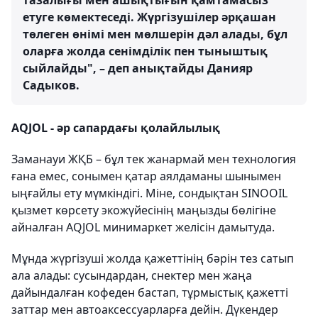
етуге көмектеседі. Жүргізушілер әрқашан
төлеген өнімі мен мөлшерін дәл алады, бұл
оларға жолда сенімділік пен тыныштық
сыйлайды", – деп анықтайды Данияр
Садыков.
AQJOL - әр сапардағы қолайлылық
Заманауи ЖҚБ – бұл тек жанармай мен технология
ғана емес, сонымен қатар аялдаманы шынымен
ыңғайлы ету мүмкіндігі. Міне, сондықтан SINOOIL
қызмет көрсету экожүйесінің маңызды бөлігіне
айналған AQJOL минимаркет желісін дамытуда.
Мұнда жүргізуші жолда қажеттінің бәрін тез сатып
ала алады: сусындардан, снектер мен жаңа
дайындалған кофеден бастап, тұрмыстық қажетті
заттар мен автоаксессуарларға дейін. Дүкендер