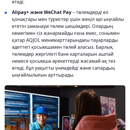
етеді.
Alipay+ және WeChat Pay
– төлемдерді ел
қонақтары мен туристер үшін жеңіл әрі ыңғайлы
ететін заманауи төлем шешімдері. Олардың
көмегімен сіз жанармайды ғана емес, сонымен
қатар AQJOL минимарттарындағы тауарларды
әдеттегі қосымшамен төлей аласыз. Барлық
төлемдер жергілікті банк карталарын ашпай
немесе қосымша әрекеттерді жасамай-ақ тез
өтеді, бұл уақытты үнемдейді және сапардың
ыңғайлылығын арттырады.