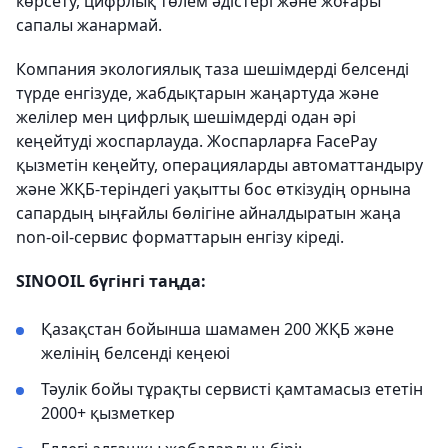
көрсету, цифрлық төлем әдістері және жоғары
сапалы жанармай.
Компания экологиялық таза шешімдерді белсенді
түрде енгізуде, жабдықтарын жаңартуда және
желілер мен цифрлық шешімдерді одан әрі
кеңейтуді жоспарлауда. Жоспарларға FacePay
қызметін кеңейту, операцияларды автоматтандыру
және ЖҚБ-теріндегі уақытты бос өткізудің орнына
сапардың ыңғайлы бөлігіне айналдыратын жаңа
non-oil-сервис форматтарын енгізу кіреді.
SINOOIL бүгінгі таңда:
Қазақстан бойынша шамамен 200 ЖҚБ және
желінің белсенді кеңеюі
Тәулік бойы тұрақты сервисті қамтамасыз ететін
2000+ қызметкер