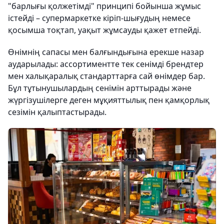
"барлығы қолжетімді" принципі бойынша жұмыс
істейді – супермаркетке кіріп-шығудың немесе
қосымша тоқтап, уақыт жұмсауды қажет етпейді.
Өнімнің сапасы мен балғындығына ерекше назар
аударылады: ассортиментте тек сенімді брендтер
мен халықаралық стандарттарға сай өнімдер бар.
Бұл тұтынушылардың сенімін арттырады және
жүргізушілерге деген мұқияттылық пен қамқорлық
сезімін қалыптастырады.