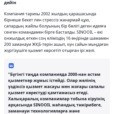
дейін
Компания тарихы 2002 жылдың қарашасында
бірнеше бекет пен стрессіз жанармай құю,
сапардың жайлы болуының бір бөлігі деген идеяға
сенген командамен бірге басталды. SINOOIL – екі
онжылдық өткен соң еліміздің 16 өңірінде шамамен
200 заманауи ЖҚБ-терін ашып, күн сайын мыңдаған
жүргізушіге қызмет көрсетіп отырған ірі желі.
"Бүгінгі таңда компанияда 2000-нан астам
қызметкер жұмыс істейді. Олар желінің
үздіксіз қызмет жасауы мен жоғары сапалы
қызмет көрестуді қамтамасыз етеді.
Халықаралық компаниялар тобына кіруінің
арқасында SINOOIL жаһандық тәжірибеге,
заманауи технологияларға және