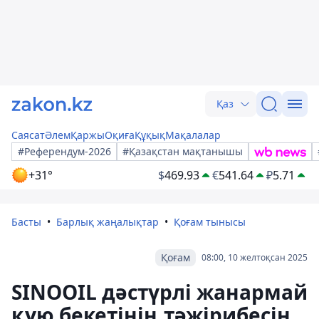
Қаз
Саясат
Әлем
Қаржы
Оқиға
Құқық
Мақалалар
#Референдум-2026
#Қазақстан мақтанышы
+31°
$
469.93
€
541.64
₽
5.71
Басты
Барлық жаңалықтар
Қоғам тынысы
Қоғам
08:00, 10 желтоқсан 2025
SINOOIL дәстүрлі жанармай
құю бекетінің тәжірибесін