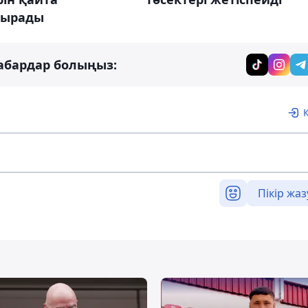
тырады
абардар болыңыз:
Пікір жаз