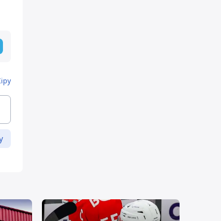
Кіру
у