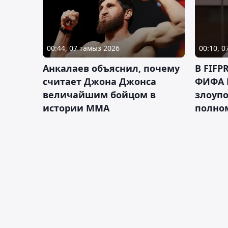
00:44, 07 тамыз 2026
00:10, 
Анкалаев объяснил, почему
В FIFP
считает Джона Джонса
ФИФА 
величайшим бойцом в
злоуп
истории ММА
полно