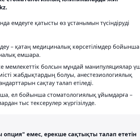
kz.
да емдеуге қатысты өз ұстанымын түсіндіруді
деу – қатаң медициналық көрсетілімдер бойынша
иналық емшара.
е мемлекеттік болсын мұндай манипуляциялар үш
 тиісті жабдықтардың болуы, анестезиологиялық
ндарттарын сақтау талап етіледі.
ша, ел бойынша стоматологиялық ұйымдарға –
рдан тыс тексерулер жүргізілуде.
 опция" емес, ерекше сақтықты талап ететін