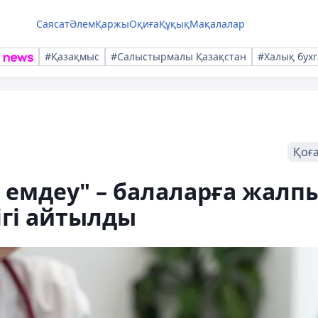
Саясат
Әлем
Қаржы
Оқиға
Құқық
Мақалалар
#Қазақмыс
#Салыстырмалы Қазақстан
#Халық бухг
Қоғ
н емдеу" – балаларға жалп
ігі айтылды