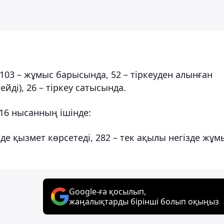
, 103 – жұмыс барысында, 52 – тіркеуден алынған
йді), 26 – тіркеу сатысында.
16 нысанның ішінде:
 қызмет көрсетеді, 282 – тек ақылы негізде жұм
Google-ға қосылып,
жаңалықтарды бірінші болып оқыңыз