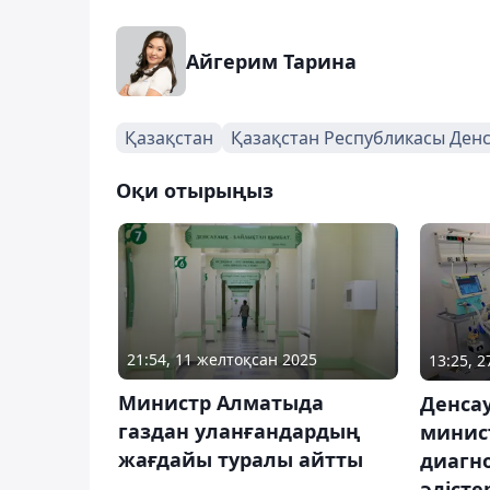
Айгерим Тарина
Қазақстан
Қазақстан Республикасы Денс
Оқи отырыңыз
21:54, 11 желтоқсан 2025
13:25, 
Министр Алматыда
Денса
газдан уланғандардың
минист
жағдайы туралы айтты
диагн
әдісте