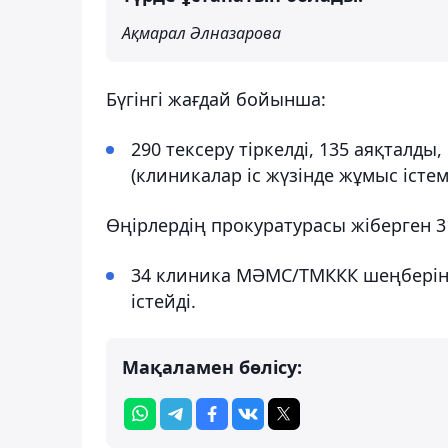
Ақмарал Әлназарова
Бүгінгі жағдай бойынша:
290 тексеру тіркелді, 135 аяқталды
(клиникалар іс жүзінде жұмыс істеме
Өңірлердің прокуратурасы жіберген 3
34 клиника МӘМС/ТМККК шеңберінде
істейді.
Мақаламен бөлісу: