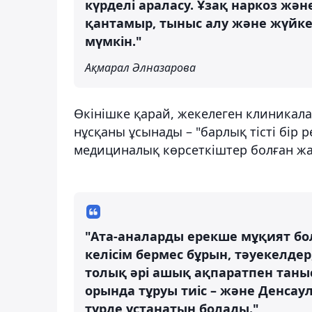
күрделі араласу. Ұзақ наркоз жә
қантамыр, тыныс алу және жүйке
мүмкін."
Ақмарал Әлназарова
Өкінішке қарай, жекелеген клиникал
нұсқаны ұсынады – "барлық тісті бір р
медициналық көрсеткіштер болған жағ
"Ата-аналарды ерекше мұқият б
келісім бермес бұрын, тәуекелде
толық әрі ашық ақпаратпен танысу
орында тұруы тиіс – және Денсау
түрде ұстанатын болады."