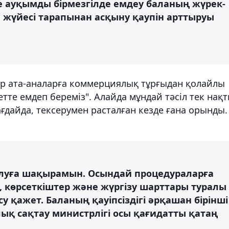
не ауқымды бірмезгілде емдеу баланың жүрек-
 жүйесі тарапынан асқыну қаупін арттыруы
ар ата-аналарға коммерциялық тұрғыдан қолайлы
етте емдеп береміз". Алайда мұндай тәсіл тек нақ
дайда, тексерумен расталған кезде ғана орынды.
олуға шақырамын. Осындай процедураларға
р, көрсеткіштер және жүргізу шарттары туралы
 қажет. Баланың қауіпсіздігі әрқашан бірінші
лық сақтау министрлігі осы қағидатты қатаң