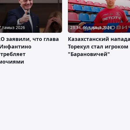
07 тамыз 2026
23:34, 06 тамыз 2026
RO заявили, что глава
Казахстанский напа
Инфантино
Торекул стал игроком
отребляет
"Барановичей"
мочиями