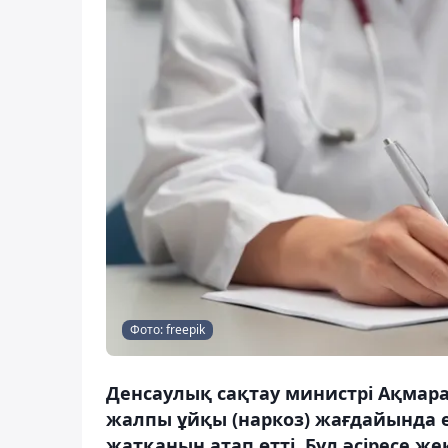
Фото: freepik
Денсаулық сақтау министрі Ақмарал
жалпы ұйқы (наркоз) жағдайында 
жатқанын атап өтті. Бұл әсіресе 