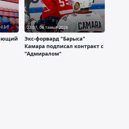
23:07, 06 тамыз 2026
дающий
Экс-форвард "Барыса"
Камара подписал контракт с
"Адмиралом"