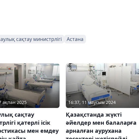
аулық сақтау министрлігі
Астана
27 ақпан 2025
16:37, 11 маусым 2024
улық сақтау
Қазақстанда жүкті
рлігі қатерлі ісік
әйелдер мен балаларға
остикасы мен емдеу
арналған аурухана
рін қайта
төсектері жетіспейді