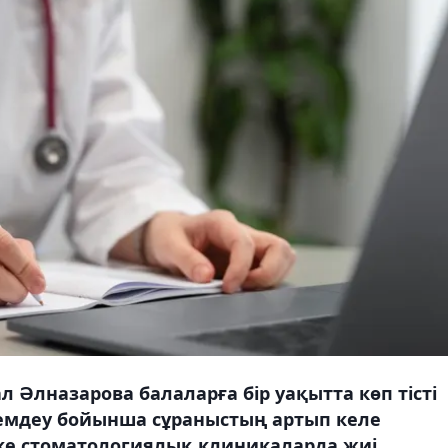
 Әлназарова балаларға бір уақытта көп тісті
емдеу бойынша сұраныстың артып келе
жеке стоматологиялық клиникаларда жиі