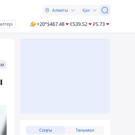
Алматы
Қаз
+20°
$
467.48
€
539.52
₽
5.73
алтері
ам
ы
Соңғы
Танымал