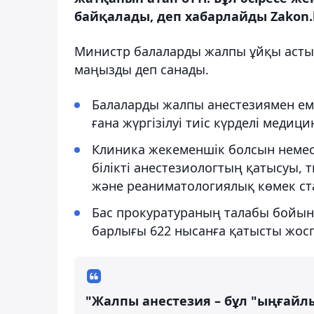
байқалады, деп хабарлайды Zakon.
Министр балаларды жалпы ұйқы астын
маңызды деп санады.
Балаларды жалпы анестезиямен ем
ғана жүргізілуі тиіс күрделі медиц
Клиника жекеменшік болсын немес
білікті анестезиологтың қатысуы,
және реаниматологиялық көмек ста
Бас прокуратураның талабы бойын
барлығы 622 нысанға қатысты жоспа
"Жалпы анестезия – бұл "ыңғайлы