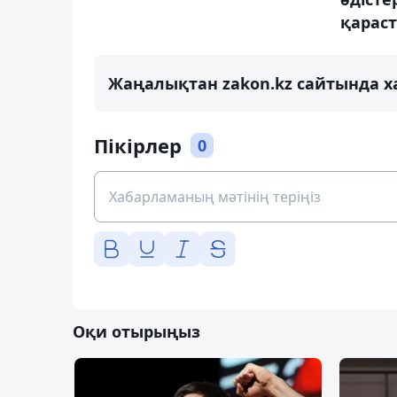
қарас
Жаңалықтан zakon.kz сайтында х
Пікірлер
0
Оқи отырыңыз