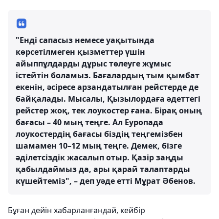
"Енді сапасыз немесе уақытында
көрсетілмеген қызметтер үшін
айыппұлдарды дұрыс төлеуге жұмыс
істейтін боламыз. Бағалардың тым қымбат
екенін, әсіресе арзандатылған рейстерде де
байқалады. Мысалы, Қызылордаға әдеттегі
рейстер жоқ, тек лоукостер ғана. Бірақ оның
бағасы – 40 мың теңге. Ал Еуропада
лоукостердің бағасы біздің теңгемізбен
шамамен 10–12 мың теңге. Демек, бізге
әділетсіздік жасалып отыр. Қазір заңды
қабылдаймыз да, ары қарай талаптарды
күшейтеміз", – деп уәде етті Мұрат Әбенов.
Бұған дейін хабарланғандай, кейбір