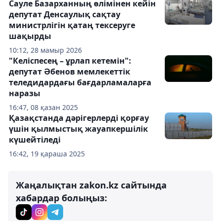
Сауле Базарханның өлімінен кейін
депутат Денсаулық сақтау
министрлігін қатаң тексеруге
шақырды
10:12, 28 мамыр 2026
"Келіспесең – ұрлап кетемін":
депутат Әбенов мемлекеттік
теледидардағы бағдарламаларға
наразы
16:47, 08 қазан 2025
Қазақстанда дәрігерлерді қорғау
үшін қылмыстық жауапкершілік
күшейтіледі
16:42, 19 қараша 2025
Жаңалықтан zakon.kz сайтында
хабардар болыңыз: