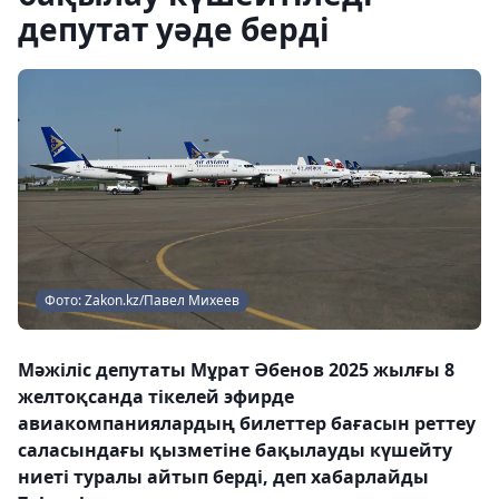
депутат уәде берді
Фото: Zakon.kz/Павел Михеев
Мәжіліс депутаты Мұрат Әбенов 2025 жылғы 8
желтоқсанда тікелей эфирде
авиакомпаниялардың билеттер бағасын реттеу
саласындағы қызметіне бақылауды күшейту
ниеті туралы айтып берді, деп хабарлайды