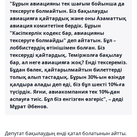
"Бұрын авиацияны тек шағым бойынша да
тексеруге болмайтын. Біз бақылауды
авиацияға қайтардық және оны Азаматтық
авиация комитетіне бердік. Бұрын
"Кәсіпкерлік кодекс бар, авиацияны
тексеруге болмайды" деп айтатын. Бұл –
лоббистердің өтінішімен болған. Біз
тексеруді қайтардық. Теміржолға бақылау
бар, ал неге авиацияға жоқ? Енді тексереміз.
Бұдан бөлек, қайтарылмайтын билеттерді
толық алып тастадық. Бұрын 30%-ын өзінде
қалдыра алады деп еді, біз бұл шекті 10%-ға
түсірдік. Яғни, авиакомпания тек 10%-дан
аспауға тиіс. Бұл біз енгізген өзгеріс", – деді
Мұрат Әбенов.
Депутат бақылаудың енді қатал болатынын айтты.