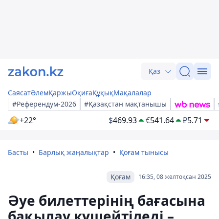
Қаз
Саясат
Әлем
Қаржы
Оқиға
Құқық
Мақалалар
#Референдум-2026
#Қазақстан мақтанышы
+22°
$
469.93
€
541.64
₽
5.71
Басты
Барлық жаңалықтар
Қоғам тынысы
Қоғам
16:35, 08 желтоқсан 2025
Әуе билеттерінің бағасына
бақылау күшейтіледі –