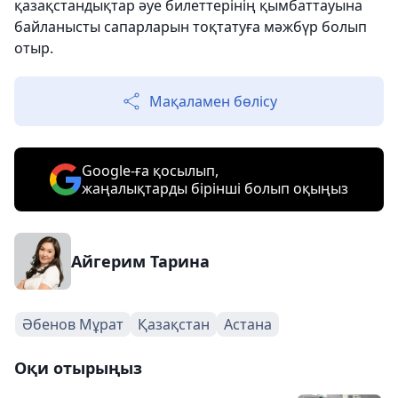
қазақстандықтар әуе билеттерінің қымбаттауына
байланысты сапарларын тоқтатуға мәжбүр болып
отыр.
Мақаламен бөлісу
Google-ға қосылып,
жаңалықтарды бірінші болып оқыңыз
Айгерим Тарина
Әбенов Мұрат
Қазақстан
Астана
Оқи отырыңыз