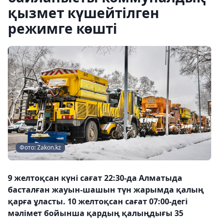
қызмет күшейтілген
режимге көшті
Фото: Zakon.kz
9 желтоқсан күні сағат 22:30-да Алматыда
басталған жауын-шашын түн жарымда қалың
қарға ұласты. 10 желтоқсан сағат 07:00-дегі
мәлімет бойынша қардың қалыңдығы 35