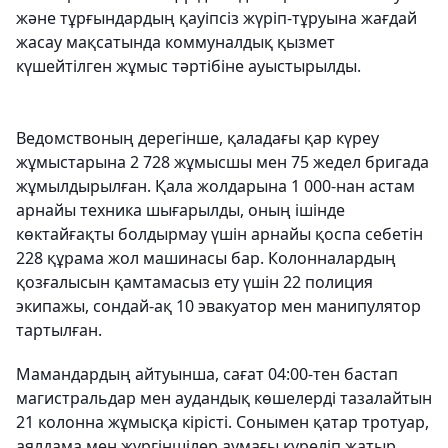
және тұрғындардың қауіпсіз жүріп-тұруына жағдай
жасау мақсатында коммуналдық қызмет
күшейтілген жұмыс тәртібіне ауыстырылды.
Ведомствоның дерегінше, қаладағы қар күреу
жұмыстарына 2 728 жұмысшы мен 75 жедел бригада
жұмылдырылған. Қала жолдарына 1 000-нан астам
арнайы техника шығарылды, оның ішінде
көктайғақты болдырмау үшін арнайы қоспа себетін
228 құрама жол машинасы бар. Колонналардың
қозғалысын қамтамасыз ету үшін 22 полиция
экипажы, сондай-ақ 10 эвакуатор мен манипулятор
тартылған.
Мамандардың айтуынша, сағат 04:00-тен бастап
магистральдар мен аудандық көшелерді тазалайтын
21 колонна жұмысқа кірісті. Сонымен қатар тротуар,
аялдама мен жүргіншілер аумағы күреліп жатыр.