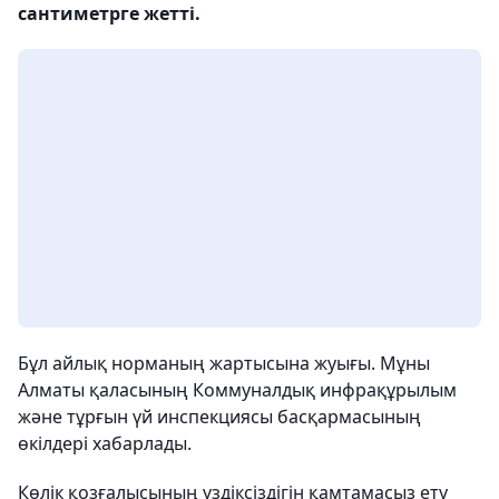
сантиметрге жетті.
Бұл айлық норманың жартысына жуығы. Мұны
Алматы қаласының Коммуналдық инфрақұрылым
және тұрғын үй инспекциясы басқармасының
өкілдері хабарлады.
Көлік қозғалысының үздіксіздігін қамтамасыз ету