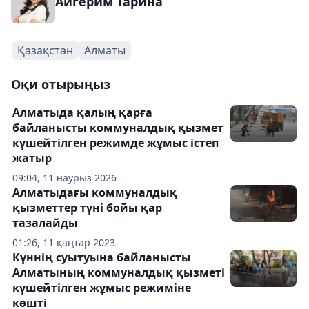
Айгерим Тарина
Қазақстан
Алматы
Оқи отырыңыз
Алматыда қалың қарға
байланысты коммуналдық қызмет
күшейтілген режимде жұмыс істеп
жатыр
09:04, 11 наурыз 2026
Алматыдағы коммуналдық
қызметтер түні бойы қар
тазалайды
01:26, 11 қаңтар 2023
Күннің суытуына байланысты
Алматының коммуналдық қызметі
күшейтілген жұмыс режиміне
көшті