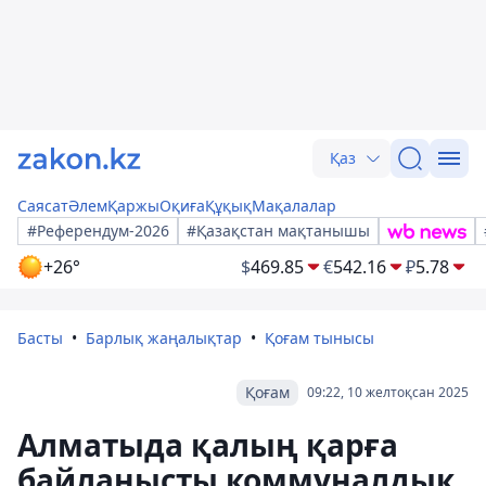
Қаз
Саясат
Әлем
Қаржы
Оқиға
Құқық
Мақалалар
#Референдум-2026
#Қазақстан мақтанышы
+26°
$
469.85
€
542.16
₽
5.78
Басты
Барлық жаңалықтар
Қоғам тынысы
Қоғам
09:22, 10 желтоқсан 2025
Алматыда қалың қарға
байланысты коммуналдық