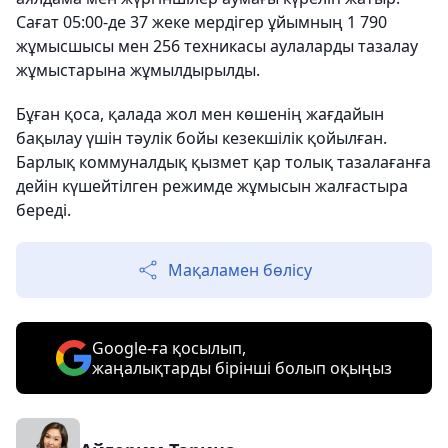
Сағат 05:00-де 37 жеке мердігер ұйымның 1 790
жұмысшысы мен 256 техникасы аулаларды тазалау
жұмыстарына жұмылдырылды.
Бұған қоса, қалада жол мен көшенің жағдайын
бақылау үшін тәулік бойы кезекшілік қойылған.
Барлық коммуналдық қызмет қар толық тазалағанға
дейін күшейтілген режимде жұмысын жалғастыра
береді.
Мақаламен бөлісу
Google-ға қосылып,
жаңалықтарды бірінші болып оқыңыз