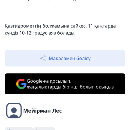
Қазгидрометтің болжамына сәйкес, 11 қаңтарда
күндіз 10-12 градус аяз болады.
Мақаламен бөлісу
Google-ға қосылып,
жаңалықтарды бірінші болып оқыңыз
Мейірман Лес