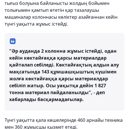
тығыз болуына байланысты жолдың бойымен
толығымен қамтып өтетін қар тазалаушы
машиналар колоннасы көліктер азайғаннан кейін
түнгі уақытта жұмыс істейді.
"Әр ауданда 2 колонна жұмыс істейді, одан
кейін көктайғаққа қарсы материалдар
қайталап себіледі. Көктайғақтың алдын алу
мақсатында 143 құмшашқыштың күшімен
жолға көктайғаққа қарсы материалдар
себіліп жатыр. Осы уақытқа дейін 1 827
тонна материал пайдаланылды", - деп
хабарлады басқармадағылар.
Түнгі уақытта қала көшелерінде 460 арнайы техника
мен 360 жұмысшы қызмет етеді.