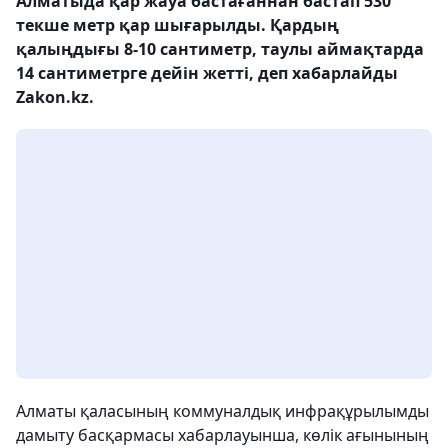
Алматыда қар жауа бастағаннан бастап 530
текше метр қар шығарылды. Қардың
қалыңдығы 8-10 сантиметр, таулы аймақтарда
14 сантиметрге дейін жетті, деп хабарлайды
Zakon.kz.
Алматы қаласының коммуналдық инфрақұрылымды
дамыту басқармасы хабарлауынша, көлік ағынының