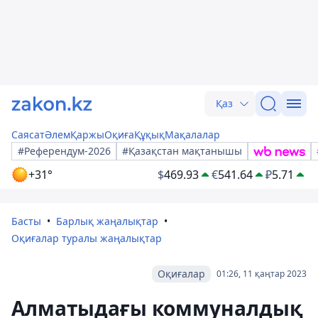
Қаз
Саясат
Әлем
Қаржы
Оқиға
Құқық
Мақалалар
#Референдум-2026
#Қазақстан мақтанышы
+31°
$
469.93
€
541.64
₽
5.71
Басты
Барлық жаңалықтар
Оқиғалар туралы жаңалықтар
Оқиғалар
01:26, 11 қаңтар 2023
Алматыдағы коммуналдық