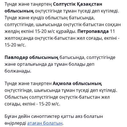
Түнде және таңертең
Солтүстік Қазақстан
облысының
оңтүстігінде тұман түседі деп күтіледі.
Түнде және күндіз облыстың батысында,
солтүстігінде, шығысында оңтүстік-батыстан соққан
желдің екпіні 15-20 м/с құрайды.
Петропавлда
11
желтоқсанда оңтүстік-батыстан жел соғады, екпіні -
15-20 м/с.
Павлодар облысының
батысында, солтүстігінде
және орталығында да тұман болады деп
болжанады.
Түнде және таңертен
Ақмола облысының
оңтүстігінде, шығысында тұман түседі деп күтіледі.
Облыстың солтүстігінде оңтүстік-батыстан жел
соғады, екпіні - 15-20 м/с.
Бұған дейін синоптиктер қатты аяз болатын
өңірлерді
атаған болатын
.