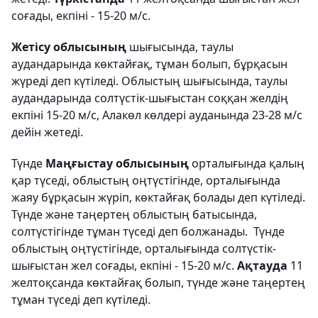
соғады, екпіні - 15-20 м/с.
Жетісу облысының
шығысында, таулы
аудандарында көктайғақ, тұман болып, бұрқасын
жүреді деп күтіледі. Облыстың шығысында, таулы
аудандарында солтүстік-шығыстан соққан желдің
екпіні 15-20 м/с, Алакөл көлдері ауданында 23-28 м/с
дейін жетеді.
Түнде
Маңғыстау облысының
орталығында қалың
қар түседі, облыстың оңтүстігінде, орталығында
жаяу бұрқасын жүріп, көктайғақ болады деп күтіледі.
Түнде және таңертең облыстың батысында,
солтүстігінде тұман түседі деп болжанады. Түнде
облыстың оңтүстігінде, орталығында солтүстік-
шығыстан жел соғады, екпіні - 15-20 м/с.
Ақтауда
11
желтоқсанда көктайғақ болып, түнде және таңертең
тұман түседі деп күтіледі.