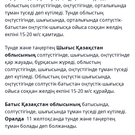
облыстың солтүстігінде, оңтүстігінде, орталығында
тұман түседі деп күтіледі. Түнде облыстың
оңтүстігінде, шығысында, орталығында солтүстік-
батыстан оңтүстік-шығысқа ойыса соққан желдің
екпіні 15-20 м/с қамтиды.
Түнде және таңертең
Шығыс Қазақстан
облысының
солтүстігінде, шығысында, оңтүстігінде
қар жауады, бұрқасын жүреді, облыстың
солтүстігінде, шығысында, оңтүстігінде тұман түседі
деп күтіледі. Облыстың оңтүстік-шығысында,
оңтүстігінде солтүстік-батыстан оңтүстік-шығысқа
ойыса соққан желдің екпіні 15-20 м/с құрайды.
Батыс Қазақстан облысының
батысында,
солтүстігінде, шығысында тұман түседі деп күтіледі.
Оралда
11 желтоқсанда түнде және таңертең
тұман болады деп болжанады.