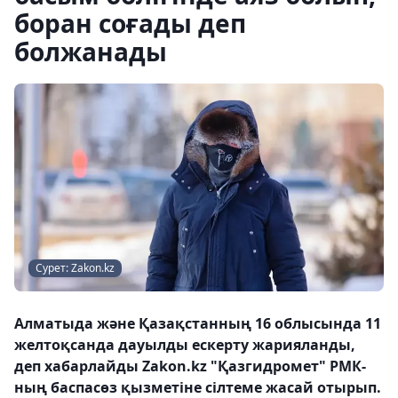
боран соғады деп
болжанады
Сурет: Zakon.kz
Алматыда және Қазақстанның 16 облысында 11
желтоқсанда дауылды ескерту жарияланды,
деп хабарлайды Zakon.kz "Қазгидромет" РМК-
ның баспасөз қызметіне сілтеме жасай отырып.