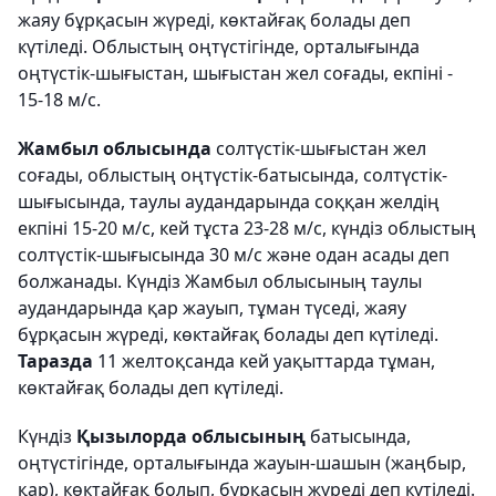
жаяу бұрқасын жүреді, көктайғақ болады деп
күтіледі. Облыстың оңтүстігінде, орталығында
оңтүстік-шығыстан, шығыстан жел соғады, екпіні -
15-18 м/с.
Жамбыл облысында
солтүстік-шығыстан жел
соғады, облыстың оңтүстік-батысында, солтүстік-
шығысында, таулы аудандарында соққан желдің
екпіні 15-20 м/с, кей тұста 23-28 м/с, күндіз облыстың
солтүстік-шығысында 30 м/с және одан асады деп
болжанады. Күндіз Жамбыл облысының таулы
аудандарында қар жауып, тұман түседі, жаяу
бұрқасын жүреді, көктайғақ болады деп күтіледі.
Таразда
11 желтоқсанда кей уақыттарда тұман,
көктайғақ болады деп күтіледі.
Күндіз
Қызылорда облысының
батысында,
оңтүстігінде, орталығында жауын-шашын (жаңбыр,
қар), көктайғақ болып, бұрқасын жүреді деп күтіледі.