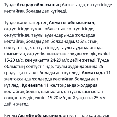
Түнде
Атырау облысының
батысында, оңтүстігінде
көктайғақ болады деп күтіледі.
Түнде және таңертең
Алматы облысының
оңтүстігінде тұман, облыстың солтүстігінде,
оңтүстігінде, таулы аудандарында жолдарда
көктайғақ болады деп болжанады. Облыстың
солтүстігінде, оңтүстігінде, таулы аудандарында
шығыстан, оңтүстік-шығыстан соққан желдің екпіні
15-20 м/с, кей уақытта 24-29 м/с дейін жетеді. Түнде
облыстың солтүстігінде, таулы аудандарында 25
градус қатты аяз болады деп күтіледі.
Алматыда
11
желтоқсанда жолдарда көктайғақ болады деп
күтіледі.
Қонаевта
11 желтоқсанда жолдарда
көктайғақ болып, шығыстан, оңтүстік-шығыстан
соққан желдің екпіні 15-20 м/с, кей уақытта 25 м/с
дейін жетеді.
Күндіз
Ақтөбе облысының
оңтүстігінде қар жауып,