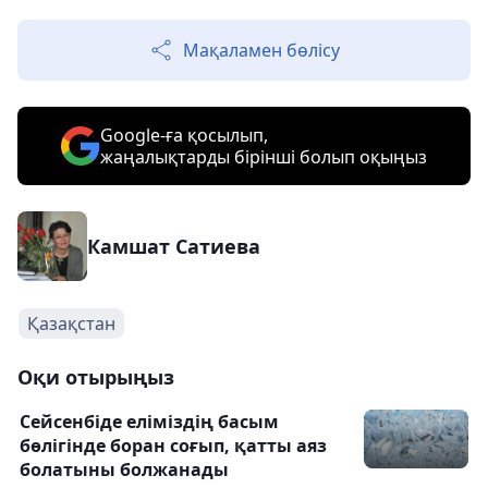
Мақаламен бөлісу
Google-ға қосылып,
жаңалықтарды бірінші болып оқыңыз
Камшат Сатиева
Қазақстан
Оқи отырыңыз
Сейсенбіде еліміздің басым
бөлігінде боран соғып, қатты аяз
болатыны болжанады