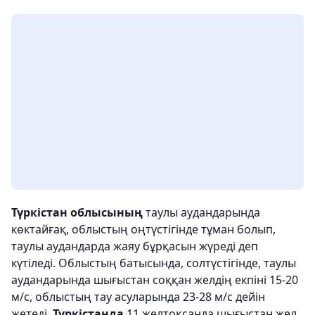
Түркістан облысының
таулы аудандарында
көктайғақ, облыстың оңтүстігінде тұман болып,
таулы аудандарда жаяу бұрқасын жүреді деп
күтіледі. Облыстың батысында, солтүстігінде, таулы
аудандарында шығыстан соққан желдің екпіні 15-20
м/с, облыстың тау асуларында 23-28 м/с дейін
жетеді.
Түркістанда
11 желтоқсанда шығыстан жел