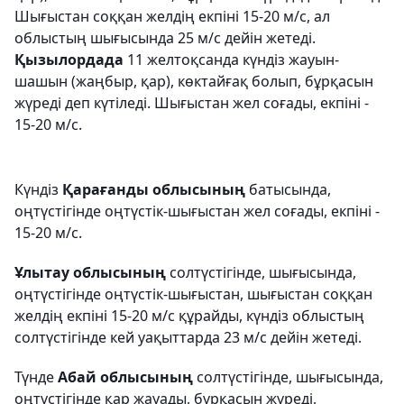
Шығыстан соққан желдің екпіні 15-20 м/с, ал
облыстың шығысында 25 м/с дейін жетеді.
Қызылордада
11 желтоқсанда күндіз жауын-
шашын (жаңбыр, қар), көктайғақ болып, бұрқасын
жүреді деп күтіледі. Шығыстан жел соғады, екпіні -
15-20 м/с.
Күндіз
Қарағанды облысының
батысында,
оңтүстігінде оңтүстік-шығыстан жел соғады, екпіні -
15-20 м/с.
Ұлытау облысының
солтүстігінде, шығысында,
оңтүстігінде оңтүстік-шығыстан, шығыстан соққан
желдің екпіні 15-20 м/с құрайды, күндіз облыстың
солтүстігінде кей уақыттарда 23 м/с дейін жетеді.
Түнде
Абай облысының
солтүстігінде, шығысында,
оңтүстігінде қар жауады, бұрқасын жүреді,