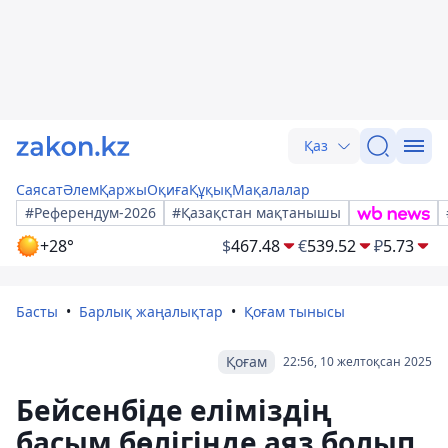
Қаз
Саясат
Әлем
Қаржы
Оқиға
Құқық
Мақалалар
#Референдум-2026
#Қазақстан мақтанышы
+28°
$
467.48
€
539.52
₽
5.73
Басты
Барлық жаңалықтар
Қоғам тынысы
Қоғам
22:56, 10 желтоқсан 2025
Бейсенбіде еліміздің
басым бөлігінде аяз болып,